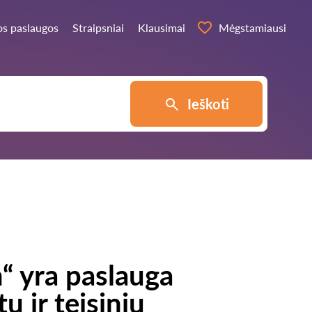
os paslaugos
Straipsniai
Klausimai
Mėgstamiausi
Ieškoti
“ yra paslauga
ų ir teisinių