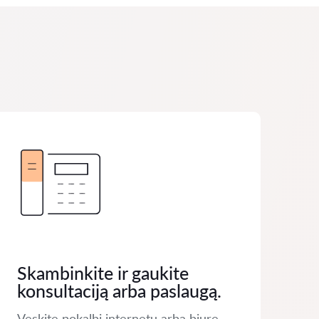
Skambinkite ir gaukite
konsultaciją arba paslaugą.
Veskite pokalbį internetu arba biure