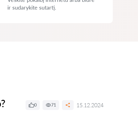
ir sudarykite sutartį.
o?
15.12.2024
0
71