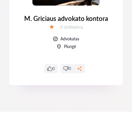
M. Griciaus advokato kontora
Atsiliepimų:
0 atsiliepimų
Įvertinimas:
Advokatas
Plungė
0
0