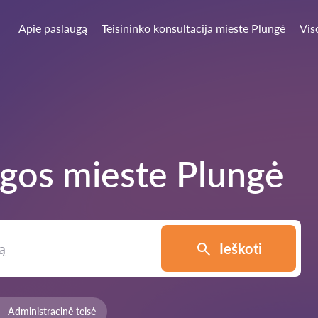
Apie paslaugą
Teisininko konsultacija mieste Plungė
Vis
ugos mieste
Plungė
Ieškoti
Administracinė teisė