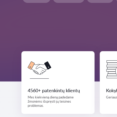
4560+ patenkintų klientų
Kokyb
Mes kiekvieną dieną padedame
Geriaus
žmonėms išspręsti jų teisines
problemas.