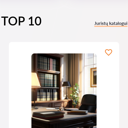
i TOP 10
Juristų katalogui