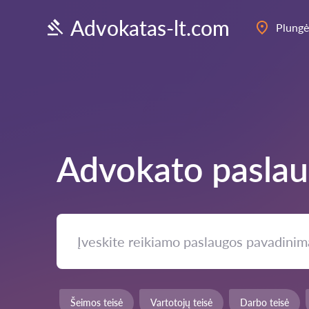
Advokatas-lt.com
Plungė
Advokato pasla
Šeimos teisė
Vartotojų teisė
Darbo teisė