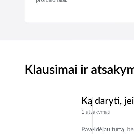
Klausimai ir atsaky
Ką daryti, j
1 atsakymas
Paveldėjau turtą, bet