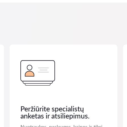
Peržiūrite specialistų
anketas ir atsiliepimus.
Nuotraukos, paslaugos, kainos ir tikri