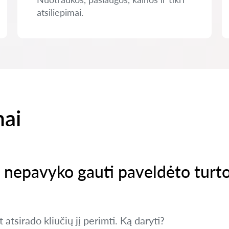
atsiliepimai.
mai
ei nepavyko gauti paveldėto turt
 atsirado kliūčių jį perimti. Ką daryti?