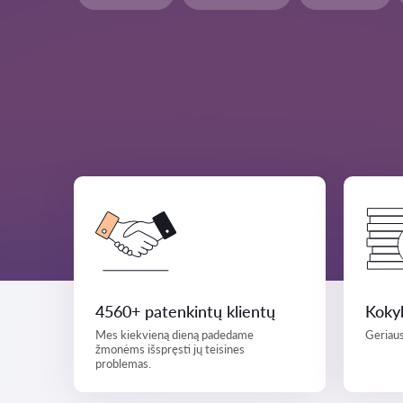
4560+ patenkintų klientų
Kokyb
Mes kiekvieną dieną padedame
Geriaus
žmonėms išspręsti jų teisines
problemas.