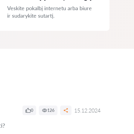
Veskite pokalbį internetu arba biure
ir sudarykite sutartį.
15.12.2024
0
126
ti?