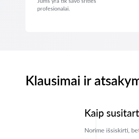
Jums yra tik savo srities
profesionalai.
Klausimai ir atsaky
Kaip susitar
Norime išsiskirti, b