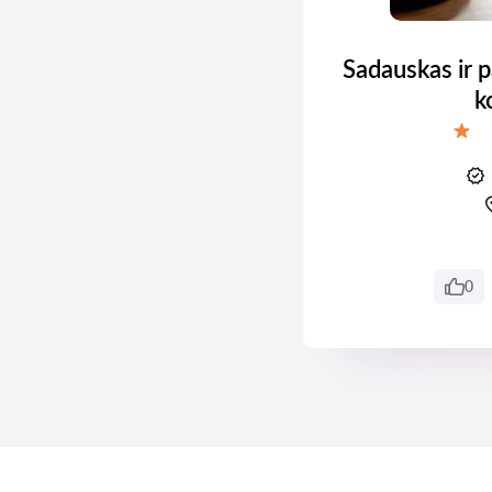
Sadauskas ir p
k
Įverti
0