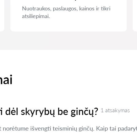
Nuotraukos, paslaugos, kainos ir tikri
atsiliepimai.
mai
ti dėl skyrybų be ginčų?
1 atsakymas
et norėtume išvengti teisminių ginčų. Kaip tai padary