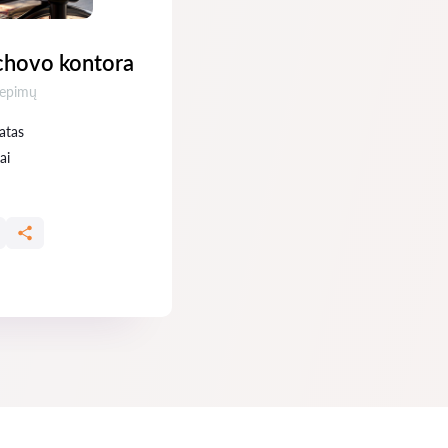
chovo kontora
epimų:
liepimų
atas
ai