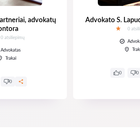
artneriai, advokatų
Advokato S. Lapu
ontora
Atsili
0 atsi
Įvertinimas:
Atsiliepimų:
0 atsiliepimų
Advok
nimas:
Trak
Advokatas
Trakai
0
0
0