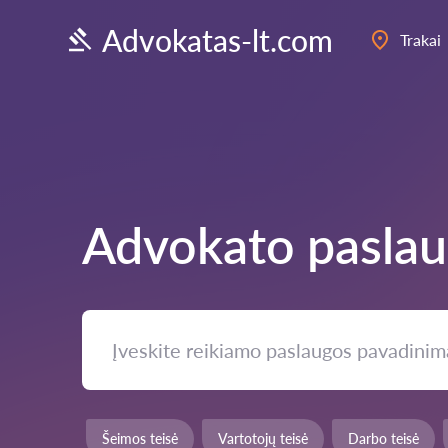
Advokatas-lt.com
Trakai
Advokato pasla
Šeimos teisė
Vartotojų teisė
Darbo teisė