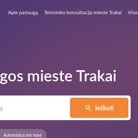
Apie paslaugą
Teisininko konsultacija mieste Trakai
Viso
ugos mieste
Trakai
Ieškoti
Administracinė teisė