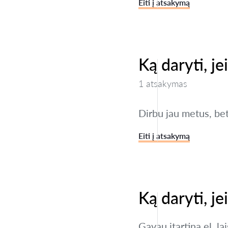
Eiti į atsakymą
Ką daryti, j
1 atsakymas
Dirbu jau metus, bet
Eiti į atsakymą
Ką daryti, je
Gavau įtartiną el. l