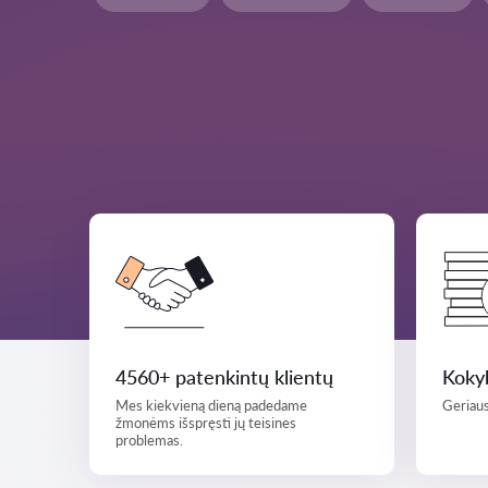
4560+ patenkintų klientų
Kokyb
Mes kiekvieną dieną padedame
Geriaus
žmonėms išspręsti jų teisines
problemas.