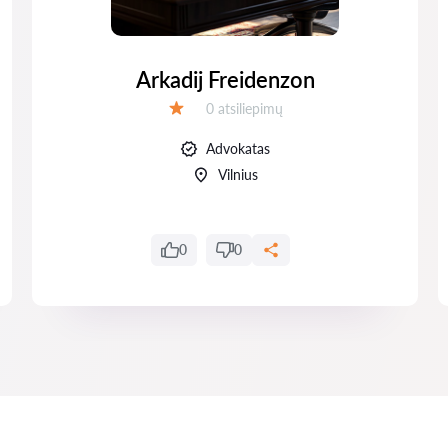
Arkadij Freidenzon
Atsiliepimų:
0 atsiliepimų
Įvertinimas:
Advokatas
Vilnius
0
0