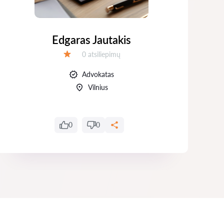
Edgaras Jautakis
Atsiliepimų:
0 atsiliepimų
Įvertinimas:
Advokatas
Vilnius
0
0