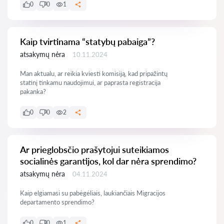
0
0
1
Kaip tvirtinama “statybų pabaiga”?
atsakymų nėra
10.11.2024
Man aktualu, ar reikia kviesti komisiją, kad pripažintų
statinį tinkamu naudojimui, ar paprasta registracija
pakanka?
0
0
2
Ar prieglobsčio prašytojui suteikiamos
socialinės garantijos, kol dar nėra sprendimo?
atsakymų nėra
04.11.2024
Kaip elgiamasi su pabėgėliais, laukiančiais Migracijos
departamento sprendimo?
0
0
1