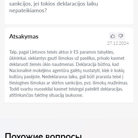
sankcijos, jei tokios deklaracijos laiku
nepateikiamos?
Atsakymas
27.12.2024
Taip, pagal Lietuvos teisės aktus ir ES paramos taisykles,
ūkininkai, siekiantys gauti išmokas už pasėlius, privalo kasmet
deklaruoti žemės ūkio naudmenas. Deklaracija būtina, kad
Nacionalinė mokėjimo agentūra galėtų nustatyti, kiek ir kokių
kultūrų pasėjote. Nedeklaravus laiku, gali būti prarasta teisė į
tiesiogines išmokas ar skirtos sankcijos, pvz. išmokų mažinimas.
Todėl svarbu nuosekliai kasmet teisingai pateikti deklaracijas,
atitinkančias faktinę situaciją laukuose.
Похожие вопросы