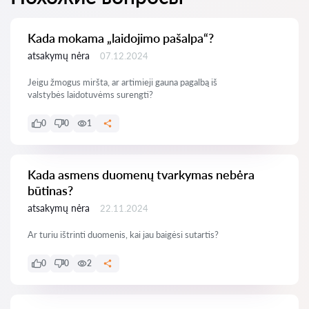
Kada mokama „laidojimo pašalpa“?
atsakymų nėra
07.12.2024
Jeigu žmogus miršta, ar artimieji gauna pagalbą iš
valstybės laidotuvėms surengti?
0
0
1
Kada asmens duomenų tvarkymas nebėra
būtinas?
atsakymų nėra
22.11.2024
Ar turiu ištrinti duomenis, kai jau baigėsi sutartis?
0
0
2