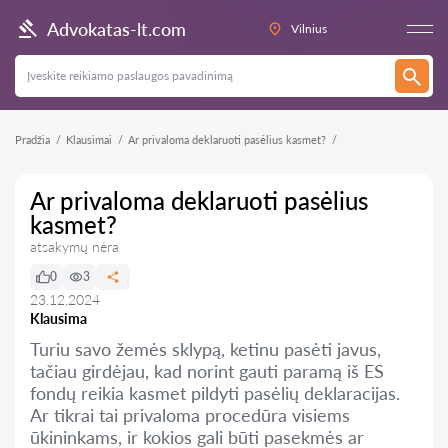
Advokatas-lt.com
Vilnius
Pradžia
Klausimai
Ar privaloma deklaruoti pasėlius kasmet?
Ar privaloma deklaruoti pasėlius
kasmet?
atsakymų nėra
0
3
23.12.2024
Klausima
Turiu savo žemės sklypą, ketinu pasėti javus,
tačiau girdėjau, kad norint gauti paramą iš ES
fondų reikia kasmet pildyti pasėlių deklaracijas.
Ar tikrai tai privaloma procedūra visiems
ūkininkams, ir kokios gali būti pasekmės ar