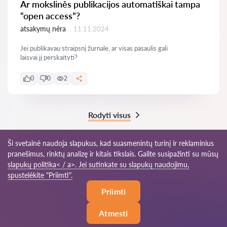
Ar mokslinės publikacijos automatiškai tampa
“open access”?
atsakymų nėra
11.11.2024
Jei publikavau straipsnį žurnale, ar visas pasaulis gali
laisvai jį perskaityti?
0
0
2
Rodyti visus
Ši svetainė naudoja slapukus, kad suasmenintų turinį ir reklaminius
pranešimus, rinktų analizę ir kitais tikslais. Galite susipažinti su mūsų
© 2026 Advokatas-lt.com
slapukų politika< / a>. Jei sutinkate su slapukų naudojimu,
spustelėkite "Priimti".
Naudojimosi
Svetainės
Mūsų tinklas
Priimti
taisyklės
žemėlapis
pasaulyje
Atmesti