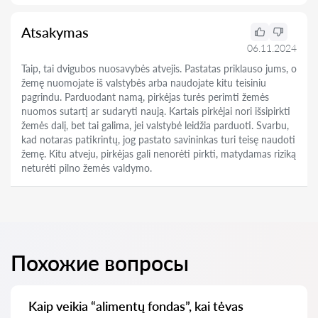
Atsakymas
06.11.2024
Taip, tai dvigubos nuosavybės atvejis. Pastatas priklauso jums, o
žemę nuomojate iš valstybės arba naudojate kitu teisiniu
pagrindu. Parduodant namą, pirkėjas turės perimti žemės
nuomos sutartį ar sudaryti naują. Kartais pirkėjai nori išsipirkti
žemės dalį, bet tai galima, jei valstybė leidžia parduoti. Svarbu,
kad notaras patikrintų, jog pastato savininkas turi teisę naudoti
žemę. Kitu atveju, pirkėjas gali nenorėti pirkti, matydamas riziką
neturėti pilno žemės valdymo.
Похожие вопросы
Kaip veikia “alimentų fondas”, kai tėvas