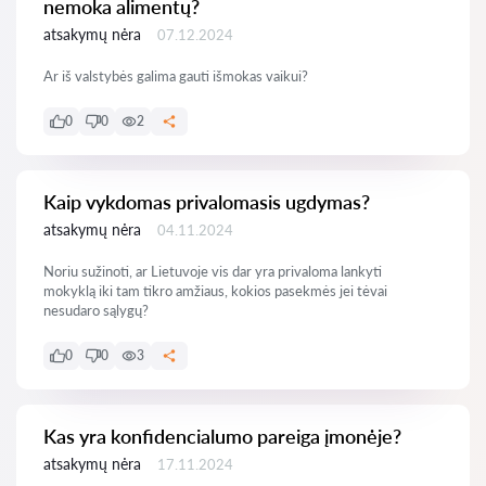
nemoka alimentų?
atsakymų nėra
07.12.2024
Ar iš valstybės galima gauti išmokas vaikui?
0
0
2
Kaip vykdomas privalomasis ugdymas?
atsakymų nėra
04.11.2024
Noriu sužinoti, ar Lietuvoje vis dar yra privaloma lankyti
mokyklą iki tam tikro amžiaus, kokios pasekmės jei tėvai
nesudaro sąlygų?
0
0
3
Kas yra konfidencialumo pareiga įmonėje?
atsakymų nėra
17.11.2024