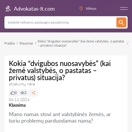
Advokatas-lt.com
Vilnius
Kokia “dvigubos nuosavybės” (kai žemė valstybės, o pastatas
Pradžia
Klausimai
– privatus) situacija?
Kokia “dvigubos nuosavybės” (kai
žemė valstybės, o pastatas –
privatus) situacija?
atsakymų nėra
0
2
04.11.2024
Klausima
Mano namas stovi ant valstybinės žemės, ar
turiu problemų parduodamas namą?