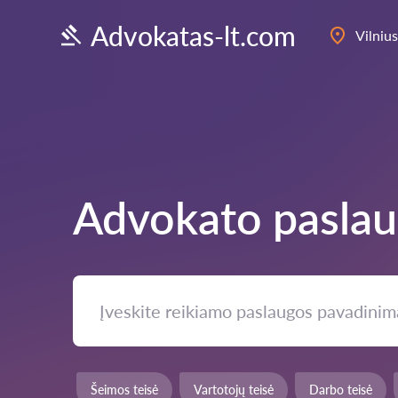
Advokatas-lt.com
Vilnius
Advokato pasla
Šeimos teisė
Vartotojų teisė
Darbo teisė