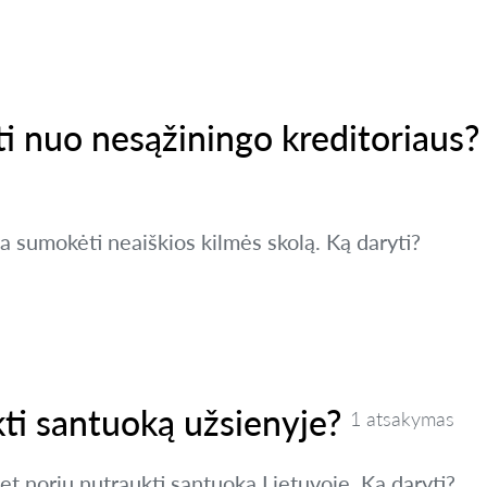
ti nuo nesąžiningo kreditoriaus?
ja sumokėti neaiškios kilmės skolą. Ką daryti?
ti santuoką užsienyje?
1 atsakymas
t noriu nutraukti santuoką Lietuvoje. Ką daryti?