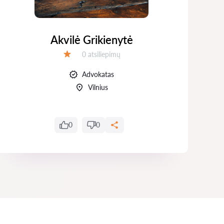
Akvilė Grikienytė
Atsiliepimų:
0 atsiliepimų
Įvertinimas:
Advokatas
Vilnius
0
0