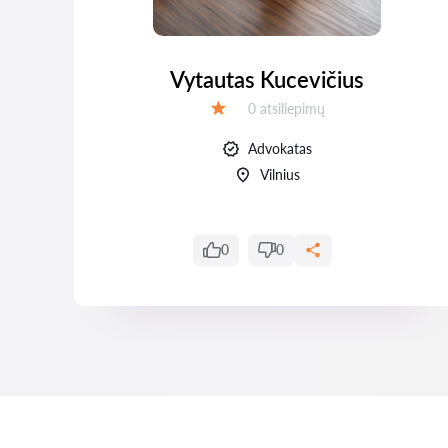
Vytautas Kucevičius
Atsiliepimų:
0 atsiliepimų
Įvertinimas:
Advokatas
Vilnius
0
0