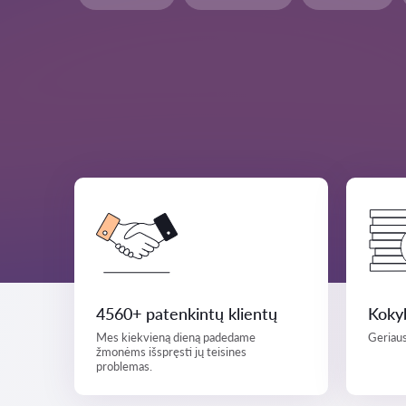
4560+ patenkintų klientų
Kokyb
Mes kiekvieną dieną padedame
Geriaus
žmonėms išspręsti jų teisines
problemas.