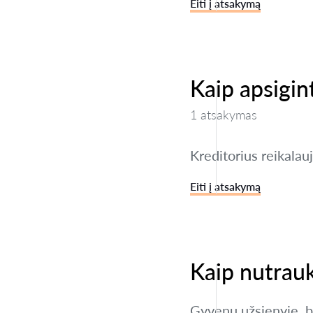
Eiti į atsakymą
Kaip apsigin
1 atsakymas
Kreditorius reikalau
Eiti į atsakymą
Kaip nutrauk
Gyvenu užsienyje, be