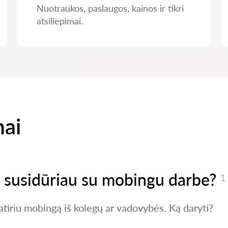
Nuotraukos, paslaugos, kainos ir tikri
atsiliepimai.
mai
ei susidūriau su mobingu darbe?
1
tiriu mobingą iš kolegų ar vadovybės. Ką daryti?