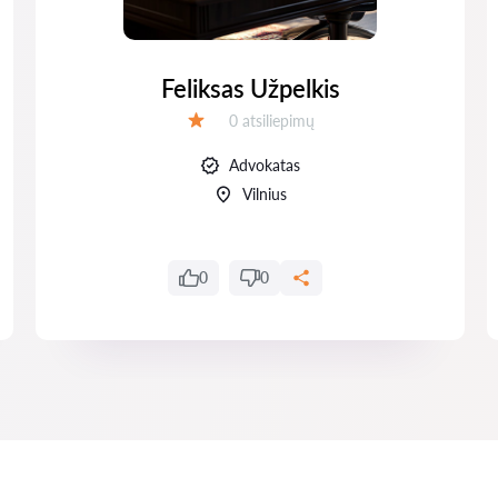
Feliksas Užpelkis
Atsiliepimų:
0 atsiliepimų
Įvertinimas:
Advokatas
Vilnius
0
0