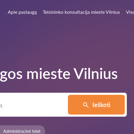
Apie paslaugą
Teisininko konsultacija mieste Vilnius
Vis
ugos mieste
Vilnius
Ieškoti
Administracinė teisė