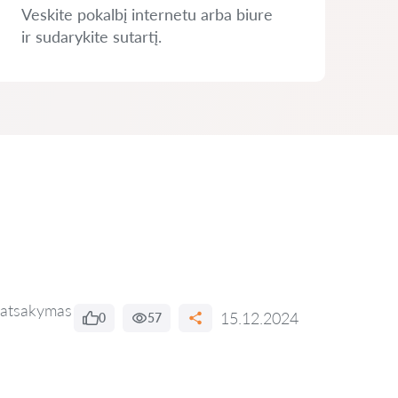
Veskite pokalbį internetu arba biure
ir sudarykite sutartį.
 atsakymas
15.12.2024
0
57