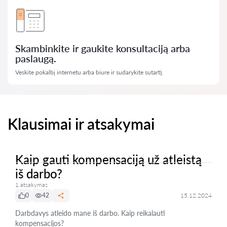
Skambinkite ir gaukite konsultaciją arba
paslaugą.
Veskite pokalbį internetu arba biure ir sudarykite sutartį.
Klausimai ir atsakymai
Kaip gauti kompensaciją už atleistą
iš darbo?
1 atsakymas
0
42
15.12.2024
Darbdavys atleido mane iš darbo. Kaip reikalauti
kompensacijos?