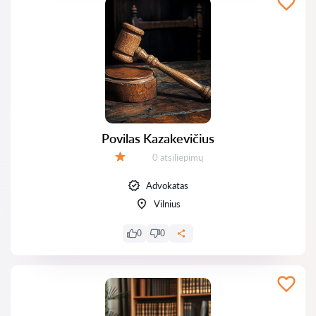
Povilas Kazakevičius
Atsiliepimų:
0 atsiliepimų
Įvertinimas:
Advokatas
Vilnius
0
0