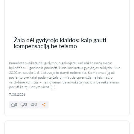
Žala dėl gydytojo klaidos: kaip gauti
kompensaciją be teismo
Praradote sveikatą dėl gydymo, o galvojate, kad reikės metų metus
bylinėtis su ligonine ir įrodinėti, kuris konkretus gydytojas suklydo. Nuo
2020 m. sausio 1 d. Lietuvoje to daryti nebereikia. Kompensaciją už
paciento sveikatai padarytą žalą pirmiausia sprendžia ne teismas, o
valstybinė komisija – nemokamai, be advokatų mūšio ir be reikalavimo
įrodyti kaltę. Bet yra viena […]
7.08.2026
0
0
3