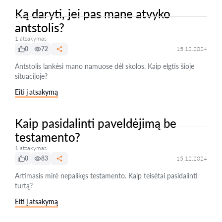
Ką daryti, jei pas mane atvyko
antstolis?
1 atsakymas
0
72
15.12.2024
Antstolis lankėsi mano namuose dėl skolos. Kaip elgtis šioje
situacijoje?
Eiti į atsakymą
Kaip pasidalinti paveldėjimą be
testamento?
1 atsakymas
0
83
15.12.2024
Artimasis mirė nepalikęs testamento. Kaip teisėtai pasidalinti
turtą?
Eiti į atsakymą