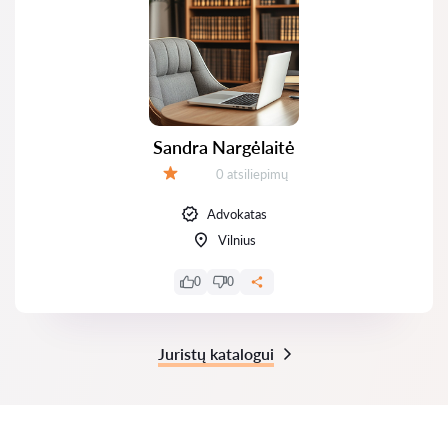
Sandra Nargėlaitė
Atsiliepimų:
0 atsiliepimų
Įvertinimas:
Advokatas
Vilnius
0
0
Juristų katalogui