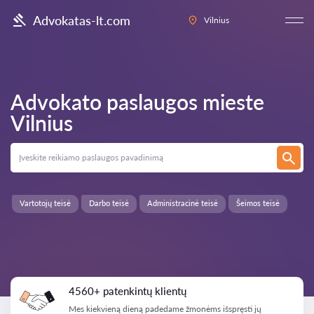
Advokatas-lt.com
Vilnius
Advokato paslaugos mieste
Vilnius
Vartotojų teisė
Darbo teisė
Administracinė teisė
Šeimos teisė
4560+ patenkintų klientų
Mes kiekvieną dieną padedame žmonėms išspręsti jų