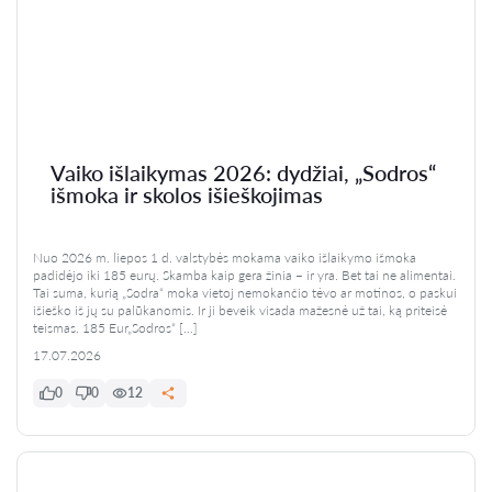
Vaiko išlaikymas 2026: dydžiai, „Sodros“
išmoka ir skolos išieškojimas
Nuo 2026 m. liepos 1 d. valstybės mokama vaiko išlaikymo išmoka
padidėjo iki 185 eurų. Skamba kaip gera žinia – ir yra. Bet tai ne alimentai.
Tai suma, kurią „Sodra“ moka vietoj nemokančio tėvo ar motinos, o paskui
išieško iš jų su palūkanomis. Ir ji beveik visada mažesnė už tai, ką priteisė
teismas. 185 Eur„Sodros“ […]
17.07.2026
0
0
12