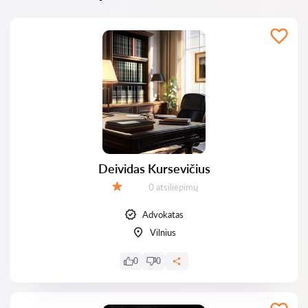
Deividas Kursevičius
Atsiliepimų:
0 atsiliepimų
Įvertinimas:
Advokatas
Vilnius
0
0