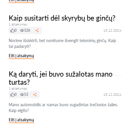
Kaip susitarti dėl skyrybų be ginčų?
1 atsakymas
0
126
15.12.2024
Norime išsiskirti, bet norėtume išvengti teisminių ginčų. Kaip
tai padaryti?
Eiti į atsakymą
Ką daryti, jei buvo sužalotas mano
turtas?
1 atsakymas
0
53
15.12.2024
Mano automobilis ar namas buvo sugadintas trečiosios šalies.
Kaip elgtis?
Eiti į atsakymą