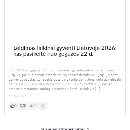
Leidimas laikinai gyventi Lietuvoje 2026:
kas pasikeitė nuo gegužės 22 d.
Nuo 2026 m. gegužės 22 d. jūsų leidimas gyventi priklauso ne tik nuo
jūsų. Jis gali būti panaikintas dėl to, ką padarė darbdavys – jeigu jis bent
du kartus baustas už nedeklaruotą darbą arba bent vieną kartą už nelegalų
darbą. Ne jūs pažeidėte. Pasekmės – jums. 2026-05-22Naujų taisyklių
pradžia 8 metaiRiba studijų leidimams 2 kartaiDarbdavio […]
17.07.2026
0
0
4
Visiems straipsniams