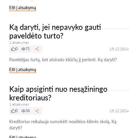
Eiti į atsakymą
Ką daryti, jei nepavyko gauti
paveldėto turto?
1 atsakymas
0
71
15.12.2024
Paveldėjau turtą, bet atsirado kliūčių jį perimti. Ką daryti?
Eiti į atsakymą
Kaip apsiginti nuo nesąžiningo
kreditoriaus?
1 atsakymas
0
36
15.12.2024
Kreditorius reikalauja sumokėti neaiškios kilmės skolą. Ką
daryti?
Eiti į atsakymą