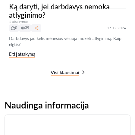
Ką daryti, jei darbdavys nemoka
atlyginimo?
1 atsakymas
0
39
15.12.2024
Darbdavys jau kelis mėnesius vėluoja mokėti atlyginimą. Kaip
elgtis?
Eiti į atsakymą
Visi klausimai
Naudinga informacija