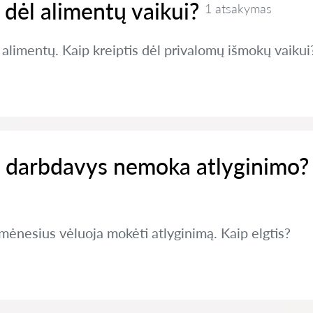
s dėl alimentų vaikui?
1 atsakymas
alimentų. Kaip kreiptis dėl privalomų išmokų vaikui
ei darbdavys nemoka atlyginimo?
mėnesius vėluoja mokėti atlyginimą. Kaip elgtis?