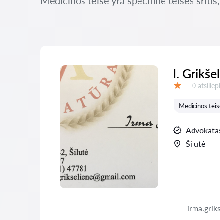
Medicinos teisė yra specifinė teisės sritis
I. Grikš
Atsiliepi
0 atsilie
Įvertinimas:
Medicinos teis
Advokata
Šilutė
irma.grik