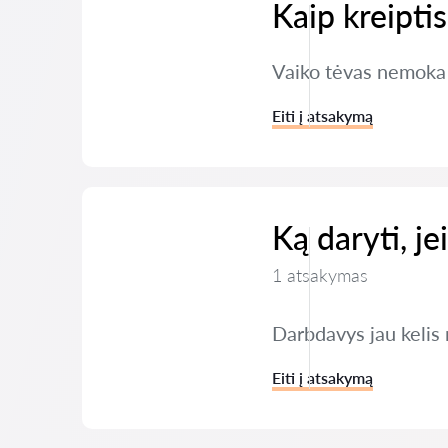
Kaip kreipti
Vaiko tėvas nemoka 
Eiti į atsakymą
Ką daryti, j
1 atsakymas
Darbdavys jau kelis 
Eiti į atsakymą