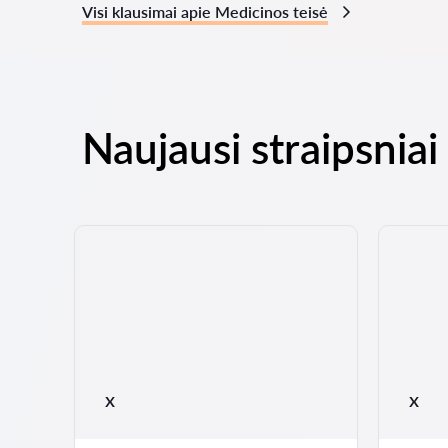
Visi klausimai apie Medicinos teisė
Naujausi straipsniai
 17
x
x