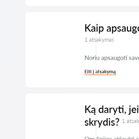
Kaip apsaugo
1 atsakymas
Noriu apsaugoti savo
Eiti į atsakymą
Ką daryti, j
skrydis?
1 atsa
Oro linijos atšaukė 