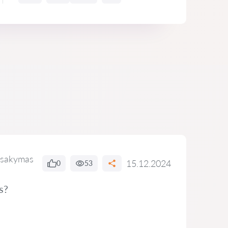
tsakymas
15.12.2024
0
53
s?