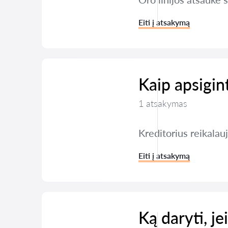
Eiti į atsakymą
Kaip apsigin
1 atsakymas
Kreditorius reikalau
Eiti į atsakymą
Ką daryti, je