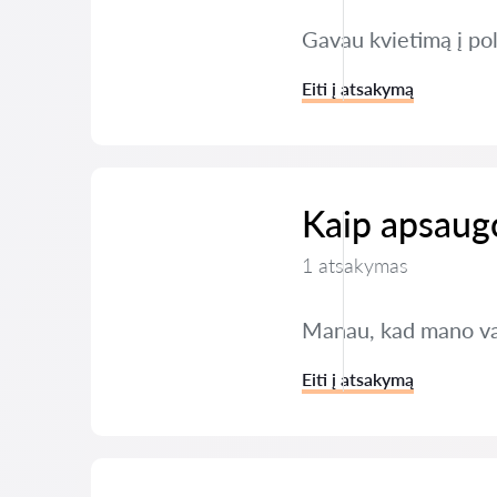
Gavau kvietimą į poli
Eiti į atsakymą
Kaip apsaug
1 atsakymas
Manau, kad mano vai
Eiti į atsakymą