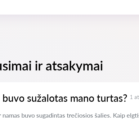
usimai ir atsakymai
ei buvo sužalotas mano turtas?
1 a
namas buvo sugadintas trečiosios šalies. Kaip elgti