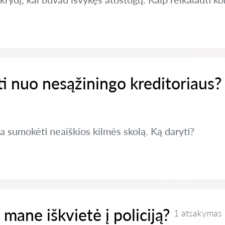
ti nuo nesąžiningo kreditoriaus?
ja sumokėti neaiškios kilmės skolą. Ką daryti?
i mane iškvietė į policiją?
1 atsakymas