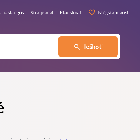
s paslaugos
Straipsniai
Klausimai
Mėgstamiausi
Ieškoti
ė