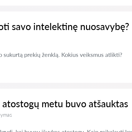
ti savo intelektinę nuosavybę?
 sukurtą prekių ženklą. Kokius veiksmus atlikti?
ei atostogų metu buvo atšauktas
kymas
skrydį, kai buvau išvykęs atostogų. Kaip reikalauti 