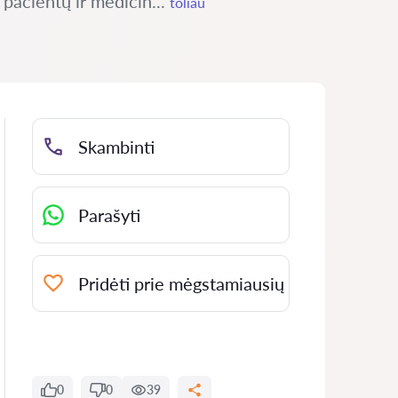
 pacientų ir medicin...
toliau
Skambinti
Parašyti
Pridėti prie mėgstamiausių
0
0
39