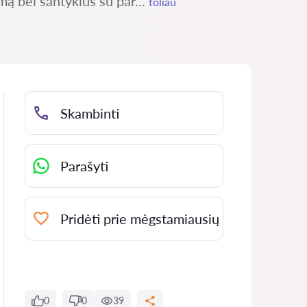
mą bei santykius su par...
toliau
Skambinti
Parašyti
Pridėti prie mėgstamiausių
0
0
39