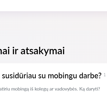
ai ir atsakymai
ei susidūriau su mobingu darbe?
1
tiriu mobingą iš kolegų ar vadovybės. Ką daryti?