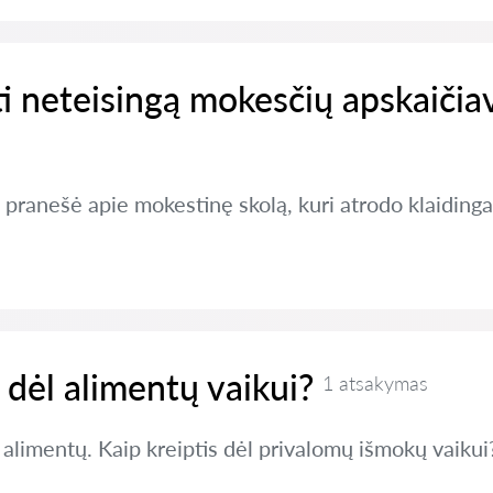
i neteisingą mokesčių apskaičia
pranešė apie mokestinę skolą, kuri atrodo klaidinga
s dėl alimentų vaikui?
1 atsakymas
alimentų. Kaip kreiptis dėl privalomų išmokų vaikui