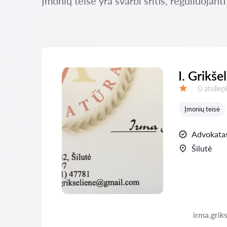
Įmonių teisė yra svarbi sritis, reguliuojan
I. Grikš
Atsiliepi
0 atsilie
Įvertinimas:
Įmonių teisė
Advokata
Šilutė
irma.grik