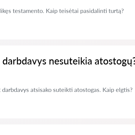
ikęs testamento. Kaip teisėtai pasidalinti turtą?
ei darbdavys nesuteikia atostogų
 darbdavys atsisako suteikti atostogas. Kaip elgtis?