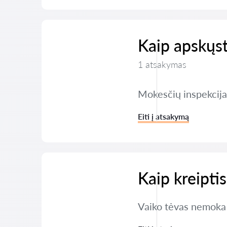
Kaip apskųst
1 atsakymas
Mokesčių inspekcija 
Eiti į atsakymą
Kaip kreipti
Vaiko tėvas nemoka 