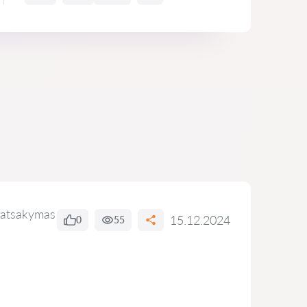
 atsakymas
15.12.2024
0
55