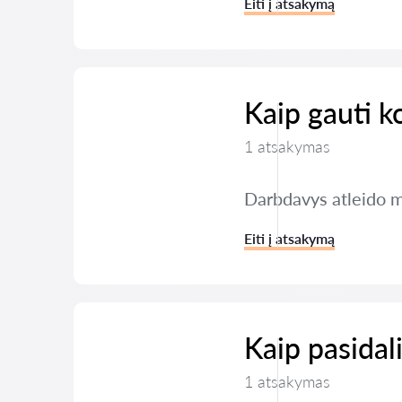
Eiti į atsakymą
Kaip gauti k
1 atsakymas
Darbdavys atleido m
Eiti į atsakymą
Kaip pasidal
1 atsakymas