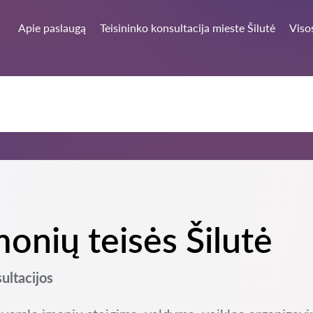
Apie paslaugą
Teisininko konsultacija mieste Šilutė
Viso
monių teisės Šilutė
sultacijos