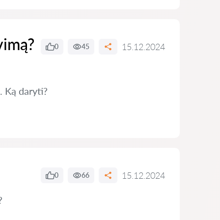
vimą?
15.12.2024
0
45
. Ką daryti?
15.12.2024
0
66
?