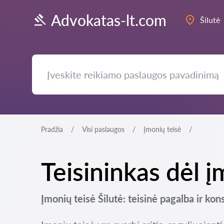
Advokatas-lt.com
Šilutė
Pradžia
Visi paslaugos
Įmonių teisė
Teisininkas dėl į
Įmonių teisė Šilutė: teisinė pagalba ir kon