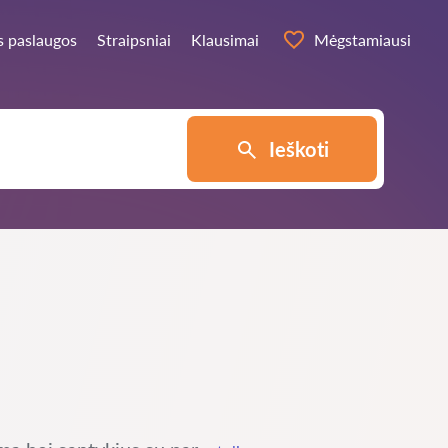
s paslaugos
Straipsniai
Klausimai
Mėgstamiausi
Ieškoti