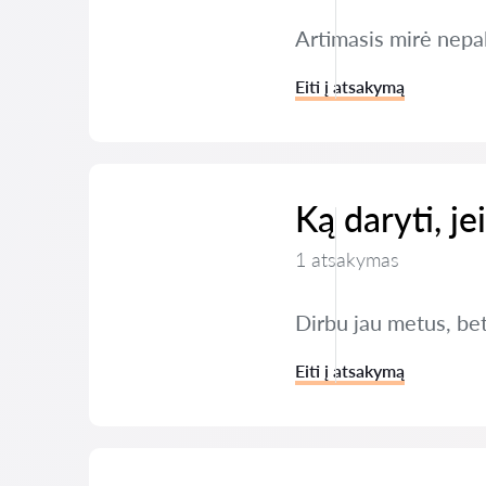
Artimasis mirė nepal
Eiti į atsakymą
Ką daryti, j
1 atsakymas
Dirbu jau metus, bet
Eiti į atsakymą