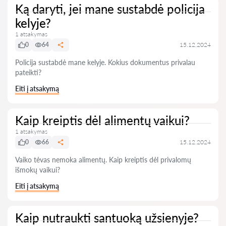
Ką daryti, jei mane sustabdė policija
kelyje?
1 atsakymas
0
64
15.12.2024
Policija sustabdė mane kelyje. Kokius dokumentus privalau
pateikti?
Eiti į atsakymą
Kaip kreiptis dėl alimentų vaikui?
1 atsakymas
0
66
15.12.2024
Vaiko tėvas nemoka alimentų. Kaip kreiptis dėl privalomų
išmokų vaikui?
Eiti į atsakymą
Kaip nutraukti santuoką užsienyje?