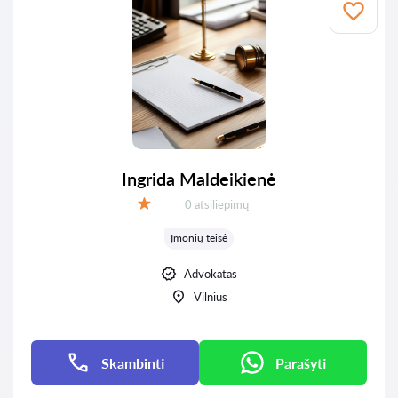
Ingrida Maldeikienė
Atsiliepimų:
0 atsiliepimų
Įvertinimas:
Įmonių teisė
Advokatas
Vilnius
Skambinti
Parašyti