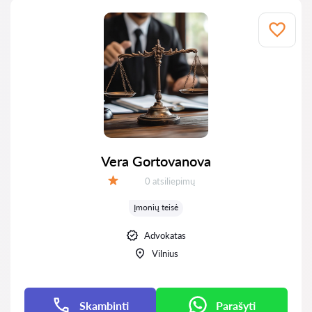
Vera Gortovanova
Atsiliepimų:
0 atsiliepimų
Įvertinimas:
Įmonių teisė
Advokatas
Vilnius
Skambinti
Parašyti