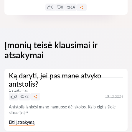
0
0
14
Įmonių teisė klausimai ir
atsakymai
Ką daryti, jei pas mane atvyko
antstolis?
1 atsakymas
0
72
15.12.2024
Antstolis lankėsi mano namuose dėl skolos. Kaip elgtis šioje
situacijoje?
Eiti į atsakymą