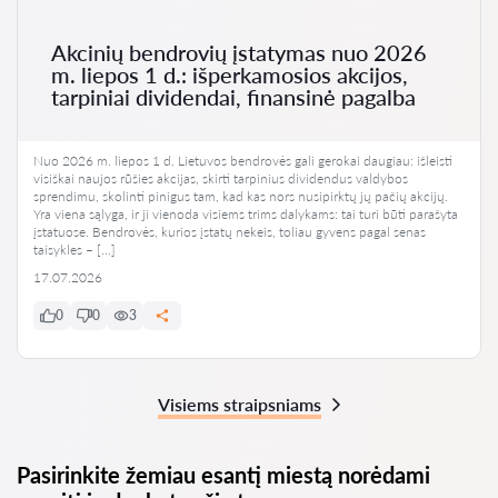
Akcinių bendrovių įstatymas nuo 2026
m. liepos 1 d.: išperkamosios akcijos,
tarpiniai dividendai, finansinė pagalba
Nuo 2026 m. liepos 1 d. Lietuvos bendrovės gali gerokai daugiau: išleisti
visiškai naujos rūšies akcijas, skirti tarpinius dividendus valdybos
sprendimu, skolinti pinigus tam, kad kas nors nusipirktų jų pačių akcijų.
Yra viena sąlyga, ir ji vienoda visiems trims dalykams: tai turi būti parašyta
įstatuose. Bendrovės, kurios įstatų nekeis, toliau gyvens pagal senas
taisykles – […]
17.07.2026
0
0
3
Visiems straipsniams
Pasirinkite žemiau esantį miestą norėdami