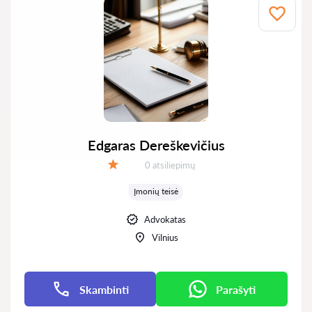
Edgaras Dereškevičius
Atsiliepimų:
0 atsiliepimų
Įvertinimas:
Įmonių teisė
Advokatas
Vilnius
Skambinti
Parašyti