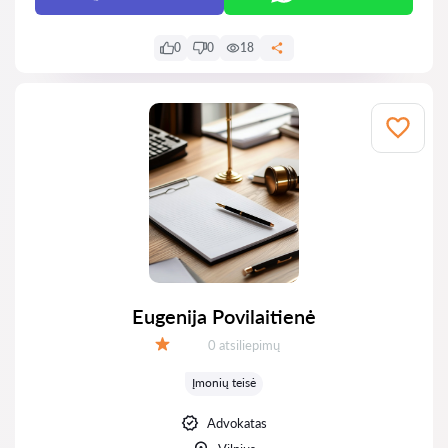
0
0
18
Eugenija Povilaitienė
Atsiliepimų:
0 atsiliepimų
Įvertinimas:
Įmonių teisė
Advokatas