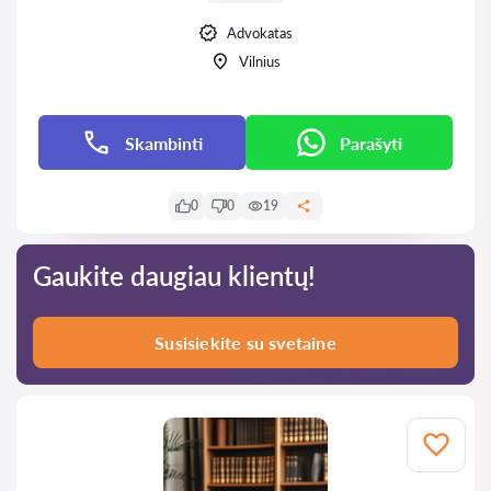
Advokatas
Vilnius
Skambinti
Parašyti
0
0
19
Gaukite daugiau klientų!
Susisiekite su svetaine