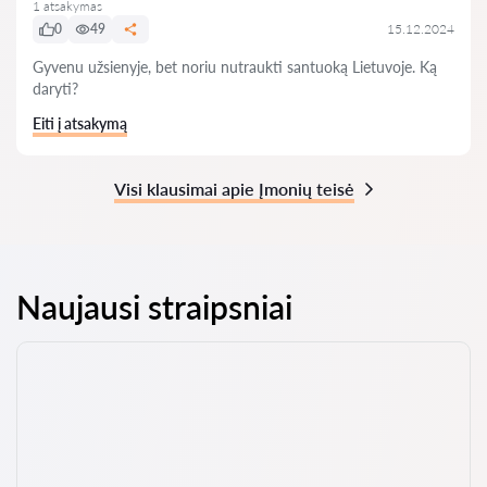
1 atsakymas
0
49
15.12.2024
Gyvenu užsienyje, bet noriu nutraukti santuoką Lietuvoje. Ką
daryti?
Eiti į atsakymą
Visi klausimai apie Įmonių teisė
Naujausi straipsniai