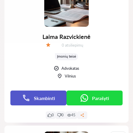
Laima Razvickienė
Atsiliepimų:
0 atsiliepimų
Įvertinimas:
Įmonių teisė
Advokatas
Vilnius
Skambinti
Parašyti
0
0
45