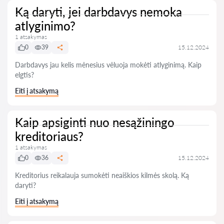
Ką daryti, jei darbdavys nemoka
atlyginimo?
1 atsakymas
0
39
15.12.2024
Darbdavys jau kelis mėnesius vėluoja mokėti atlyginimą. Kaip
elgtis?
Eiti į atsakymą
Kaip apsiginti nuo nesąžiningo
kreditoriaus?
1 atsakymas
0
36
15.12.2024
Kreditorius reikalauja sumokėti neaiškios kilmės skolą. Ką
daryti?
Eiti į atsakymą