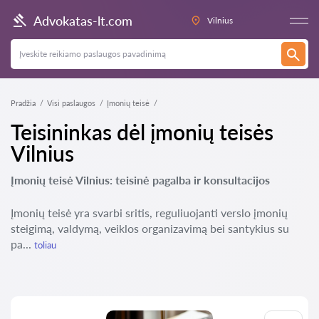
Advokatas-lt.com
Vilnius
Pradžia
Visi paslaugos
Įmonių teisė
Teisininkas dėl įmonių teisės
Vilnius
Įmonių teisė Vilnius: teisinė pagalba ir konsultacijos
Įmonių teisė yra svarbi sritis, reguliuojanti verslo įmonių
steigimą, valdymą, veiklos organizavimą bei santykius su
pa...
toliau