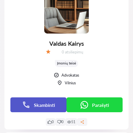
Valdas Kairys
Atsiliepimų:
0 atsiliepimų
Įvertinimas:
Įmonių teisė
Advokatas
Vilnius
Skambinti
Parašyti
0
0
51