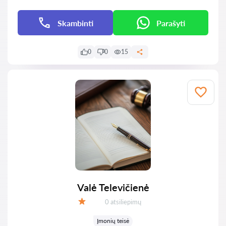
Skambinti
Parašyti
0
0
15
Valė Televičienė
Atsiliepimų:
0 atsiliepimų
Įvertinimas:
Įmonių teisė