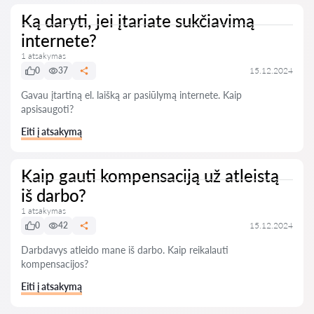
Ką daryti, jei įtariate sukčiavimą
internete?
1 atsakymas
0
37
15.12.2024
Gavau įtartiną el. laišką ar pasiūlymą internete. Kaip
apsisaugoti?
Eiti į atsakymą
Kaip gauti kompensaciją už atleistą
iš darbo?
1 atsakymas
0
42
15.12.2024
Darbdavys atleido mane iš darbo. Kaip reikalauti
kompensacijos?
Eiti į atsakymą