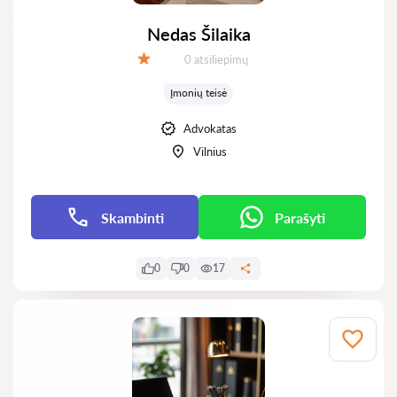
Nedas Šilaika
Atsiliepimų:
0 atsiliepimų
Įvertinimas:
Įmonių teisė
Advokatas
Vilnius
Skambinti
Parašyti
0
0
17