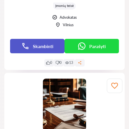
Įmonių teisė
Advokatas
Vilnius
Skambinti
Parašyti
0
0
13