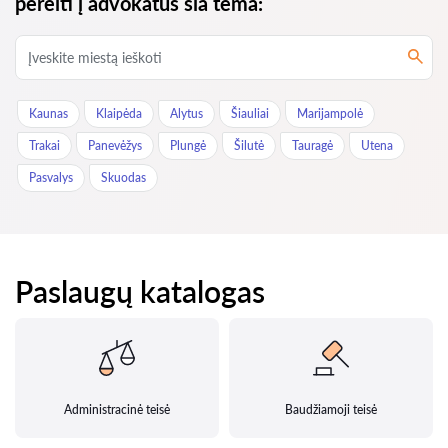
pereiti į advokatus šia tema:
Kaunas
Klaipėda
Alytus
Šiauliai
Marijampolė
Trakai
Panevėžys
Plungė
Šilutė
Tauragė
Utena
Pasvalys
Skuodas
Paslaugų katalogas
Administracinė teisė
Baudžiamoji teisė