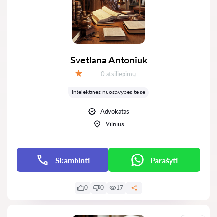
Svetlana Antoniuk
Atsiliepimų:
0 atsiliepimų
Įvertinimas:
Intelektinės nuosavybės teisė
Advokatas
Vilnius
Skambinti
Parašyti
0
0
17