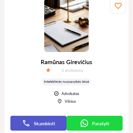
Ramūnas Girevičius
Atsiliepimų:
0 atsiliepimų
Įvertinimas:
Intelektinės nuosavybės teisė
Advokatas
Vilnius
Skambinti
Parašyti