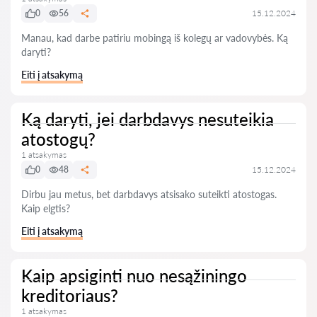
0
56
15.12.2024
Manau, kad darbe patiriu mobingą iš kolegų ar vadovybės. Ką
daryti?
Eiti į atsakymą
Ką daryti, jei darbdavys nesuteikia
atostogų?
1 atsakymas
0
48
15.12.2024
Dirbu jau metus, bet darbdavys atsisako suteikti atostogas.
Kaip elgtis?
Eiti į atsakymą
Kaip apsiginti nuo nesąžiningo
kreditoriaus?
1 atsakymas