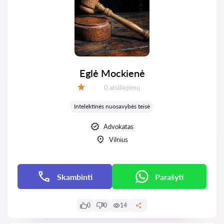
Eglė Mockienė
Atsiliepimų:
0 atsiliepimų
Įvertinimas:
Intelektinės nuosavybės teisė
Advokatas
Vilnius
Skambinti
Parašyti
0
0
14