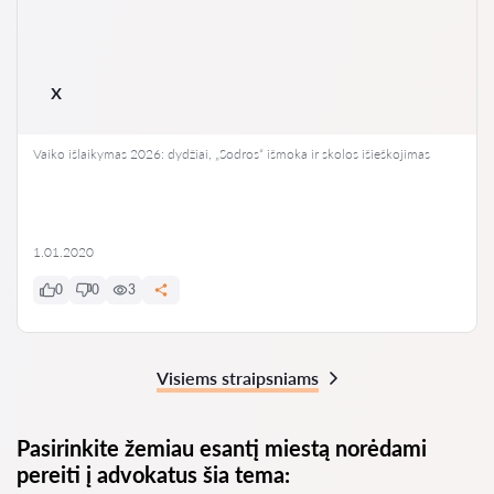
x
Vaiko išlaikymas 2026: dydžiai, „Sodros“ išmoka ir skolos išieškojimas
1.01.2020
0
0
3
Visiems straipsniams
Pasirinkite žemiau esantį miestą norėdami
pereiti į advokatus šia tema: