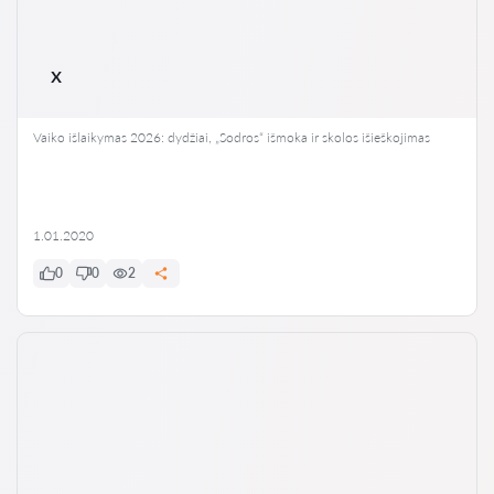
x
Vaiko išlaikymas 2026: dydžiai, „Sodros“ išmoka ir skolos išieškojimas
1.01.2020
0
0
2