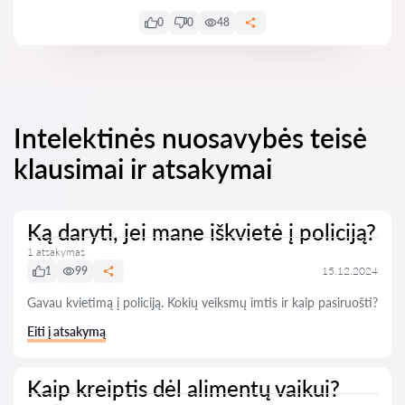
0
0
48
Intelektinės nuosavybės teisė
klausimai ir atsakymai
Ką daryti, jei mane iškvietė į policiją?
1 atsakymas
1
99
15.12.2024
Gavau kvietimą į policiją. Kokių veiksmų imtis ir kaip pasiruošti?
Eiti į atsakymą
Kaip kreiptis dėl alimentų vaikui?