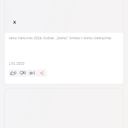
x
Vaiko išlaikymas 2026: dydžiai, „Sodros“ išmoka ir skolos išieškojimas
1.01.2020
0
0
1