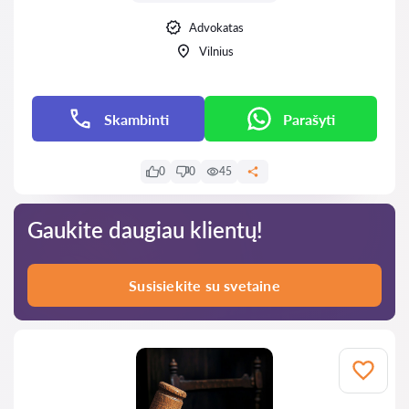
Advokatas
Vilnius
Skambinti
Parašyti
0
0
45
Gaukite daugiau klientų!
Susisiekite su svetaine