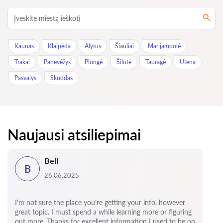
Kaunas
Klaipėda
Alytus
Šiauliai
Marijampolė
Trakai
Panevėžys
Plungė
Šilutė
Tauragė
Utena
Pasvalys
Skuodas
Naujausi atsiliepimai
Bell
B
26.06.2025
I'm not sure the place you're getting your info, however
great topic.
I must spend a while learning more or figuring
out more. Thanks for excellent information I used to be on