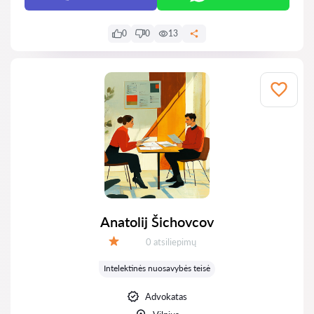
0
0
13
Anatolij Šichovcov
Atsiliepimų:
0 atsiliepimų
Įvertinimas:
Intelektinės nuosavybės teisė
Advokatas