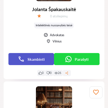
Jolanta Špakauskaitė
Atsiliepimų:
0 atsiliepimų
Įvertinimas:
Intelektinės nuosavybės teisė
Advokatas
Vilnius
Skambinti
Parašyti
0
0
26