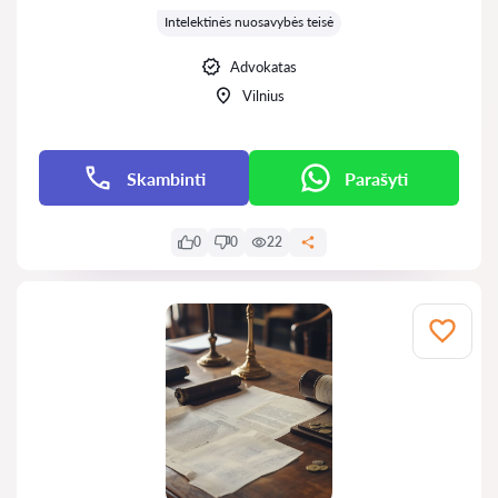
Intelektinės nuosavybės teisė
Advokatas
Vilnius
Skambinti
Parašyti
0
0
22