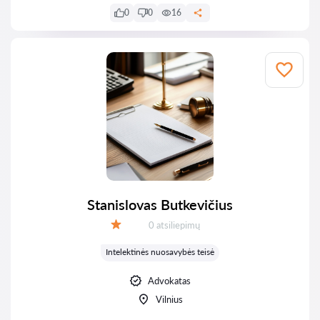
0
0
16
Stanislovas Butkevičius
Atsiliepimų:
0 atsiliepimų
Įvertinimas:
Intelektinės nuosavybės teisė
Advokatas
Vilnius