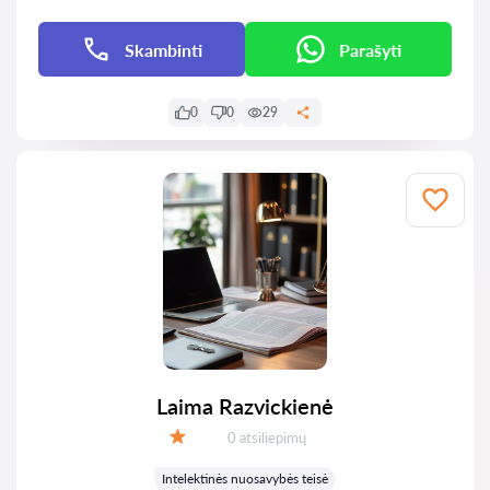
Skambinti
Parašyti
0
0
29
Laima Razvickienė
Atsiliepimų:
0 atsiliepimų
Įvertinimas:
Intelektinės nuosavybės teisė