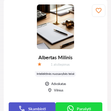
Albertas Milinis
Atsiliepimų:
1 atsiliepimas
Įvertinimas:
Intelektinės nuosavybės teisė
Advokatas
Vilnius
Skambinti
Parašyti