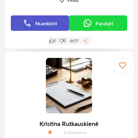
Vilnius
Skambinti
Parašyti
0
0
19
Kristina Rutkauskienė
Atsiliepimų:
0 atsiliepimų
Įvertinimas: