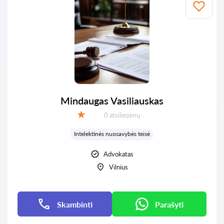
Mindaugas Vasiliauskas
Atsiliepimų:
0 atsiliepimų
Įvertinimas:
Intelektinės nuosavybės teisė
Advokatas
Vilnius
Skambinti
Parašyti