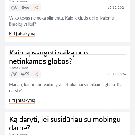
1 atsakymas
0
66
15.12.2024
Vaiko tėvas nemoka alimentų. Kaip kreiptis dėl privalomų
išmokų vaikui?
Eiti į atsakymą
Kaip apsaugoti vaiką nuo
netinkamos globos?
1 atsakymas
0
59
15.12.2024
Manau, kad mano vaikui yra netinkamai suteikiama globa. Ką
daryti?
Eiti į atsakymą
Ką daryti, jei susidūriau su mobingu
darbe?
1 atsakymas