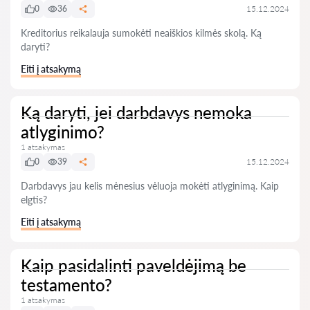
0
36
15.12.2024
Kreditorius reikalauja sumokėti neaiškios kilmės skolą. Ką
daryti?
Eiti į atsakymą
Ką daryti, jei darbdavys nemoka
atlyginimo?
1 atsakymas
0
39
15.12.2024
Darbdavys jau kelis mėnesius vėluoja mokėti atlyginimą. Kaip
elgtis?
Eiti į atsakymą
Kaip pasidalinti paveldėjimą be
testamento?
1 atsakymas