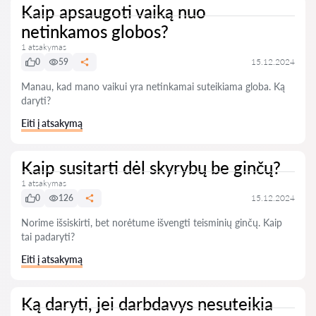
Kaip apsaugoti vaiką nuo
netinkamos globos?
1 atsakymas
0
59
15.12.2024
Manau, kad mano vaikui yra netinkamai suteikiama globa. Ką
daryti?
Eiti į atsakymą
Kaip susitarti dėl skyrybų be ginčų?
1 atsakymas
0
126
15.12.2024
Norime išsiskirti, bet norėtume išvengti teisminių ginčų. Kaip
tai padaryti?
Eiti į atsakymą
Ką daryti, jei darbdavys nesuteikia