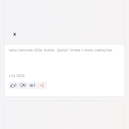
x
Vaiko išlaikymas 2026: dydžiai, „Sodros“ išmoka ir skolos išieškojimas
1.01.2020
0
0
1