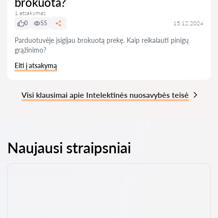
brokuota?
1 atsakymas
0
55
15.12.2024
Parduotuvėje įsigijau brokuotą prekę. Kaip reikalauti pinigų
grąžinimo?
Eiti į atsakymą
Visi klausimai apie Intelektinės nuosavybės teisė
Naujausi straipsniai