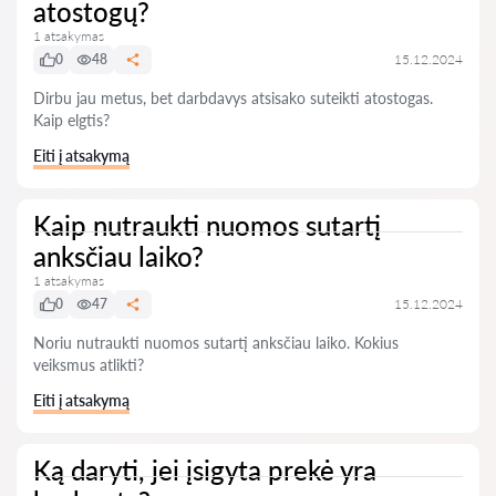
atostogų?
1 atsakymas
0
48
15.12.2024
Dirbu jau metus, bet darbdavys atsisako suteikti atostogas.
Kaip elgtis?
Eiti į atsakymą
Kaip nutraukti nuomos sutartį
anksčiau laiko?
1 atsakymas
0
47
15.12.2024
Noriu nutraukti nuomos sutartį anksčiau laiko. Kokius
veiksmus atlikti?
Eiti į atsakymą
Ką daryti, jei įsigyta prekė yra