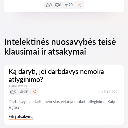
0
0
20
Intelektinės nuosavybės teisė
klausimai ir atsakymai
Ką daryti, jei darbdavys nemoka
atlyginimo?
1 atsakymas
0
39
15.12.2024
Darbdavys jau kelis mėnesius vėluoja mokėti atlyginimą. Kaip
elgtis?
Eiti į atsakymą