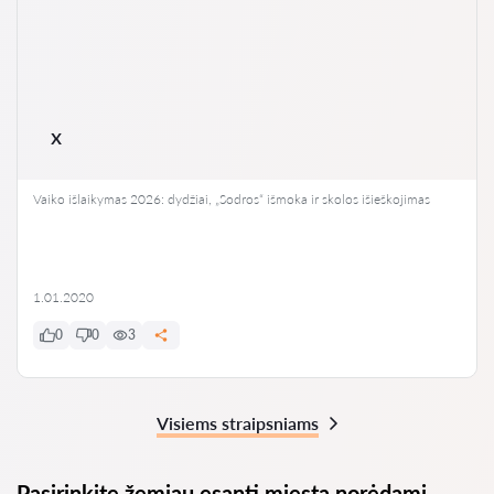
x
Vaiko išlaikymas 2026: dydžiai, „Sodros“ išmoka ir skolos išieškojimas
1.01.2020
0
0
3
Visiems straipsniams
Pasirinkite žemiau esantį miestą norėdami