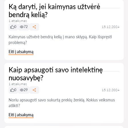
Ką daryti, jei kaimynas užtvėrė
bendrą kelią?
1 atsakymas
0
72
15.12.2024
Kaimynas užtvėrė bendrą kelią į mano sklypą. Kaip išspręsti
problemą?
Eiti į atsakymą
Kaip apsaugoti savo intelektinę
nuosavybę?
1 atsakymas
0
29
15.12.2024
Noriu apsaugoti savo sukurtą prekių ženklą. Kokius veiksmus
atlikti?
Eiti į atsakymą