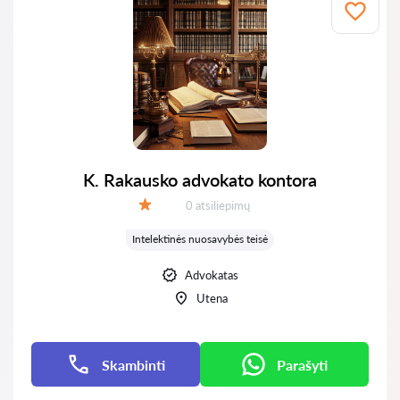
K. Rakausko advokato kontora
Atsiliepimų:
0 atsiliepimų
Įvertinimas:
Intelektinės nuosavybės teisė
Advokatas
Utena
Skambinti
Parašyti