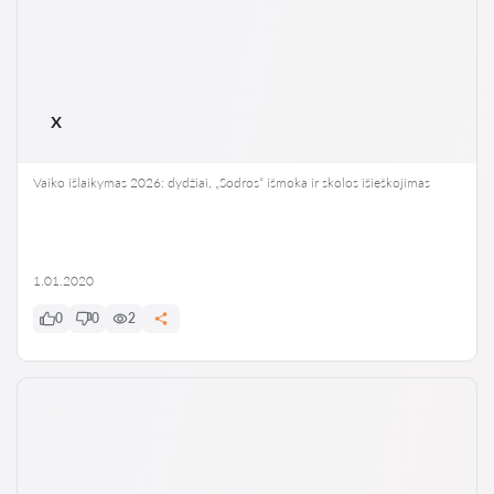
x
Vaiko išlaikymas 2026: dydžiai, „Sodros“ išmoka ir skolos išieškojimas
1.01.2020
0
0
2