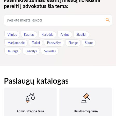
pereiti į advokatus šia tema:
Vilnius
Kaunas
Klaipėda
Alytus
Šiauliai
Marijampolė
Trakai
Panevėžys
Plungė
Šilutė
Tauragė
Pasvalys
Skuodas
Paslaugų katalogas
Administracinė teisė
Baudžiamoji teisė