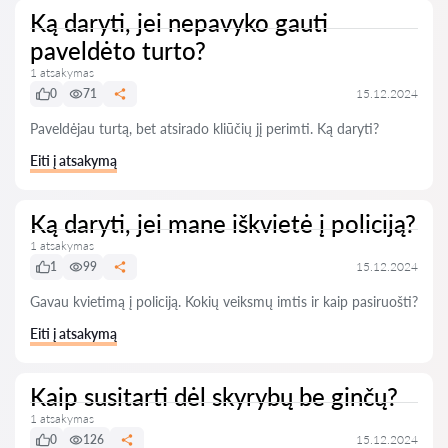
Ką daryti, jei nepavyko gauti
paveldėto turto?
1 atsakymas
0
71
15.12.2024
Paveldėjau turtą, bet atsirado kliūčių jį perimti. Ką daryti?
Eiti į atsakymą
Ką daryti, jei mane iškvietė į policiją?
1 atsakymas
1
99
15.12.2024
Gavau kvietimą į policiją. Kokių veiksmų imtis ir kaip pasiruošti?
Eiti į atsakymą
Kaip susitarti dėl skyrybų be ginčų?
1 atsakymas
0
126
15.12.2024