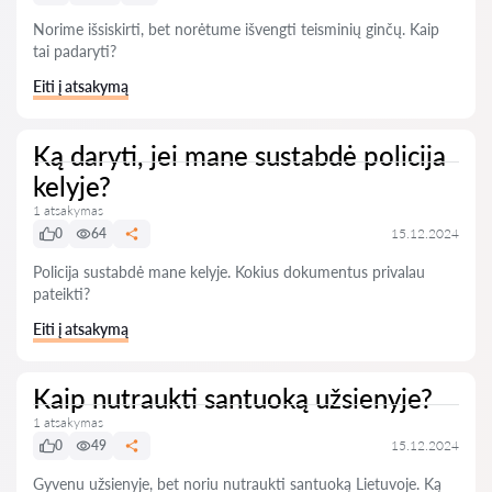
Norime išsiskirti, bet norėtume išvengti teisminių ginčų. Kaip
tai padaryti?
Eiti į atsakymą
Ką daryti, jei mane sustabdė policija
kelyje?
1 atsakymas
0
64
15.12.2024
Policija sustabdė mane kelyje. Kokius dokumentus privalau
pateikti?
Eiti į atsakymą
Kaip nutraukti santuoką užsienyje?
1 atsakymas
0
49
15.12.2024
Gyvenu užsienyje, bet noriu nutraukti santuoką Lietuvoje. Ką