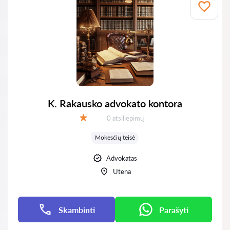
K. Rakausko advokato kontora
Atsiliepimų:
0 atsiliepimų
Įvertinimas:
Mokesčių teisė
Advokatas
Utena
Skambinti
Parašyti