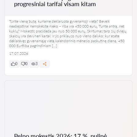
progresiniai tarifai visam kitam
Turite vieną butą, kuriame deklaruota gyvenamoji vieta? Beveik
neabejotinai nemokėsite nieko – riba yra 450 000 eurų. Turite antrą, net
kuklų? Mokestis prasideda jau nuo 50 000 eurų. Skirtumas tarp šių dviejų
skaičių yra devyneri kartai, ir jis priklauso nuo vieno dalyko: kur esate
deklaravęs gyvenamąją vietą kalendorinio mėnesio paskutinę dieną. 450
000 EurRiba pagrindiniam […]
17.07.2026
0
0
3
Pelno mokestis 2026: 17 %, nulinė