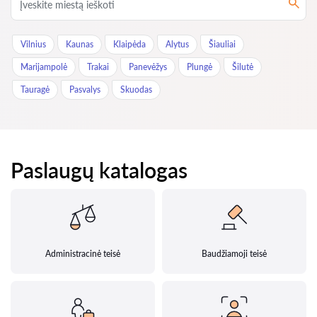
Vilnius
Kaunas
Klaipėda
Alytus
Šiauliai
Marijampolė
Trakai
Panevėžys
Plungė
Šilutė
Tauragė
Pasvalys
Skuodas
Paslaugų katalogas
Administracinė teisė
Baudžiamoji teisė