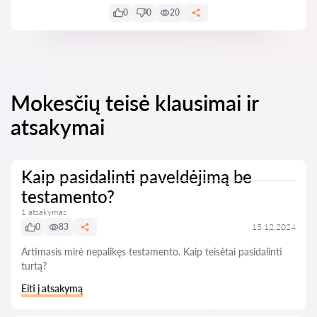
0
0
20
Mokesčių teisė klausimai ir
atsakymai
Kaip pasidalinti paveldėjimą be
testamento?
1 atsakymas
0
83
15.12.2024
Artimasis mirė nepalikęs testamento. Kaip teisėtai pasidalinti
turtą?
Eiti į atsakymą