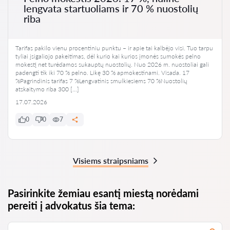
lengvata startuoliams ir 70 % nuostolių
riba
Tarifas pakilo vienu procentiniu punktu – ir apie tai kalbėjo visi. Tuo tarpu
tyliai įsigaliojo pakeitimas, dėl kurio kai kurios įmonės sumokės pelno
mokestį net turėdamos sukauptų nuostolių. Nuo 2026 m. nuostoliai gali
padengti tik iki 70 % pelno. Likę 30 % apmokestinami. Visada. 17
%Pagrindinis tarifas 7 %Lengvatinis smulkiesiems 70 %Nuostolių
atskaitymo riba 300 […]
17.07.2026
0
0
7
Visiems straipsniams
Pasirinkite žemiau esantį miestą norėdami
pereiti į advokatus šia tema: