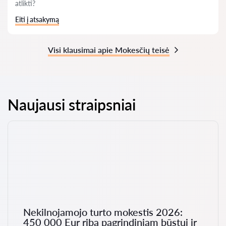
atlikti?
Eiti į atsakymą
Visi klausimai apie Mokesčių teisė
Naujausi straipsniai
Nekilnojamojo turto mokestis 2026:
450 000 Eur riba pagrindiniam būstui ir