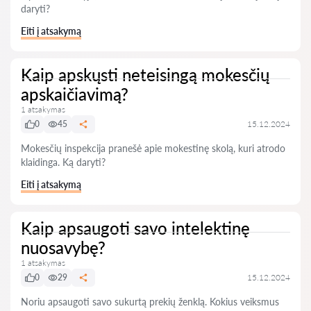
daryti?
Eiti į atsakymą
Kaip apskųsti neteisingą mokesčių
apskaičiavimą?
1 atsakymas
0
45
15.12.2024
Mokesčių inspekcija pranešė apie mokestinę skolą, kuri atrodo
klaidinga. Ką daryti?
Eiti į atsakymą
Kaip apsaugoti savo intelektinę
nuosavybę?
1 atsakymas
0
29
15.12.2024
Noriu apsaugoti savo sukurtą prekių ženklą. Kokius veiksmus