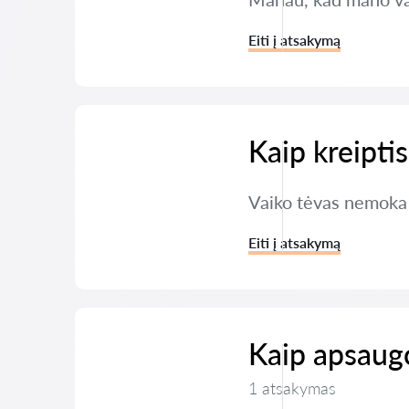
Eiti į atsakymą
Kaip kreipti
Vaiko tėvas nemoka 
Eiti į atsakymą
Kaip apsaugo
1 atsakymas