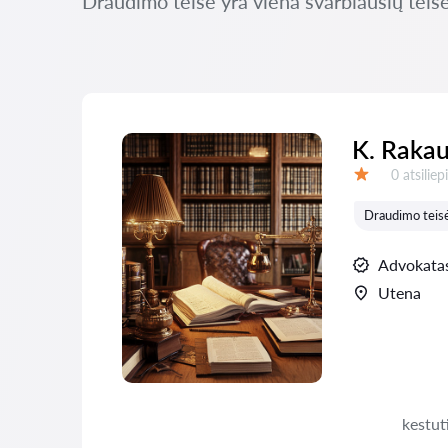
Draudimo teisė yra viena svarbiausių teisės
K. Rakau
Atsiliepi
0 atsilie
Įvertinimas:
Draudimo teis
Advokata
Utena
kestut