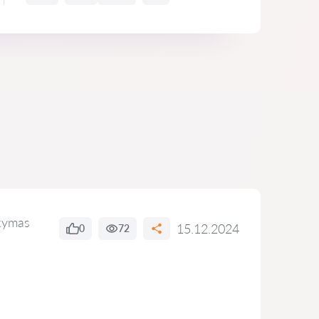
kymas
15.12.2024
0
72