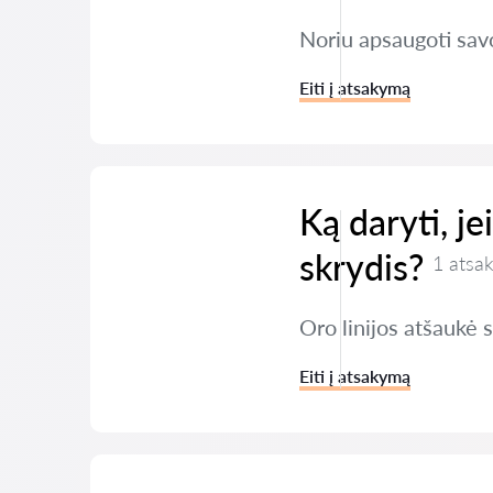
Noriu apsaugoti savo
Eiti į atsakymą
Ką daryti, j
skrydis?
1 atsa
Oro linijos atšaukė 
Eiti į atsakymą