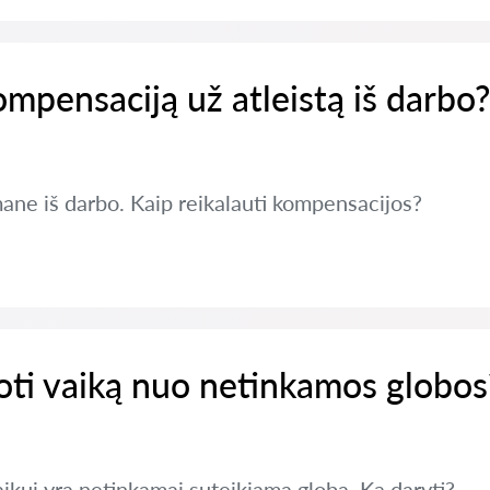
ompensaciją už atleistą iš darbo?
ane iš darbo. Kaip reikalauti kompensacijos?
oti vaiką nuo netinkamos globos
kui yra netinkamai suteikiama globa. Ką daryti?