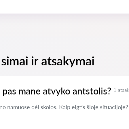
simai ir atsakymai
ei pas mane atvyko antstolis?
1 atsa
no namuose dėl skolos. Kaip elgtis šioje situacijoje?