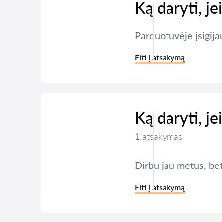
Ką daryti, je
Parduotuvėje įsigija
Eiti į atsakymą
Ką daryti, j
1 atsakymas
Dirbu jau metus, bet
Eiti į atsakymą