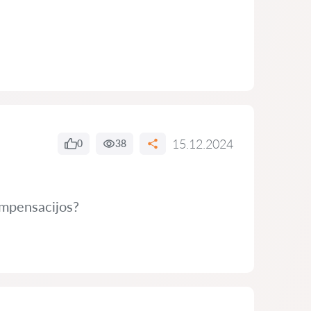
15.12.2024
0
38
kompensacijos?