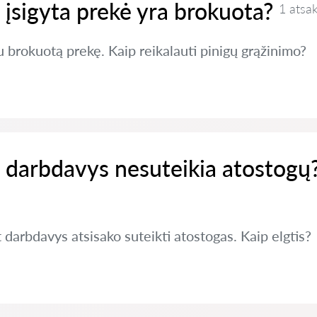
i įsigyta prekė yra brokuota?
1 atsa
u brokuotą prekę. Kaip reikalauti pinigų grąžinimo?
ei darbdavys nesuteikia atostogų
 darbdavys atsisako suteikti atostogas. Kaip elgtis?