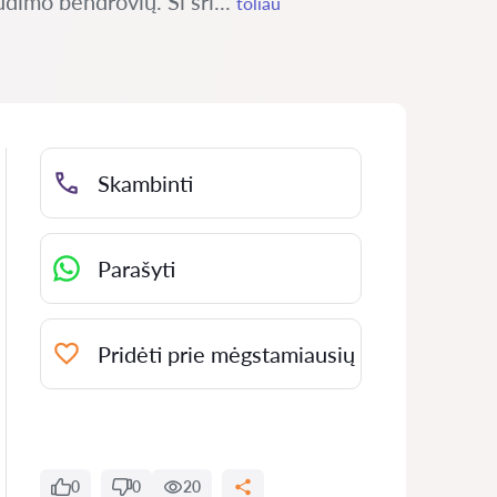
udimo bendrovių. Ši sri...
toliau
Skambinti
Parašyti
Pridėti prie mėgstamiausių
0
0
20