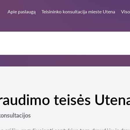
Apie paslaugą
Teisininko konsultacija mieste Utena
Viso
draudimo teisės Uten
konsultacijos