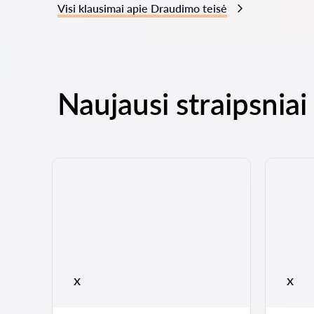
Visi klausimai apie Draudimo teisė
Naujausi straipsniai
 17
x
x