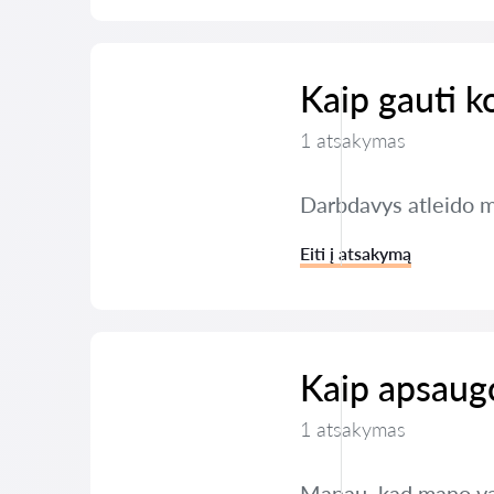
Kaip gauti k
1 atsakymas
Darbdavys atleido m
Eiti į atsakymą
Kaip apsaug
1 atsakymas
Manau, kad mano vai