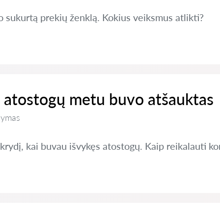
 sukurtą prekių ženklą. Kokius veiksmus atlikti?
ei atostogų metu buvo atšauktas
kymas
skrydį, kai buvau išvykęs atostogų. Kaip reikalauti 