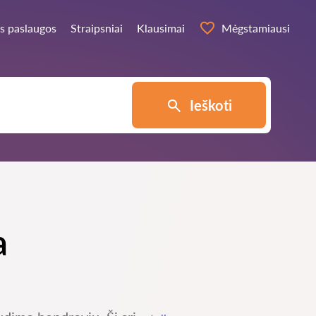
s paslaugos
Straipsniai
Klausimai
Mėgstamiausi
Ieškoti
a