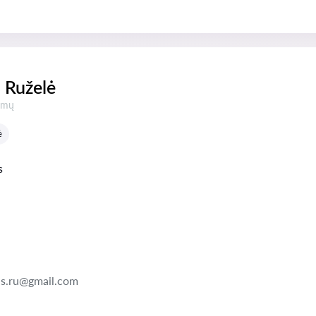
 Ruželė
mų:
pimų
ė
s
as.ru@gmail.com