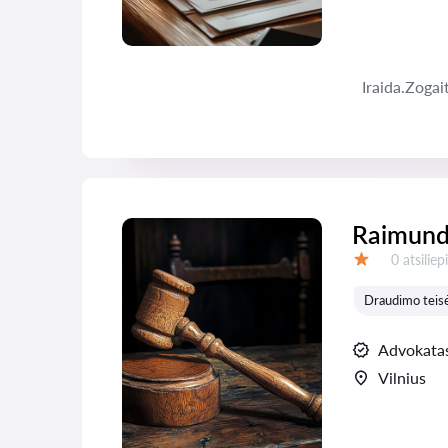
Iraida.Zoga
Raimunda
Atsiliepi
0 atsilie
Įvertinimas:
Draudimo teis
Advokata
Vilnius