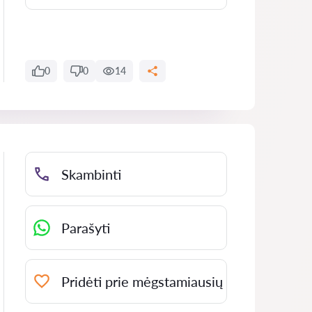
0
0
14
Skambinti
Parašyti
Pridėti prie mėgstamiausių