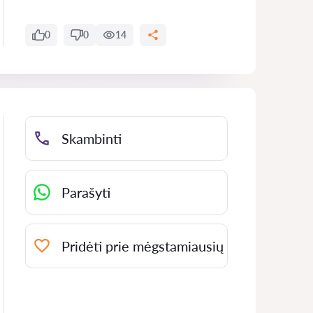
0
0
14
Skambinti
Parašyti
Pridėti prie mėgstamiausių