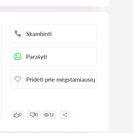
Skambinti
Parašyti
Pridėti prie mėgstamiausių
0
0
12