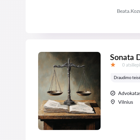
Beata.Koz
Sonata 
Atsiliepi
0 atsilie
Įvertinimas:
Draudimo teis
Advokata
Vilnius