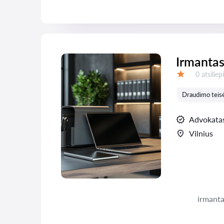
Irmantas
Atsiliepi
0 atsilie
Įvertinimas:
Draudimo teis
Advokata
Vilnius
irmant