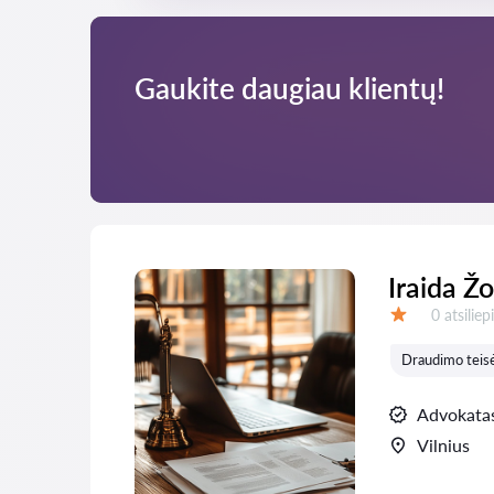
Gaukite daugiau klientų!
Iraida Ž
Atsiliepi
0 atsilie
Įvertinimas:
Draudimo teis
Advokata
Vilnius