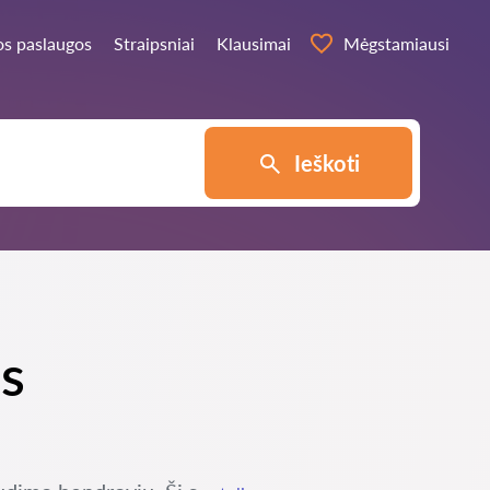
os paslaugos
Straipsniai
Klausimai
Mėgstamiausi
Ieškoti
us