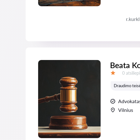
r.kurk
Beata K
Atsiliepi
0 atsilie
Įvertinimas:
Draudimo teis
Advokata
Vilnius