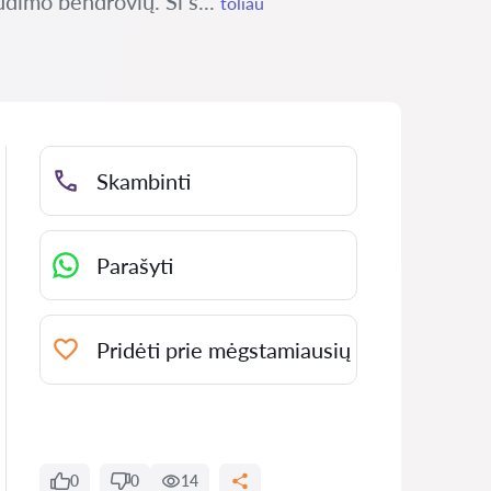
udimo bendrovių. Ši s...
toliau
Skambinti
Parašyti
Pridėti prie mėgstamiausių
0
0
14