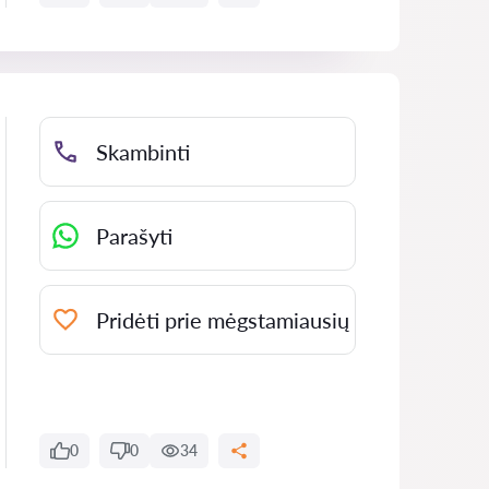
Skambinti
Parašyti
Pridėti prie mėgstamiausių
0
0
34