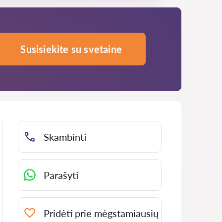
Susisiekite su svetaine
Skambinti
Parašyti
Pridėti prie mėgstamiausių