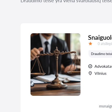
Draudimo teisė yra viena svarbiausių teisės
Snaiguol
Atsiliepi
0 atsilie
Įvertinimas:
Draudimo teis
Advokata
Vilnius
msnaig