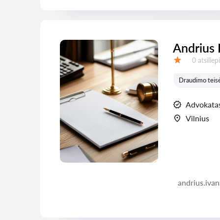
Andrius 
Atsiliepi
0 atsilie
Įvertinimas:
Draudimo teis
Advokata
Vilnius
andrius.iva