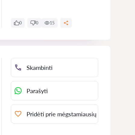
0
0
15
Skambinti
Parašyti
Pridėti prie mėgstamiausių