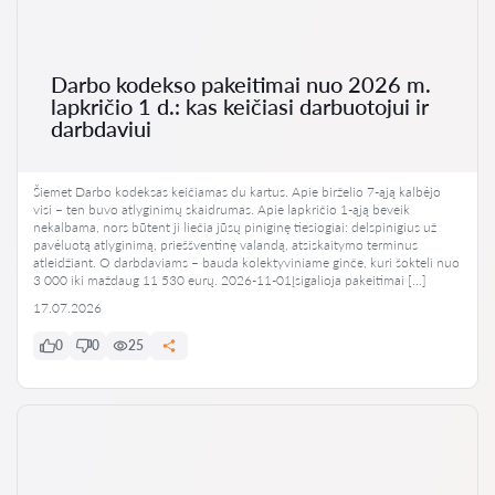
Darbo kodekso pakeitimai nuo 2026 m.
lapkričio 1 d.: kas keičiasi darbuotojui ir
darbdaviui
Šiemet Darbo kodeksas keičiamas du kartus. Apie birželio 7-ąją kalbėjo
visi – ten buvo atlyginimų skaidrumas. Apie lapkričio 1-ąją beveik
nekalbama, nors būtent ji liečia jūsų piniginę tiesiogiai: delspinigius už
pavėluotą atlyginimą, prieššventinę valandą, atsiskaitymo terminus
atleidžiant. O darbdaviams – bauda kolektyviniame ginče, kuri šokteli nuo
3 000 iki maždaug 11 530 eurų. 2026-11-01Įsigalioja pakeitimai […]
17.07.2026
0
0
25