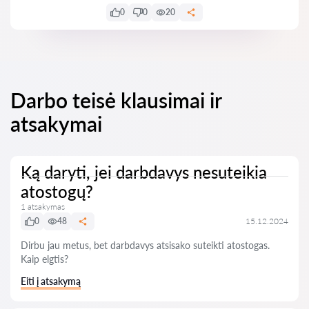
0
0
20
Darbo teisė klausimai ir
atsakymai
Ką daryti, jei darbdavys nesuteikia
atostogų?
1 atsakymas
0
48
15.12.2024
Dirbu jau metus, bet darbdavys atsisako suteikti atostogas.
Kaip elgtis?
Eiti į atsakymą