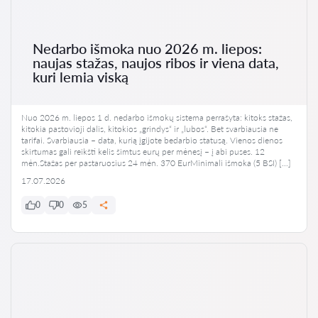
Nedarbo išmoka nuo 2026 m. liepos:
naujas stažas, naujos ribos ir viena data,
kuri lemia viską
Nuo 2026 m. liepos 1 d. nedarbo išmokų sistema perrašyta: kitoks stažas,
kitokia pastovioji dalis, kitokios „grindys“ ir „lubos“. Bet svarbiausia ne
tarifai. Svarbiausia – data, kurią įgijote bedarbio statusą. Vienos dienos
skirtumas gali reikšti kelis šimtus eurų per mėnesį – į abi puses. 12
mėn.Stažas per pastaruosius 24 mėn. 370 EurMinimali išmoka (5 BSI) […]
17.07.2026
0
0
5