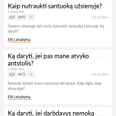
Kaip nutraukti santuoką užsienyje?
1 atsakymas
0
49
15.12.2024
Gyvenu užsienyje, bet noriu nutraukti santuoką Lietuvoje. Ką
daryti?
Eiti į atsakymą
Ką daryti, jei pas mane atvyko
antstolis?
1 atsakymas
0
72
15.12.2024
Antstolis lankėsi mano namuose dėl skolos. Kaip elgtis šioje
situacijoje?
Eiti į atsakymą
Ką daryti, jei darbdavys nemoka