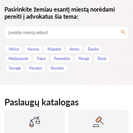
Pasirinkite žemiau esantį miestą norėdami
pereiti į advokatus šia tema:
Vilnius
Kaunas
Klaipėda
Alytus
Šiauliai
Marijampolė
Trakai
Panevėžys
Plungė
Šilutė
Tauragė
Pasvalys
Skuodas
Paslaugų katalogas