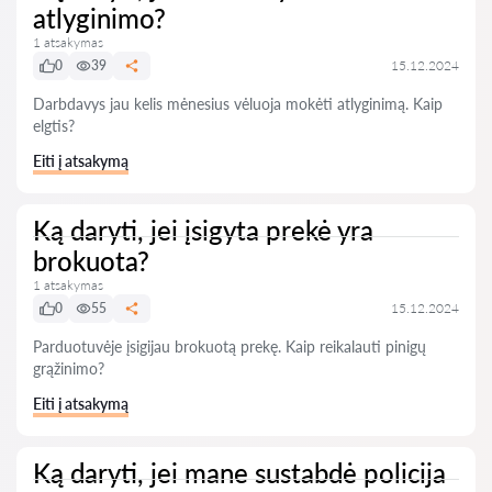
atlyginimo?
1 atsakymas
0
39
15.12.2024
Darbdavys jau kelis mėnesius vėluoja mokėti atlyginimą. Kaip
elgtis?
Eiti į atsakymą
Ką daryti, jei įsigyta prekė yra
brokuota?
1 atsakymas
0
55
15.12.2024
Parduotuvėje įsigijau brokuotą prekę. Kaip reikalauti pinigų
grąžinimo?
Eiti į atsakymą
Ką daryti, jei mane sustabdė policija