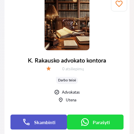
K. Rakausko advokato kontora
Atsiliepimų:
0 atsiliepimų
Įvertinimas:
Darbo teisė
Advokatas
Utena
Skambinti
Parašyti