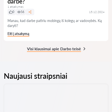
darbe?
1 atsakymas
0
56
15.12.2024
Manau, kad darbe patiriu mobingą iš kolegų ar vadovybės. Ką
daryti?
Eiti į atsakymą
Visi klausimai apie Darbo teisė
Naujausi straipsniai