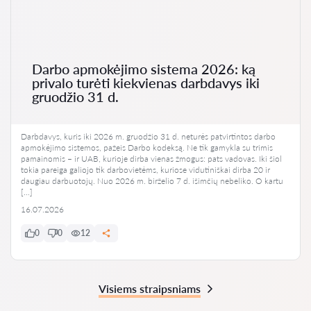
Darbo apmokėjimo sistema 2026: ką
privalo turėti kiekvienas darbdavys iki
gruodžio 31 d.
Darbdavys, kuris iki 2026 m. gruodžio 31 d. neturės patvirtintos darbo
apmokėjimo sistemos, pažeis Darbo kodeksą. Ne tik gamykla su trimis
pamainomis – ir UAB, kurioje dirba vienas žmogus: pats vadovas. Iki šiol
tokia pareiga galiojo tik darbovietėms, kuriose vidutiniškai dirba 20 ir
daugiau darbuotojų. Nuo 2026 m. birželio 7 d. išimčių nebeliko. O kartu
[…]
16.07.2026
0
0
12
Visiems straipsniams