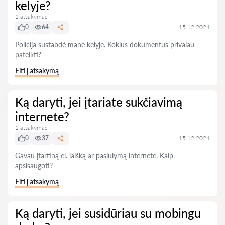
kelyje?
1 atsakymas
0
64
15.12.2024
Policija sustabdė mane kelyje. Kokius dokumentus privalau
pateikti?
Eiti į atsakymą
Ką daryti, jei įtariate sukčiavimą
internete?
1 atsakymas
0
37
15.12.2024
Gavau įtartiną el. laišką ar pasiūlymą internete. Kaip
apsisaugoti?
Eiti į atsakymą
Ką daryti, jei susidūriau su mobingu