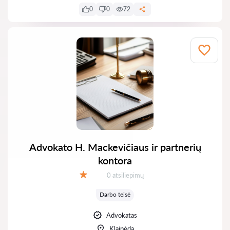
0
0
72
Advokato H. Mackevičiaus ir partnerių
kontora
Atsiliepimų:
0 atsiliepimų
Įvertinimas:
Darbo teisė
Advokatas
Klaipėda