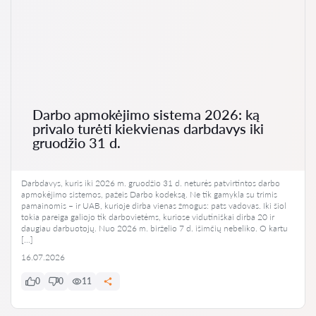
Darbo apmokėjimo sistema 2026: ką
privalo turėti kiekvienas darbdavys iki
gruodžio 31 d.
Darbdavys, kuris iki 2026 m. gruodžio 31 d. neturės patvirtintos darbo
apmokėjimo sistemos, pažeis Darbo kodeksą. Ne tik gamykla su trimis
pamainomis – ir UAB, kurioje dirba vienas žmogus: pats vadovas. Iki šiol
tokia pareiga galiojo tik darbovietėms, kuriose vidutiniškai dirba 20 ir
daugiau darbuotojų. Nuo 2026 m. birželio 7 d. išimčių nebeliko. O kartu
[…]
16.07.2026
0
0
11