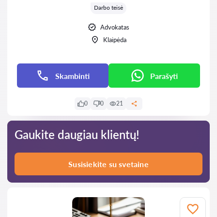
Darbo teisė
Advokatas
Klaipėda
Skambinti
Parašyti
0
0
21
Gaukite daugiau klientų!
Susisiekite su svetaine