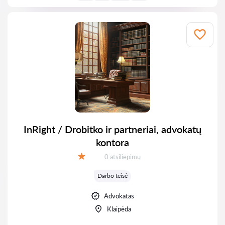
InRight / Drobitko ir partneriai, advokatų
kontora
Atsiliepimų:
0 atsiliepimų
Įvertinimas:
Darbo teisė
Advokatas
Klaipėda