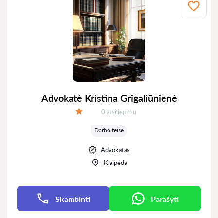
Advokatė Kristina Grigaliūnienė
Atsiliepimų:
0 atsiliepimų
Įvertinimas:
Darbo teisė
Advokatas
Klaipėda
Skambinti
Parašyti