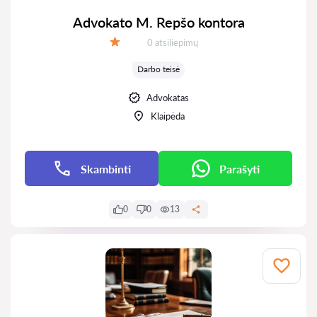
Advokato M. Repšo kontora
Atsiliepimų:
0 atsiliepimų
Įvertinimas:
Darbo teisė
Advokatas
Klaipėda
Skambinti
Parašyti
0
0
13