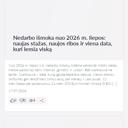
Nedarbo išmoka nuo 2026 m. liepos:
naujas stažas, naujos ribos ir viena data,
kuri lemia viską
Nuo 2026 m. liepos 1 d. nedarbo išmokų sistema perrašyta: kitoks stažas,
kitokia pastovioji dalis, kitokios „grindys“ ir „lubos“. Bet svarbiausia ne
tarifai. Svarbiausia – data, kurią įgijote bedarbio statusą. Vienos dienos
skirtumas gali reikšti kelis šimtus eurų per mėnesį – į abi puses. 12
mėn.Stažas per pastaruosius 24 mėn. 370 EurMinimali išmoka (5 BSI) […]
17.07.2026
0
0
4