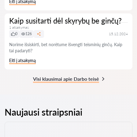
Eiti į atsakymą
Kaip susitarti dėl skyrybų be ginčų?
1 atsakymas
0
126
15.12.2024
Norime išsiskirti, bet norėtume išvengti teisminių ginčų. Kaip
tai padaryti?
Eiti į atsakymą
Visi klausimai apie Darbo teisė
Naujausi straipsniai