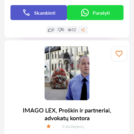
Skambinti
Parašyti
0
0
12
IMAGO LEX, Proškin ir partneriai,
advokatų kontora
Atsiliepimų:
0 atsiliepimų
Įvertinimas: