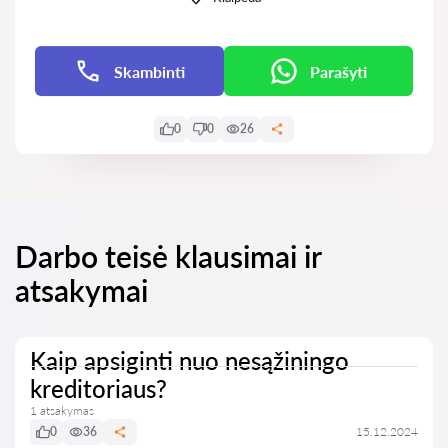
Skambinti
Parašyti
0
0
26
Darbo teisė klausimai ir
atsakymai
Kaip apsiginti nuo nesąžiningo
kreditoriaus?
1 atsakymas
0
36
15.12.2024