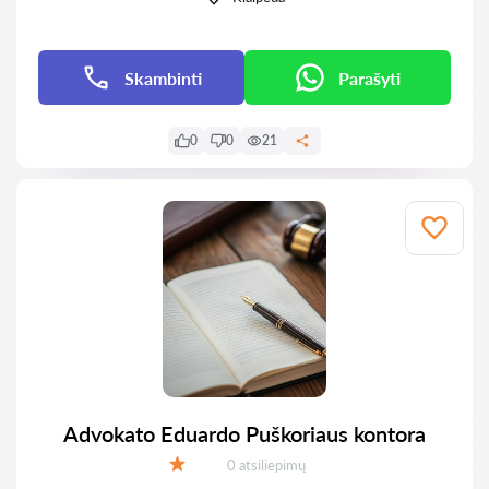
Skambinti
Parašyti
0
0
21
Advokato Eduardo Puškoriaus kontora
Atsiliepimų:
0 atsiliepimų
Įvertinimas: