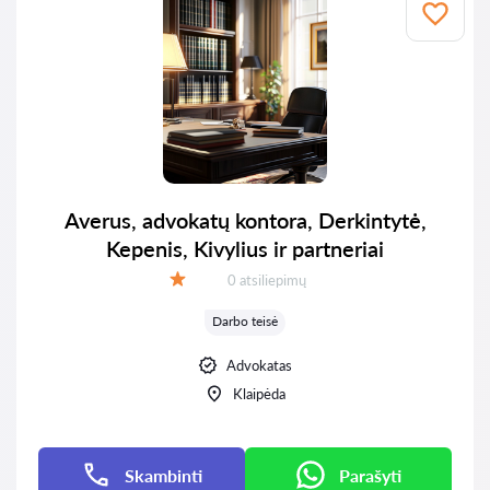
Averus, advokatų kontora, Derkintytė,
Kepenis, Kivylius ir partneriai
Atsiliepimų:
0 atsiliepimų
Įvertinimas:
Darbo teisė
Advokatas
Klaipėda
Skambinti
Parašyti