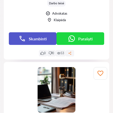
Darbo teisė
Advokatas
Klaipėda
Skambinti
Parašyti
0
0
53