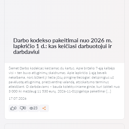
Darbo kodekso pakeitimai nuo 2026 m.
lapkričio 1 d.: kas keičiasi darbuotojui ir
darbdaviui
Šiemet Darbo kodeksas keičiamas du kartus. Apie birželio 7-ąją kalbėjo
visi – ten buvo atlyginimų skaidrumas. Apie lapkričio 1-ąją beveik
nekalbama, nors būtent ji liečia jūsų piniginę tiesiogiai: delspinigius už
pavėluotą atlyginimą, prieššventinę valandą, atsiskaitymo terminus
atleidžiant. O darbdaviams – bauda kolektyviniame ginče, kuri šokteli nuo
3 000 iki maždaug 11 530 eurų. 2026-11-01Įsigalioja pakeitimai […]
17.07.2026
0
0
23