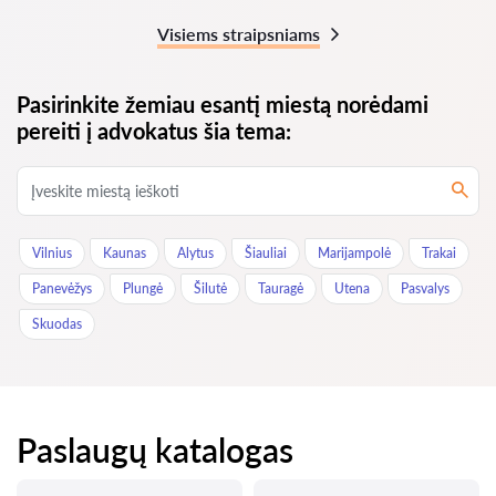
Visiems straipsniams
Pasirinkite žemiau esantį miestą norėdami
pereiti į advokatus šia tema:
Vilnius
Kaunas
Alytus
Šiauliai
Marijampolė
Trakai
Panevėžys
Plungė
Šilutė
Tauragė
Utena
Pasvalys
Skuodas
Paslaugų katalogas