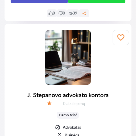
0
0
39
J. Stepanovo advokato kontora
Atsiliepimų:
0 atsiliepimų
Įvertinimas:
Darbo teisė
Advokatas
Klaipėda