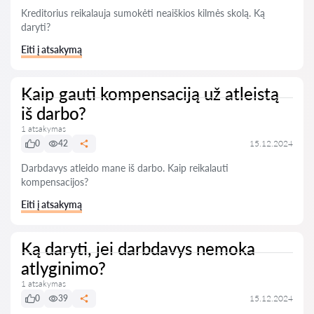
Kreditorius reikalauja sumokėti neaiškios kilmės skolą. Ką
daryti?
Eiti į atsakymą
Kaip gauti kompensaciją už atleistą
iš darbo?
1 atsakymas
0
42
15.12.2024
Darbdavys atleido mane iš darbo. Kaip reikalauti
kompensacijos?
Eiti į atsakymą
Ką daryti, jei darbdavys nemoka
atlyginimo?
1 atsakymas
0
39
15.12.2024