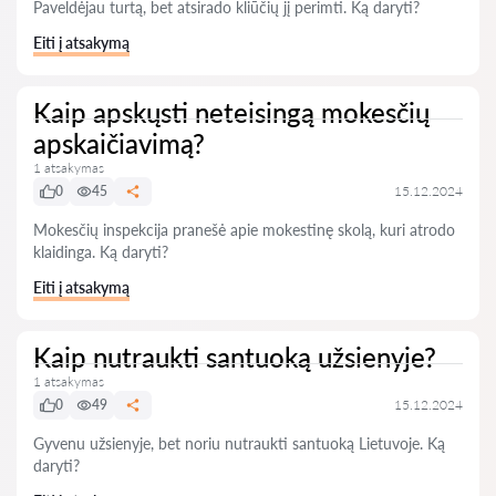
Paveldėjau turtą, bet atsirado kliūčių jį perimti. Ką daryti?
Eiti į atsakymą
Kaip apskųsti neteisingą mokesčių
apskaičiavimą?
1 atsakymas
0
45
15.12.2024
Mokesčių inspekcija pranešė apie mokestinę skolą, kuri atrodo
klaidinga. Ką daryti?
Eiti į atsakymą
Kaip nutraukti santuoką užsienyje?
1 atsakymas
0
49
15.12.2024
Gyvenu užsienyje, bet noriu nutraukti santuoką Lietuvoje. Ką
daryti?