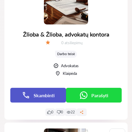
Žlioba & Žlioba, advokatų kontora
Atsiliepimų:
0 atsiliepimų
Įvertinimas:
Darbo teisė
Advokatas
Klaipėda
Skambinti
Parašyti
0
0
22