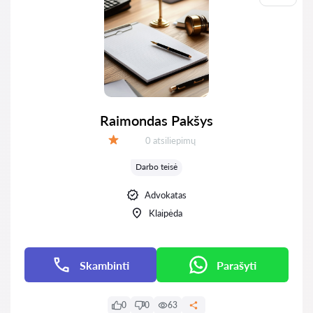
Raimondas Pakšys
Atsiliepimų:
0 atsiliepimų
Įvertinimas:
Darbo teisė
Advokatas
Klaipėda
Skambinti
Parašyti
0
0
63