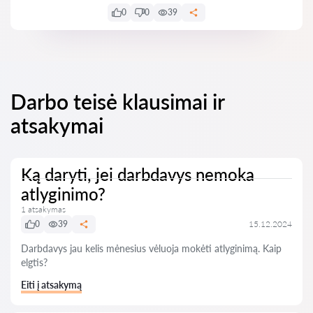
0
0
39
Darbo teisė klausimai ir
atsakymai
Ką daryti, jei darbdavys nemoka
atlyginimo?
1 atsakymas
0
39
15.12.2024
Darbdavys jau kelis mėnesius vėluoja mokėti atlyginimą. Kaip
elgtis?
Eiti į atsakymą