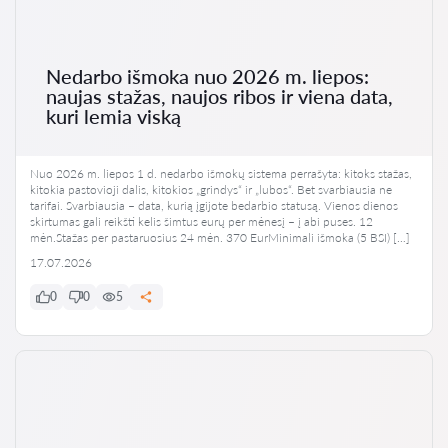
Nedarbo išmoka nuo 2026 m. liepos:
naujas stažas, naujos ribos ir viena data,
kuri lemia viską
Nuo 2026 m. liepos 1 d. nedarbo išmokų sistema perrašyta: kitoks stažas,
kitokia pastovioji dalis, kitokios „grindys“ ir „lubos“. Bet svarbiausia ne
tarifai. Svarbiausia – data, kurią įgijote bedarbio statusą. Vienos dienos
skirtumas gali reikšti kelis šimtus eurų per mėnesį – į abi puses. 12
mėn.Stažas per pastaruosius 24 mėn. 370 EurMinimali išmoka (5 BSI) […]
17.07.2026
0
0
5