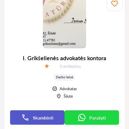
I. Grikšelienės advokatės kontora
Atsiliepimų:
0 atsiliepimų
Įvertinimas:
Darbo teisė
Advokatas
Šilutė
Skambinti
Parašyti