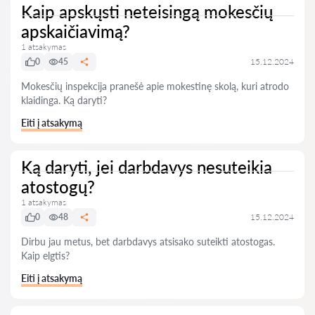
Kaip apskųsti neteisingą mokesčių
apskaičiavimą?
1 atsakymas
0
45
15.12.2024
Mokesčių inspekcija pranešė apie mokestinę skolą, kuri atrodo
klaidinga. Ką daryti?
Eiti į atsakymą
Ką daryti, jei darbdavys nesuteikia
atostogų?
1 atsakymas
0
48
15.12.2024
Dirbu jau metus, bet darbdavys atsisako suteikti atostogas.
Kaip elgtis?
Eiti į atsakymą