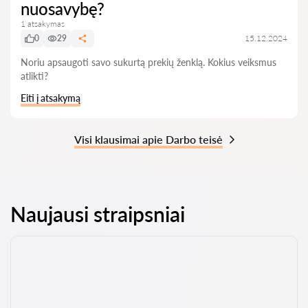
nuosavybę?
1 atsakymas
0
29
15.12.2024
Noriu apsaugoti savo sukurtą prekių ženklą. Kokius veiksmus
atlikti?
Eiti į atsakymą
Visi klausimai apie Darbo teisė
Naujausi straipsniai