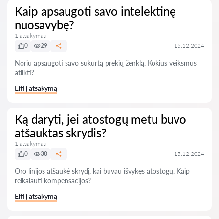
Kaip apsaugoti savo intelektinę
nuosavybę?
1 atsakymas
0
29
15.12.2024
Noriu apsaugoti savo sukurtą prekių ženklą. Kokius veiksmus
atlikti?
Eiti į atsakymą
Ką daryti, jei atostogų metu buvo
atšauktas skrydis?
1 atsakymas
0
38
15.12.2024
Oro linijos atšaukė skrydį, kai buvau išvykęs atostogų. Kaip
reikalauti kompensacijos?
Eiti į atsakymą