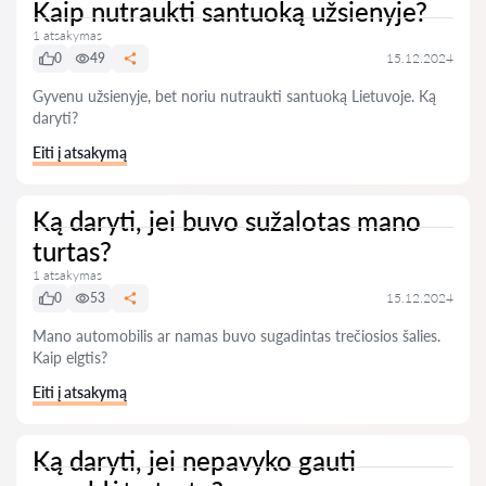
Kaip nutraukti santuoką užsienyje?
1 atsakymas
0
49
15.12.2024
Gyvenu užsienyje, bet noriu nutraukti santuoką Lietuvoje. Ką
daryti?
Eiti į atsakymą
Ką daryti, jei buvo sužalotas mano
turtas?
1 atsakymas
0
53
15.12.2024
Mano automobilis ar namas buvo sugadintas trečiosios šalies.
Kaip elgtis?
Eiti į atsakymą
Ką daryti, jei nepavyko gauti