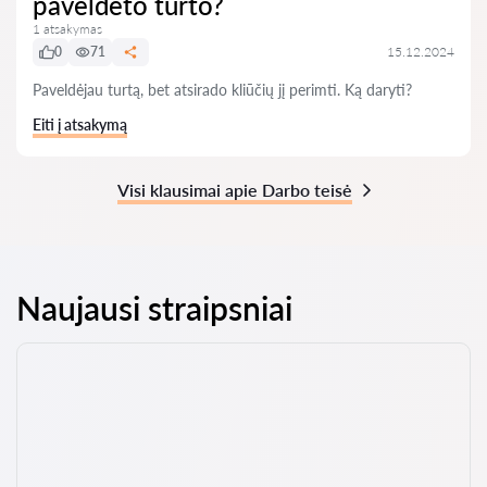
paveldėto turto?
1 atsakymas
0
71
15.12.2024
Paveldėjau turtą, bet atsirado kliūčių jį perimti. Ką daryti?
Eiti į atsakymą
Visi klausimai apie Darbo teisė
Naujausi straipsniai