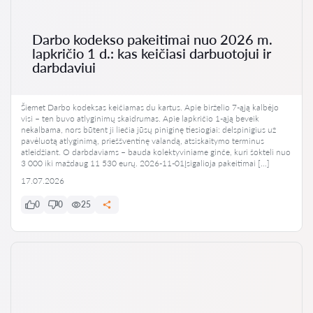
Darbo kodekso pakeitimai nuo 2026 m.
lapkričio 1 d.: kas keičiasi darbuotojui ir
darbdaviui
Šiemet Darbo kodeksas keičiamas du kartus. Apie birželio 7-ąją kalbėjo
visi – ten buvo atlyginimų skaidrumas. Apie lapkričio 1-ąją beveik
nekalbama, nors būtent ji liečia jūsų piniginę tiesiogiai: delspinigius už
pavėluotą atlyginimą, prieššventinę valandą, atsiskaitymo terminus
atleidžiant. O darbdaviams – bauda kolektyviniame ginče, kuri šokteli nuo
3 000 iki maždaug 11 530 eurų. 2026-11-01Įsigalioja pakeitimai […]
17.07.2026
0
0
25