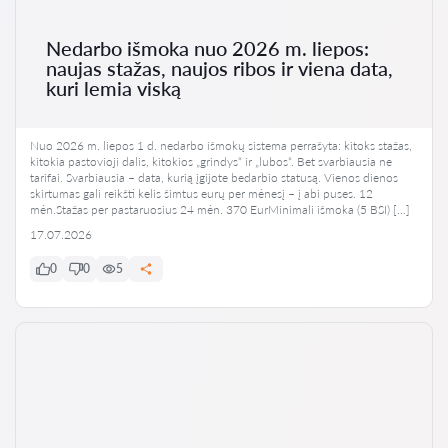
Nedarbo išmoka nuo 2026 m. liepos:
naujas stažas, naujos ribos ir viena data,
kuri lemia viską
Nuo 2026 m. liepos 1 d. nedarbo išmokų sistema perrašyta: kitoks stažas,
kitokia pastovioji dalis, kitokios „grindys“ ir „lubos“. Bet svarbiausia ne
tarifai. Svarbiausia – data, kurią įgijote bedarbio statusą. Vienos dienos
skirtumas gali reikšti kelis šimtus eurų per mėnesį – į abi puses. 12
mėn.Stažas per pastaruosius 24 mėn. 370 EurMinimali išmoka (5 BSI) […]
17.07.2026
0
0
5