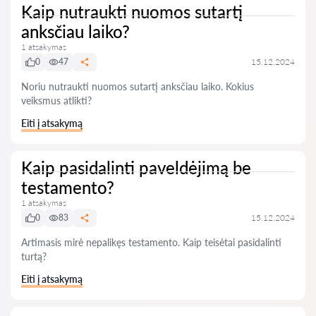
Kaip nutraukti nuomos sutartį
anksčiau laiko?
1 atsakymas
0
47
15.12.2024
Noriu nutraukti nuomos sutartį anksčiau laiko. Kokius
veiksmus atlikti?
Eiti į atsakymą
Kaip pasidalinti paveldėjimą be
testamento?
1 atsakymas
0
83
15.12.2024
Artimasis mirė nepalikęs testamento. Kaip teisėtai pasidalinti
turtą?
Eiti į atsakymą