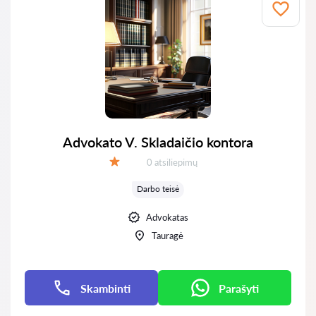
Advokato V. Skladaičio kontora
Atsiliepimų:
0 atsiliepimų
Įvertinimas:
Darbo teisė
Advokatas
Tauragė
Skambinti
Parašyti