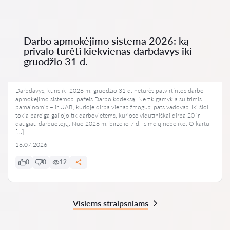
Darbo apmokėjimo sistema 2026: ką
privalo turėti kiekvienas darbdavys iki
gruodžio 31 d.
Darbdavys, kuris iki 2026 m. gruodžio 31 d. neturės patvirtintos darbo
apmokėjimo sistemos, pažeis Darbo kodeksą. Ne tik gamykla su trimis
pamainomis – ir UAB, kurioje dirba vienas žmogus: pats vadovas. Iki šiol
tokia pareiga galiojo tik darbovietėms, kuriose vidutiniškai dirba 20 ir
daugiau darbuotojų. Nuo 2026 m. birželio 7 d. išimčių nebeliko. O kartu
[…]
16.07.2026
0
0
12
Visiems straipsniams