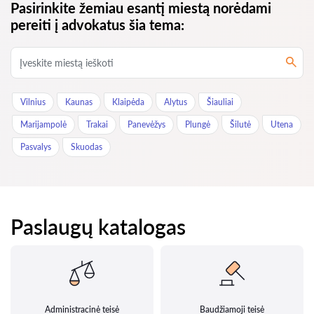
Pasirinkite žemiau esantį miestą norėdami
pereiti į advokatus šia tema:
Vilnius
Kaunas
Klaipėda
Alytus
Šiauliai
Marijampolė
Trakai
Panevėžys
Plungė
Šilutė
Utena
Pasvalys
Skuodas
Paslaugų katalogas
Administracinė teisė
Baudžiamoji teisė