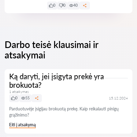
0
0
40
Darbo teisė klausimai ir
atsakymai
Ką daryti, jei įsigyta prekė yra
brokuota?
1 atsakymas
0
55
15.12.2024
Parduotuvėje įsigijau brokuotą prekę. Kaip reikalauti pinigų
grąžinimo?
Eiti į atsakymą