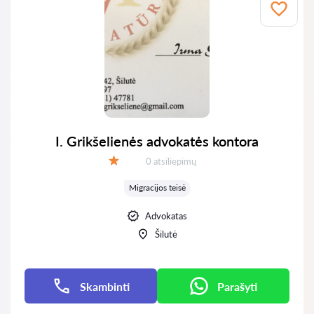
I. Grikšelienės advokatės kontora
Atsiliepimų:
0 atsiliepimų
Įvertinimas:
Migracijos teisė
Advokatas
Šilutė
Skambinti
Parašyti