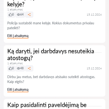
kelyje?
1 atsakymas
0
64
15.12.2024
Policija sustabdė mane kelyje. Kokius dokumentus privalau
pateikti?
Eiti į atsakymą
Ką daryti, jei darbdavys nesuteikia
atostogų?
1 atsakymas
0
48
15.12.2024
Dirbu jau metus, bet darbdavys atsisako suteikti atostogas.
Kaip elgtis?
Eiti į atsakymą
Kaip pasidalinti paveldėjimą be