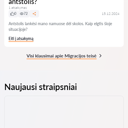
antstolis?
1 atsakymas
0
72
15.12.2024
Antstolis lankėsi mano namuose dėl skolos. Kaip elgtis šioje
situacijoje?
Eiti į atsakymą
Visi klausimai apie Migracijos teisė
Naujausi straipsniai