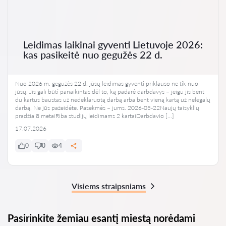
Leidimas laikinai gyventi Lietuvoje 2026:
kas pasikeitė nuo gegužės 22 d.
Nuo 2026 m. gegužės 22 d. jūsų leidimas gyventi priklauso ne tik nuo
jūsų. Jis gali būti panaikintas dėl to, ką padarė darbdavys – jeigu jis bent
du kartus baustas už nedeklaruotą darbą arba bent vieną kartą už nelegalų
darbą. Ne jūs pažeidėte. Pasekmės – jums. 2026-05-22Naujų taisyklių
pradžia 8 metaiRiba studijų leidimams 2 kartaiDarbdavio […]
17.07.2026
0
0
4
Visiems straipsniams
Pasirinkite žemiau esantį miestą norėdami