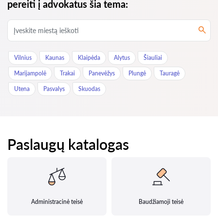
pereiti į advokatus šia tema:
Vilnius
Kaunas
Klaipėda
Alytus
Šiauliai
Marijampolė
Trakai
Panevėžys
Plungė
Tauragė
Utena
Pasvalys
Skuodas
Paslaugų katalogas
Administracinė teisė
Baudžiamoji teisė