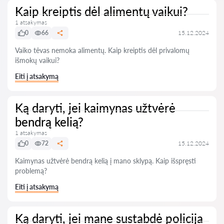
Kaip kreiptis dėl alimentų vaikui?
1 atsakymas
0
66
15.12.2024
Vaiko tėvas nemoka alimentų. Kaip kreiptis dėl privalomų
išmokų vaikui?
Eiti į atsakymą
Ką daryti, jei kaimynas užtvėrė
bendrą kelią?
1 atsakymas
0
72
15.12.2024
Kaimynas užtvėrė bendrą kelią į mano sklypą. Kaip išspręsti
problemą?
Eiti į atsakymą
Ką daryti, jei mane sustabdė policija