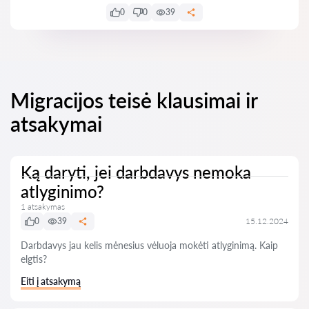
0
0
39
Migracijos teisė klausimai ir
atsakymai
Ką daryti, jei darbdavys nemoka
atlyginimo?
1 atsakymas
0
39
15.12.2024
Darbdavys jau kelis mėnesius vėluoja mokėti atlyginimą. Kaip
elgtis?
Eiti į atsakymą