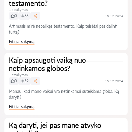
testamento?
1 atsakymas
0
83
15.12.2024
Artimasis mirė nepalikęs testamento. Kaip teisėtai pasidalinti
turtą?
Eiti į atsakymą
Kaip apsaugoti vaiką nuo
netinkamos globos?
1 atsakymas
0
59
15.12.2024
Manau, kad mano vaikui yra netinkamai suteikiama globa. Ką
daryti?
Eiti į atsakymą
Ką daryti, jei pas mane atvyko