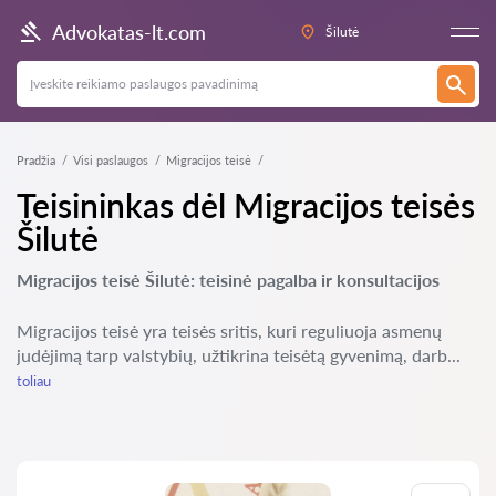
Advokatas-lt.com
Šilutė
Pradžia
Visi paslaugos
Migracijos teisė
Teisininkas dėl Migracijos teisės
Šilutė
Migracijos teisė Šilutė: teisinė pagalba ir konsultacijos
Migracijos teisė yra teisės sritis, kuri reguliuoja asmenų
judėjimą tarp valstybių, užtikrina teisėtą gyvenimą, darb...
toliau