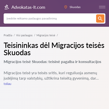
Advokatas-lt.com
Skuodas
Pradžia
Visi paslaugos
Migracijos teisė
Teisininkas dėl Migracijos teisės
Skuodas
Migracijos teisė Skuodas: teisinė pagalba ir konsultacijos
Migracijos teisė yra teisės sritis, kuri reguliuoja asmenų
judėjimą tarp valstybių, užtikrina teisėtą gyvenimą, dar...
toliau