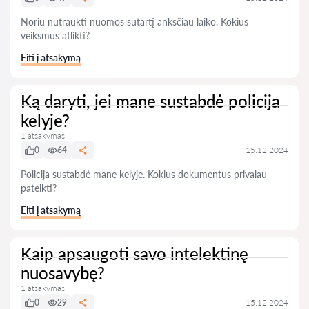
Noriu nutraukti nuomos sutartį anksčiau laiko. Kokius
veiksmus atlikti?
Eiti į atsakymą
Ką daryti, jei mane sustabdė policija
kelyje?
1 atsakymas
0
64
15.12.2024
Policija sustabdė mane kelyje. Kokius dokumentus privalau
pateikti?
Eiti į atsakymą
Kaip apsaugoti savo intelektinę
nuosavybę?
1 atsakymas
0
29
15.12.2024