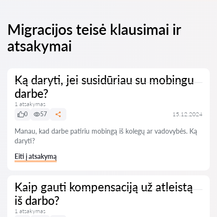
Migracijos teisė klausimai ir
atsakymai
Ką daryti, jei susidūriau su mobingu
darbe?
1 atsakymas
0
57
15.12.2024
Manau, kad darbe patiriu mobingą iš kolegų ar vadovybės. Ką
daryti?
Eiti į atsakymą
Kaip gauti kompensaciją už atleistą
iš darbo?
1 atsakymas