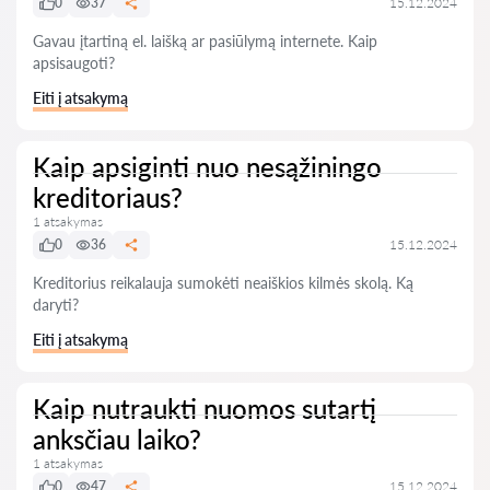
0
37
15.12.2024
Gavau įtartiną el. laišką ar pasiūlymą internete. Kaip
apsisaugoti?
Eiti į atsakymą
Kaip apsiginti nuo nesąžiningo
kreditoriaus?
1 atsakymas
0
36
15.12.2024
Kreditorius reikalauja sumokėti neaiškios kilmės skolą. Ką
daryti?
Eiti į atsakymą
Kaip nutraukti nuomos sutartį
anksčiau laiko?
1 atsakymas
0
47
15.12.2024