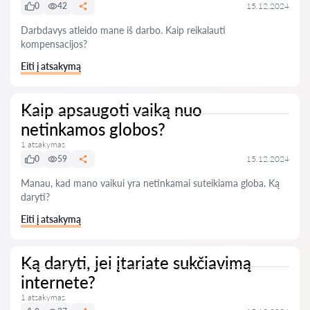
0
42
15.12.2024
Darbdavys atleido mane iš darbo. Kaip reikalauti
kompensacijos?
Eiti į atsakymą
Kaip apsaugoti vaiką nuo
netinkamos globos?
1 atsakymas
0
59
15.12.2024
Manau, kad mano vaikui yra netinkamai suteikiama globa. Ką
daryti?
Eiti į atsakymą
Ką daryti, jei įtariate sukčiavimą
internete?
1 atsakymas