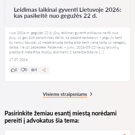
Leidimas laikinai gyventi Lietuvoje 2026:
kas pasikeitė nuo gegužės 22 d.
Nuo 2026 m. gegužės 22 d. jūsų leidimas gyventi priklauso ne tik nuo
jūsų. Jis gali būti panaikintas dėl to, ką padarė darbdavys – jeigu jis bent
du kartus baustas už nedeklaruotą darbą arba bent vieną kartą už nelegalų
darbą. Ne jūs pažeidėte. Pasekmės – jums. 2026-05-22Naujų taisyklių
pradžia 8 metaiRiba studijų leidimams 2 kartaiDarbdavio […]
17.07.2026
0
0
4
Visiems straipsniams
Pasirinkite žemiau esantį miestą norėdami
pereiti į advokatus šia tema: