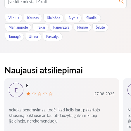
Vilnius
Kaunas
Klaipėda
Alytus
Šiauliai
Marijampolė
Trakai
Panevėžys
Plungė
Šilutė
Tauragė
Utena
Pasvalys
Naujausi atsiliepimai
E
E
27.08.2025
nekoks bendravimas, todėl, kad kelis kart pakartojo
N
klausimą paklausė ar tau atidaužytą galva ir kitaip
pa
įžeidinėjo, nerekomenduoju
s
b