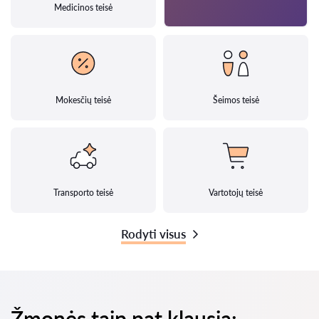
Medicinos teisė
Mokesčių teisė
Šeimos teisė
Transporto teisė
Vartotojų teisė
Rodyti visus
Žmonės taip pat klausia: