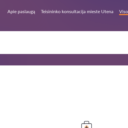
Apie paslaugą
Teisininko konsultacija mieste Utena
Viso