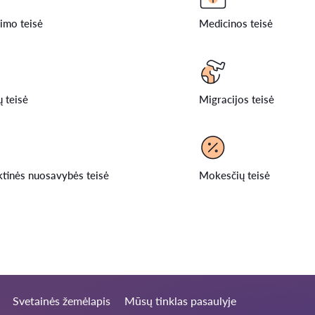
imo teisė
Medicinos teisė
 teisė
Migracijos teisė
ktinės nuosavybės teisė
Mokesčių teisė
Svetainės žemėlapis
Mūsų tinklas pasaulyje