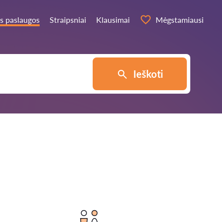
s paslaugos
Straipsniai
Klausimai
Mėgstamiausi
Ieškoti