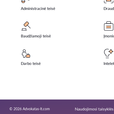
Administracinė teisė
Draud
Baudžiamoji teisė
Įmonių
Darbo teisė
Intele
Naudojimosi taisyklės
© 2026 Advokatas-lt.com