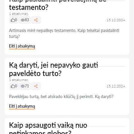
testamento?
1 atsakymas
0
83
15.12.2024
Artimasis mirė nepalikęs testamento. Kaip teisėtai pasidalinti
turtą?
Eiti į atsakymą
Ką daryti, jei nepavyko gauti
paveldėto turto?
1 atsakymas
0
71
15.12.2024
Paveldėjau turtą, bet atsirado kliūčių jį perimti. Ką daryti?
Eiti į atsakymą
Kaip apsaugoti vaiką nuo
netinkamos globos?