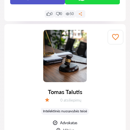
0
0
50
Tomas Talutis
Atsiliepimų:
0 atsiliepimų
Įvertinimas:
Intelektinės nuosavybės teisė
Advokatas