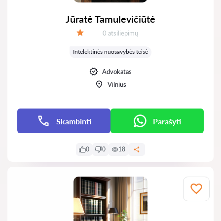
Jūratė Tamulevičiūtė
Atsiliepimų:
0 atsiliepimų
Įvertinimas:
Intelektinės nuosavybės teisė
Advokatas
Vilnius
Skambinti
Parašyti
0
0
18