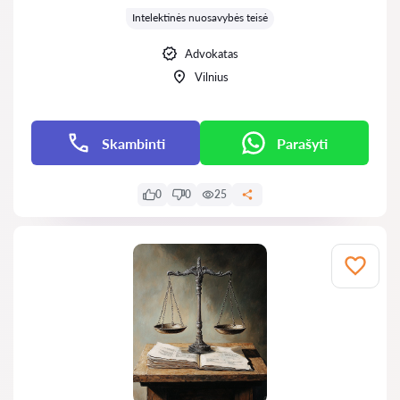
Intelektinės nuosavybės teisė
Advokatas
Vilnius
Skambinti
Parašyti
0
0
25