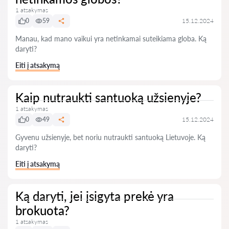
1 atsakymas
0
59
15.12.2024
Manau, kad mano vaikui yra netinkamai suteikiama globa. Ką
daryti?
Eiti į atsakymą
Kaip nutraukti santuoką užsienyje?
1 atsakymas
0
49
15.12.2024
Gyvenu užsienyje, bet noriu nutraukti santuoką Lietuvoje. Ką
daryti?
Eiti į atsakymą
Ką daryti, jei įsigyta prekė yra
brokuota?
1 atsakymas