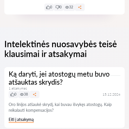
0
0
32
Intelektinės nuosavybės teisė
klausimai ir atsakymai
Ką daryti, jei atostogų metu buvo
atšauktas skrydis?
1 atsakymas
0
38
15.12.2024
Oro linijos atšaukė skrydį, kai buvau išvykęs atostogų. Kaip
reikalauti kompensacijos?
Eiti į atsakymą