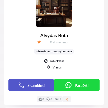
Alvydas Buta
Atsiliepimų:
0 atsiliepimų
Įvertinimas:
Intelektinės nuosavybės teisė
Advokatas
Vilnius
Skambinti
Parašyti
0
0
14