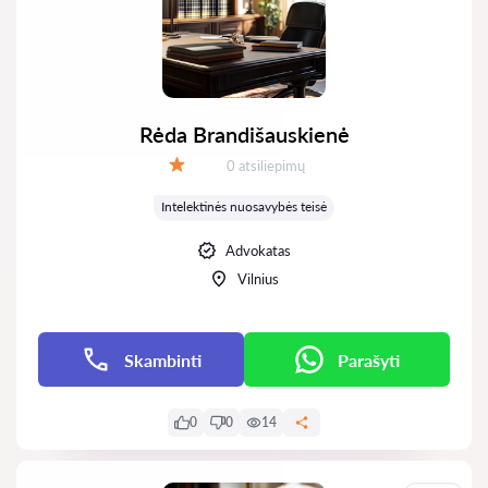
Rėda Brandišauskienė
Atsiliepimų:
0 atsiliepimų
Įvertinimas:
Intelektinės nuosavybės teisė
Advokatas
Vilnius
Skambinti
Parašyti
0
0
14