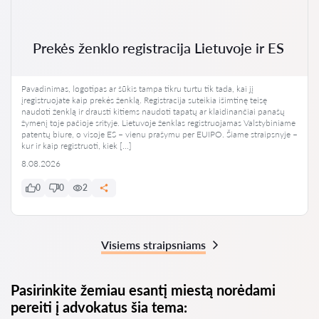
Prekės ženklo registracija Lietuvoje ir ES
Pavadinimas, logotipas ar šūkis tampa tikru turtu tik tada, kai jį
įregistruojate kaip prekės ženklą. Registracija suteikia išimtinę teisę
naudoti ženklą ir drausti kitiems naudoti tapatų ar klaidinančiai panašų
žymenį toje pačioje srityje. Lietuvoje ženklas registruojamas Valstybiniame
patentų biure, o visoje ES – vienu prašymu per EUIPO. Šiame straipsnyje –
kur ir kaip registruoti, kiek […]
8.08.2026
0
0
2
Visiems straipsniams
Pasirinkite žemiau esantį miestą norėdami
pereiti į advokatus šia tema: