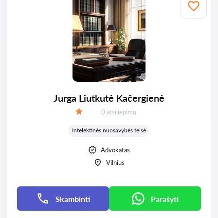
Jurga Liutkutė Kačergienė
Atsiliepimų:
0 atsiliepimų
Įvertinimas:
Intelektinės nuosavybės teisė
Advokatas
Vilnius
Skambinti
Parašyti