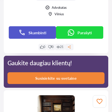
Advokatas
Vilnius
Skambinti
Parašyti
0
0
21
Gaukite daugiau klientų!
Susisiekite su svetaine