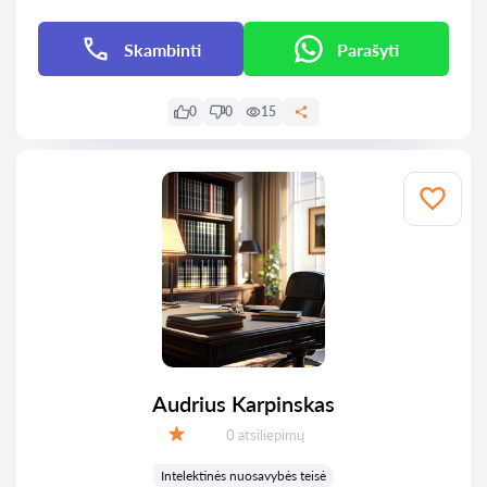
Skambinti
Parašyti
0
0
15
Audrius Karpinskas
Atsiliepimų:
0 atsiliepimų
Įvertinimas:
Intelektinės nuosavybės teisė