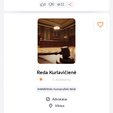
0
0
12
Reda Kurlavičienė
Atsiliepimų:
0 atsiliepimų
Įvertinimas:
Intelektinės nuosavybės teisė
Advokatas
Vilnius