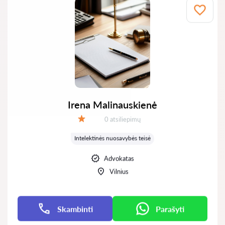
Irena Malinauskienė
Atsiliepimų:
0 atsiliepimų
Įvertinimas:
Intelektinės nuosavybės teisė
Advokatas
Vilnius
Skambinti
Parašyti