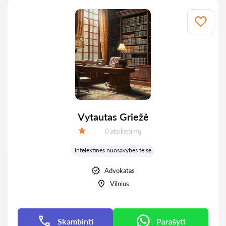
Vytautas Griežė
Atsiliepimų:
0 atsiliepimų
Įvertinimas:
Intelektinės nuosavybės teisė
Advokatas
Vilnius
Skambinti
Parašyti