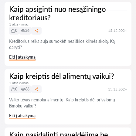
Kaip apsiginti nuo nesąžiningo
kreditoriaus?
1 atsakymas
0
36
15.12.2024
Kreditorius reikalauja sumokėti neaiškios kilmės skolą. Ką
daryti?
Eiti į atsakymą
Kaip kreiptis dėl alimentų vaikui?
1 atsakymas
0
66
15.12.2024
Vaiko tėvas nemoka alimentų. Kaip kreiptis dėl privalomų
išmokų vaikui?
Eiti į atsakymą
Kaip pasidalinti paveldėjimą be