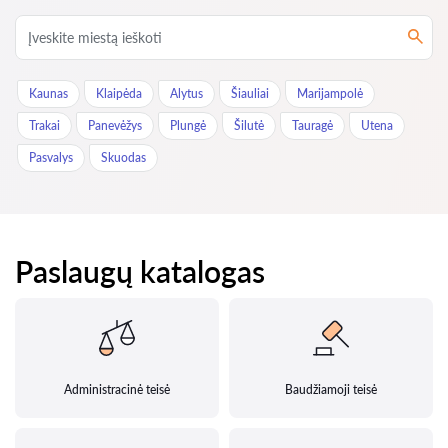
Kaunas
Klaipėda
Alytus
Šiauliai
Marijampolė
Trakai
Panevėžys
Plungė
Šilutė
Tauragė
Utena
Pasvalys
Skuodas
Paslaugų katalogas
Administracinė teisė
Baudžiamoji teisė