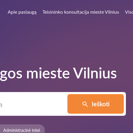
Apie paslaugą
Teisininko konsultacija mieste Vilnius
Vis
ugos mieste
Vilnius
Ieškoti
Administracinė teisė