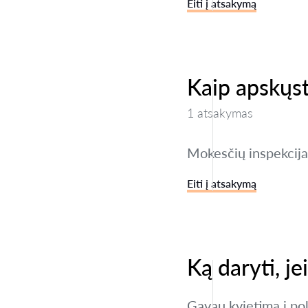
Eiti į atsakymą
Kaip apskųst
1 atsakymas
Mokesčių inspekcija 
Eiti į atsakymą
Ką daryti, je
Gavau kvietimą į poli