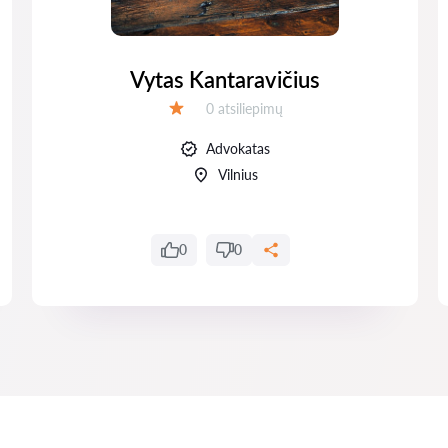
Vytas Kantaravičius
Atsiliepimų:
0 atsiliepimų
Įvertinimas:
Advokatas
Vilnius
0
0