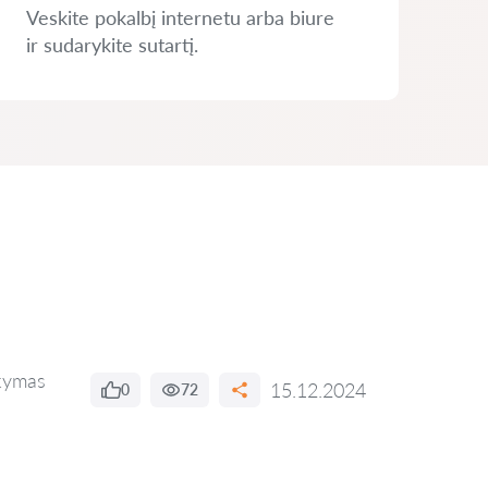
Veskite pokalbį internetu arba biure
ir sudarykite sutartį.
kymas
15.12.2024
0
72