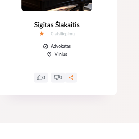
Sigitas Šlakaitis
Atsiliepimų:
0 atsiliepimų
Įvertinimas:
Advokatas
Vilnius
0
0