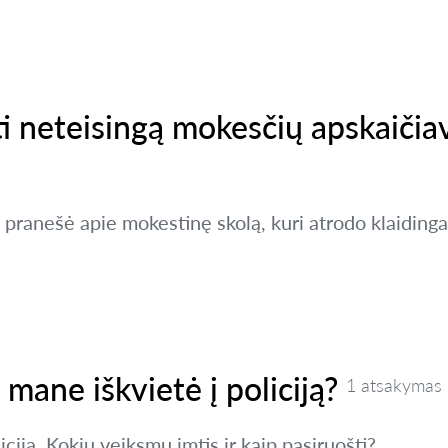
i neteisingą mokesčių apskaičia
pranešė apie mokestinę skolą, kuri atrodo klaidinga
i mane iškvietė į policiją?
1 atsakymas
ciją. Kokių veiksmų imtis ir kaip pasiruošti?