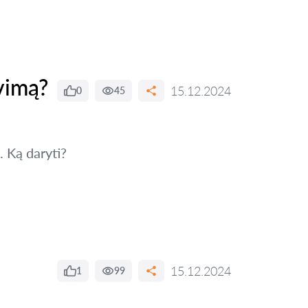
vimą?
15.12.2024
0
45
. Ką daryti?
15.12.2024
1
99