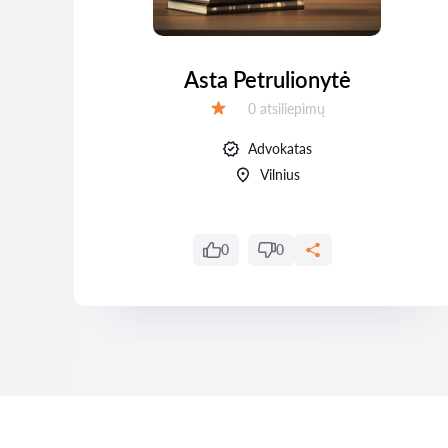
Asta Petrulionytė
Atsiliepimų:
0 atsiliepimų
Įvertinimas:
Advokatas
Vilnius
0
0