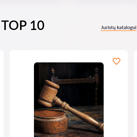
i TOP 10
Juristų katalogui