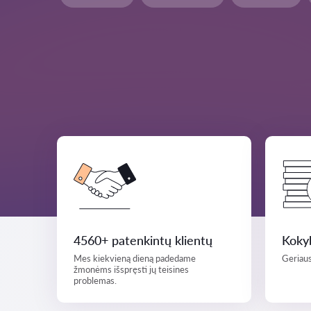
4560+ patenkintų klientų
Kokyb
Mes kiekvieną dieną padedame
Geriaus
žmonėms išspręsti jų teisines
problemas.