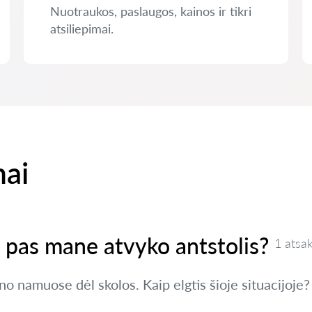
Nuotraukos, paslaugos, kainos ir tikri
atsiliepimai.
mai
ei pas mane atvyko antstolis?
1 atsa
no namuose dėl skolos. Kaip elgtis šioje situacijoje?