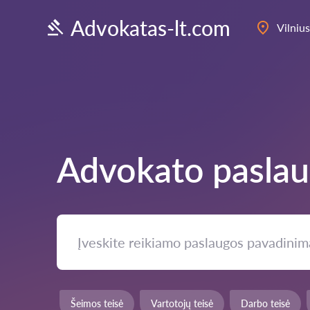
Advokatas-lt.com
Vilnius
Advokato pasla
Šeimos teisė
Vartotojų teisė
Darbo teisė