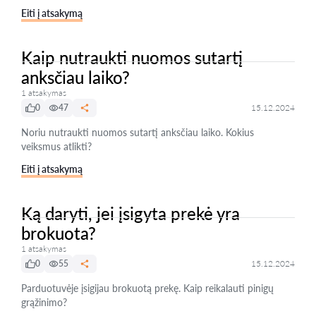
Eiti į atsakymą
Kaip nutraukti nuomos sutartį
anksčiau laiko?
1 atsakymas
0
47
15.12.2024
Noriu nutraukti nuomos sutartį anksčiau laiko. Kokius
veiksmus atlikti?
Eiti į atsakymą
Ką daryti, jei įsigyta prekė yra
brokuota?
1 atsakymas
0
55
15.12.2024
Parduotuvėje įsigijau brokuotą prekę. Kaip reikalauti pinigų
grąžinimo?