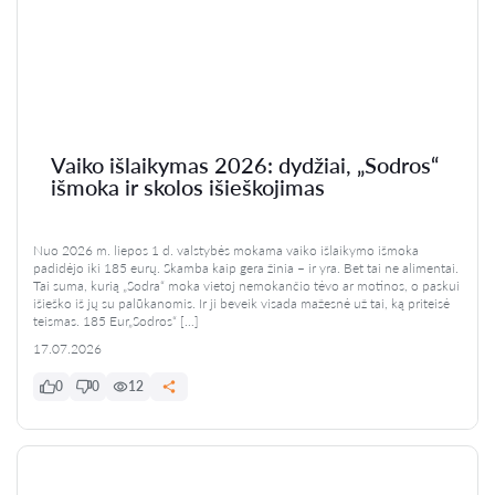
Vaiko išlaikymas 2026: dydžiai, „Sodros“
išmoka ir skolos išieškojimas
Nuo 2026 m. liepos 1 d. valstybės mokama vaiko išlaikymo išmoka
padidėjo iki 185 eurų. Skamba kaip gera žinia – ir yra. Bet tai ne alimentai.
Tai suma, kurią „Sodra“ moka vietoj nemokančio tėvo ar motinos, o paskui
išieško iš jų su palūkanomis. Ir ji beveik visada mažesnė už tai, ką priteisė
teismas. 185 Eur„Sodros“ […]
17.07.2026
0
0
12