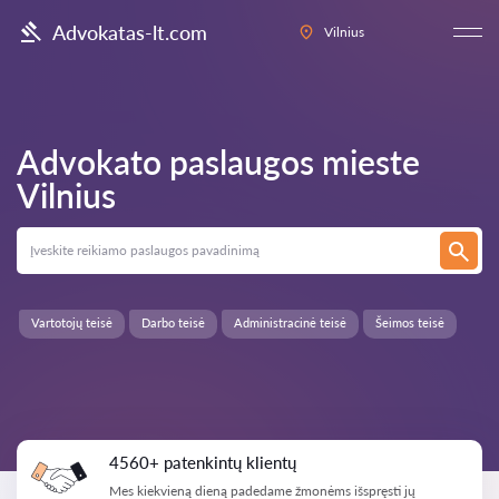
Advokatas-lt.com
Vilnius
Advokato paslaugos mieste
Vilnius
Vartotojų teisė
Darbo teisė
Administracinė teisė
Šeimos teisė
4560+ patenkintų klientų
Mes kiekvieną dieną padedame žmonėms išspręsti jų