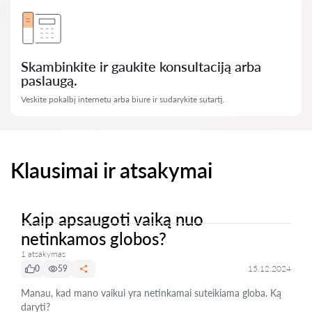
Skambinkite ir gaukite konsultaciją arba
paslaugą.
Veskite pokalbį internetu arba biure ir sudarykite sutartį.
Klausimai ir atsakymai
Kaip apsaugoti vaiką nuo
netinkamos globos?
1 atsakymas
0
59
15.12.2024
Manau, kad mano vaikui yra netinkamai suteikiama globa. Ką
daryti?