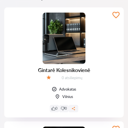
Gintarė Kolesnikovienė
Atsiliepimų:
0 atsiliepimų
Įvertinimas:
Advokatas
Vilnius
0
0