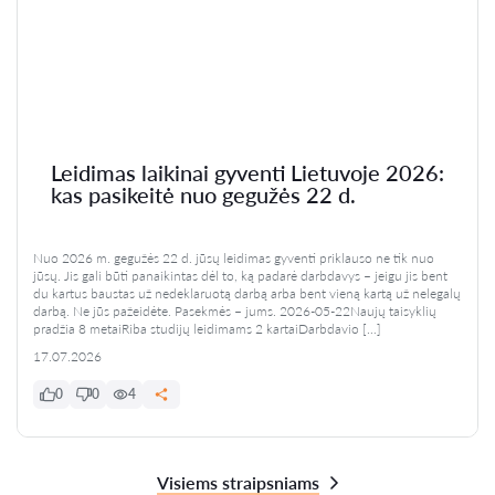
Leidimas laikinai gyventi Lietuvoje 2026:
kas pasikeitė nuo gegužės 22 d.
Nuo 2026 m. gegužės 22 d. jūsų leidimas gyventi priklauso ne tik nuo
jūsų. Jis gali būti panaikintas dėl to, ką padarė darbdavys – jeigu jis bent
du kartus baustas už nedeklaruotą darbą arba bent vieną kartą už nelegalų
darbą. Ne jūs pažeidėte. Pasekmės – jums. 2026-05-22Naujų taisyklių
pradžia 8 metaiRiba studijų leidimams 2 kartaiDarbdavio […]
17.07.2026
0
0
4
Visiems straipsniams