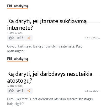
Eiti į atsakymą
Ką daryti, jei įtariate sukčiavimą
internete?
1 atsakymas
0
37
15.12.2024
Gavau įtartiną el. laišką ar pasiūlymą internete. Kaip
apsisaugoti?
Eiti į atsakymą
Ką daryti, jei darbdavys nesuteikia
atostogų?
1 atsakymas
0
48
15.12.2024
Dirbu jau metus, bet darbdavys atsisako suteikti atostogas.
Kaip elgtis?