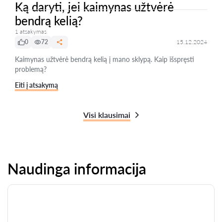
Ką daryti, jei kaimynas užtvėrė
bendrą kelią?
1 atsakymas
0
72
15.12.2024
Kaimynas užtvėrė bendrą kelią į mano sklypą. Kaip išspręsti
problemą?
Eiti į atsakymą
Visi klausimai
Naudinga informacija