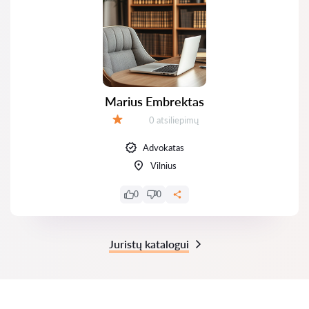
Marius Embrektas
Atsiliepimų:
0 atsiliepimų
Įvertinimas:
Advokatas
Vilnius
0
0
Juristų katalogui