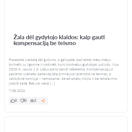
Žala dėl gydytojo klaidos: kaip gauti
kompensaciją be teismo
Praradote sveikatą dėl gydymo, o galvojate, kad reikės metų metus
bylinėtis su ligonine ir įrodinėti, kuris konkretus gydytojas suklydo. Nuo
2020 m. sausio 1 d. Lietuvoje to daryti nebereikia. Kompensaciją už
paciento sveikatai padarytą žalą pirmiausia sprendžia ne teismas, o
valstybinė komisija – nemokamai, be advokatų mūšio ir be reikalavimo
įrodyti kaltę. Bet yra viena […]
7.08.2026
0
0
2