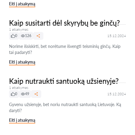
Eiti į atsakymą
Kaip susitarti dėl skyrybų be ginčų?
1 atsakymas
0
126
15.12.2024
Norime išsiskirti, bet norėtume išvengti teisminių ginčų. Kaip
tai padaryti?
Eiti į atsakymą
Kaip nutraukti santuoką užsienyje?
1 atsakymas
0
49
15.12.2024
Gyvenu užsienyje, bet noriu nutraukti santuoką Lietuvoje. Ką
daryti?
Eiti į atsakymą