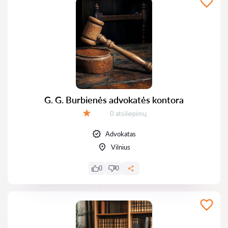
G. G. Burbienės advokatės kontora
Atsiliepimų:
0 atsiliepimų
Įvertinimas:
Advokatas
Vilnius
0
0