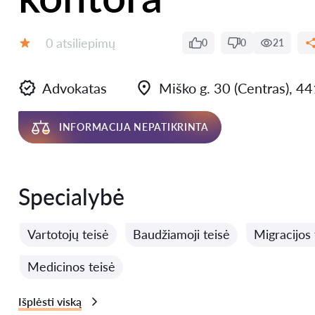
Atsiliepimų:
0 atsiliepimų
0
0
21
Įvertinimas:
Advokatas
Miško g. 30 (Centras), 
INFORMACIJA NEPATIKRINTA
Specialybė
Vartotojų teisė
Baudžiamoji teisė
Migracijos 
Medicinos teisė
Išplėsti viską