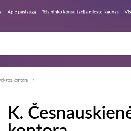
s
Apie paslaugą
Teisininko konsultacija mieste Kaunas
Vis
vokatės kontora
K. Česnauskien
kontora