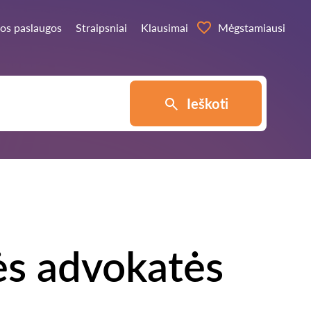
os paslaugos
Straipsniai
Klausimai
Mėgstamiausi
Ieškoti
ės advokatės