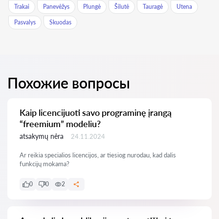
Trakai
Panevėžys
Plungė
Šilutė
Tauragė
Utena
Pasvalys
Skuodas
Похожие вопросы
Kaip licencijuoti savo programinę įrangą
“freemium” modeliu?
atsakymų nėra
24.11.2024
Ar reikia specialios licencijos, ar tiesiog nurodau, kad dalis
funkcijų mokama?
0
0
2