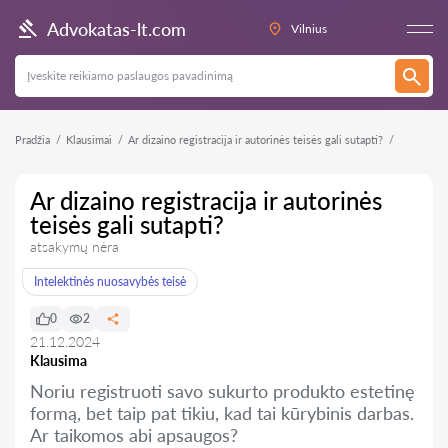
Advokatas-lt.com
Vilnius
Pradžia
Klausimai
Ar dizaino registracija ir autorinės teisės gali sutapti?
Ar dizaino registracija ir autorinės
teisės gali sutapti?
atsakymų nėra
Intelektinės nuosavybės teisė
0
2
21.12.2024
Klausima
Noriu registruoti savo sukurto produkto estetinę
formą, bet taip pat tikiu, kad tai kūrybinis darbas.
Ar taikomos abi apsaugos?