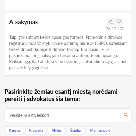
Atsakymas
23.12.2024
Taip, gali sutapti kelios apsaugos formos. Pramoninis dizainas
registruojamas Valstybiniame patentų biure ar ESIPO, suteikiant
teises drausti kopijuoti dizaino formą. Tuo pačiu, jei jis
pakankamai originalus, jam taikoma autorių teisių apsauga.
Reikšminga, kad abi teisės turi skirtingas atsiradimo sąlygas, bet
gali veikti lygiagrečiai.
Pasirinkite žemiau esantį miestą norėdami
pereiti į advokatus šia tema:
Kaunas
Klaipėda
Alytus
Šiauliai
Marijampolė