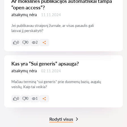
Ar mokslinės publikacijos automatiškai tampa
“open access”?
atsakymų nėra
11.11.2024
Jei publikavau straipsnį žurnale, ar visas pasaulis gali
laisvai jį perskaityti?
0
0
2
Kas yra “Sui generis” apsauga?
atsakymų nėra
02.11.2024
Mačiau terminą “sui generis” prie duomenų bazių, augalų
veislių. Kaip tai veikia?
0
0
1
Rodyti visus