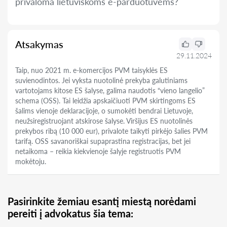
privaloma lietuviškoms e-parduotuvėms?
Atsakymas
29.11.2024
Taip, nuo 2021 m. e-komercijos PVM taisyklės ES
suvienodintos. Jei vyksta nuotolinė prekyba galutiniams
vartotojams kitose ES šalyse, galima naudotis “vieno langelio”
schema (OSS). Tai leidžia apskaičiuoti PVM skirtingoms ES
šalims vienoje deklaracijoje, o sumokėti bendrai Lietuvoje,
neužsiregistruojant atskirose šalyse. Viršijus ES nuotolinės
prekybos ribą (10 000 eur), privalote taikyti pirkėjo šalies PVM
tarifą. OSS savanoriškai supaprastina registracijas, bet jei
netaikoma – reikia kiekvienoje šalyje registruotis PVM
mokėtoju.
Pasirinkite žemiau esantį miestą norėdami
pereiti į advokatus šia tema: