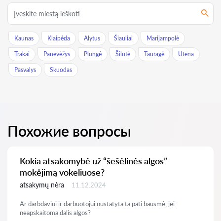
Kaunas
Klaipėda
Alytus
Šiauliai
Marijampolė
Trakai
Panevėžys
Plungė
Šilutė
Tauragė
Utena
Pasvalys
Skuodas
Похожие вопросы
Kokia atsakomybė už “šešėlinės algos”
mokėjimą vokeliuose?
atsakymų nėra
11.12.2024
Ar darbdaviui ir darbuotojui nustatyta ta pati bausmė, jei
neapskaitoma dalis algos?