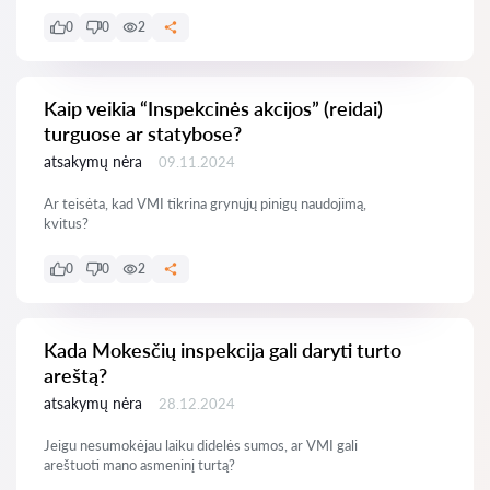
0
0
2
Kaip veikia “Inspekcinės akcijos” (reidai)
turguose ar statybose?
atsakymų nėra
09.11.2024
Ar teisėta, kad VMI tikrina grynųjų pinigų naudojimą,
kvitus?
0
0
2
Kada Mokesčių inspekcija gali daryti turto
areštą?
atsakymų nėra
28.12.2024
Jeigu nesumokėjau laiku didelės sumos, ar VMI gali
areštuoti mano asmeninį turtą?