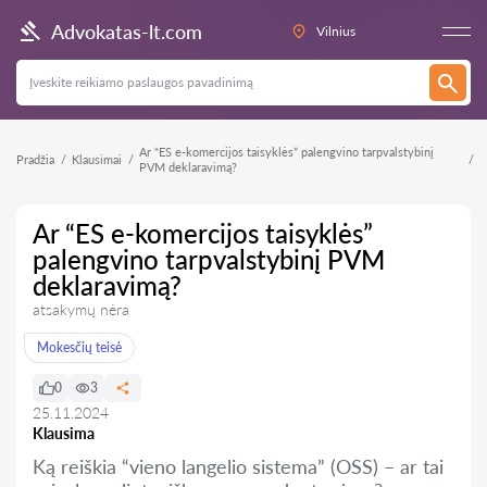
Advokatas-lt.com
Vilnius
Ar “ES e-komercijos taisyklės” palengvino tarpvalstybinį
Pradžia
Klausimai
PVM deklaravimą?
Ar “ES e-komercijos taisyklės”
palengvino tarpvalstybinį PVM
deklaravimą?
atsakymų nėra
Mokesčių teisė
0
3
25.11.2024
Klausima
Ką reiškia “vieno langelio sistema” (OSS) – ar tai