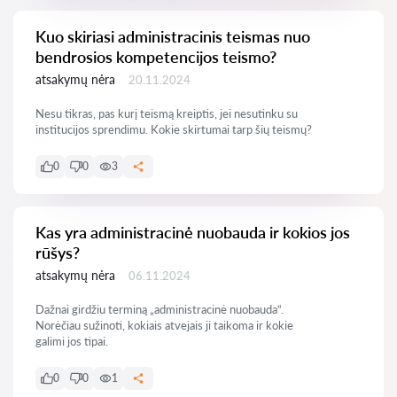
Kuo skiriasi administracinis teismas nuo
bendrosios kompetencijos teismo?
atsakymų nėra
20.11.2024
Nesu tikras, pas kurį teismą kreiptis, jei nesutinku su
institucijos sprendimu. Kokie skirtumai tarp šių teismų?
0
0
3
Kas yra administracinė nuobauda ir kokios jos
rūšys?
atsakymų nėra
06.11.2024
Dažnai girdžiu terminą „administracinė nuobauda“.
Norėčiau sužinoti, kokiais atvejais ji taikoma ir kokie
galimi jos tipai.
0
0
1