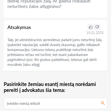
didelę reputacijos žalą. Ar galima reikalauti
neturtinės žalos atlyginimo?
Atsakymas
15.01.2025
Taip, jei administracinis sprendimas padarė jums neturtinę žalą
(pakenkė reputacijai, sukėlė dvasinį skausmą), galite reikalauti
kompensacijos. Lietuvos teismų praktikoje neturtinė žala
priteisiama rečiau nei turtinė, bet esant pakankamam
pagrindimui (pvz. itin grubus pažeidimas), teismas gali skirti
moralinės žalos atlygį.
Pasirinkite žemiau esantį miestą norėdami
pereiti į advokatus šia tema: