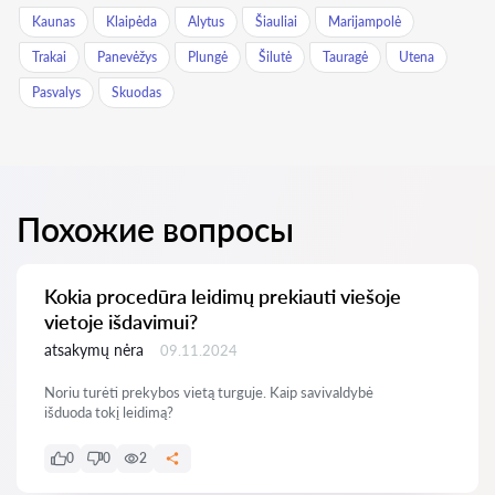
Kaunas
Klaipėda
Alytus
Šiauliai
Marijampolė
Trakai
Panevėžys
Plungė
Šilutė
Tauragė
Utena
Pasvalys
Skuodas
Похожие вопросы
Kokia procedūra leidimų prekiauti viešoje
vietoje išdavimui?
atsakymų nėra
09.11.2024
Noriu turėti prekybos vietą turguje. Kaip savivaldybė
išduoda tokį leidimą?
0
0
2