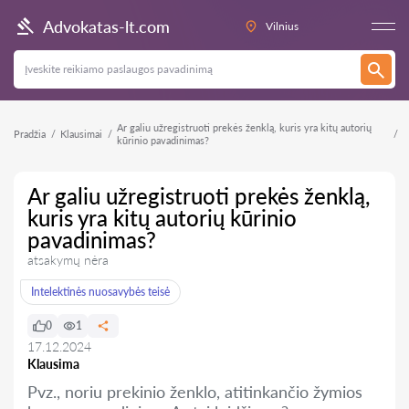
Advokatas-lt.com
Vilnius
Ar galiu užregistruoti prekės ženklą, kuris yra kitų autorių
Pradžia
Klausimai
kūrinio pavadinimas?
Ar galiu užregistruoti prekės ženklą,
kuris yra kitų autorių kūrinio
pavadinimas?
atsakymų nėra
Intelektinės nuosavybės teisė
0
1
17.12.2024
Klausima
Pvz., noriu prekinio ženklo, atitinkančio žymios