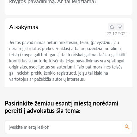
knygos pavadinimą. Ar tai leidžiama?
Atsakymas
22.12.2024
Jei tas pavadinimas neturi ankstesnių teisių (pavyzdžiui, jau
nėra registruotas prekės ženklas) arba nepažeidžia moralinių
teisių (knyga gali būti garsi), tai teoriškai galima. Tačiau gali kilti
konfliktas su autorių teisėmis, jeigu pavadinimas yra ypatingai
originalus, asocijuotas su autoriumi. Taip pat moralinės teisės
gali neleisti prekių ženklo registruoti, jeigu tai klaidina
vartotojus ar pažeidžia autorių interesus.
Pasirinkite žemiau esantį miestą norėdami
pereiti į advokatus šia tema: