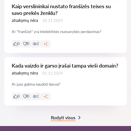
Kaip verslininkai nustato franšizės teises su
savo prekės ženklu?
atsakymų nėra
20.11.2024
Ar “franšizė” yra intelektinės nuosavybės perdavimas?
0
0
2
Kada vaizdo ir garso įrašai tampa vieši domain?
atsakymų nėra
01.12.2024
Ar juos galima naudoti laisvai?
0
0
1
Rodyti visus