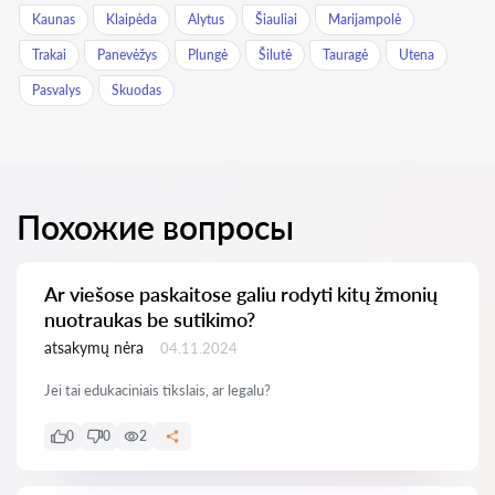
Kaunas
Klaipėda
Alytus
Šiauliai
Marijampolė
Trakai
Panevėžys
Plungė
Šilutė
Tauragė
Utena
Pasvalys
Skuodas
Похожие вопросы
Ar viešose paskaitose galiu rodyti kitų žmonių
nuotraukas be sutikimo?
atsakymų nėra
04.11.2024
Jei tai edukaciniais tikslais, ar legalu?
0
0
2