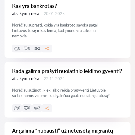
Kas yra bankrotas?
atsakymų nėra
20.01.2025
Norėčiau suprasti, kokia yra bankroto sąvoka pagal
Lietuvos teisę ir kas lemia, kad įmonė yra laikoma
nemokia.
0
0
2
Kada galima prašyti nuolatinio leidimo gyventi?
atsakymų nėra
22.11.2024
Norėčiau sužinoti, kiek laiko reikia pragyventi Lietuvoje
su laikinomis vizomis, kad galėčiau gauti nuolatinį statusą?
0
0
2
Ar galima “nubausti” už neteisėtą migrantų