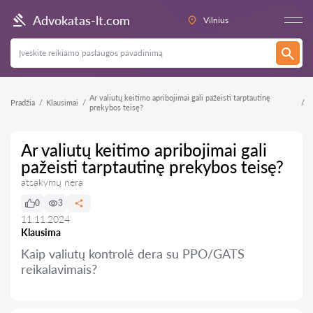
Advokatas-lt.com
Vilnius
Ar valiutų keitimo apribojimai gali pažeisti tarptautinę
Pradžia
Klausimai
prekybos teisę?
Ar valiutų keitimo apribojimai gali
pažeisti tarptautinę prekybos teisę?
atsakymų nėra
0
3
11.11.2024
Klausima
Kaip valiutų kontrolė dera su PPO/GATS
reikalavimais?