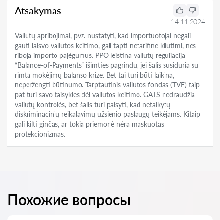
Atsakymas
14.11.2024
Valiutų apribojimai, pvz. nustatyti, kad importuotojai negali
gauti laisvo valiutos keitimo, gali tapti netarifine kliūtimi, nes
riboja importo pajėgumus. PPO leistina valiutų reguliacija
“Balance-of-Payments” išimties pagrindu, jei šalis susiduria su
rimta mokėjimų balanso krize. Bet tai turi būti laikina,
neperžengti būtinumo. Tarptautinis valiutos fondas (TVF) taip
pat turi savo taisykles dėl valiutos keitimo. GATS nedraudžia
valiutų kontrolės, bet šalis turi paisyti, kad netaikytų
diskriminacinių reikalavimų užsienio paslaugų teikėjams. Kitaip
gali kilti ginčas, ar tokia priemonė nėra maskuotas
protekcionizmas.
Похожие вопросы