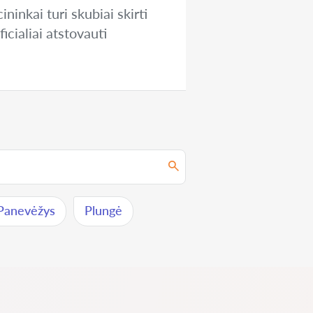
ninkai turi skubiai skirti
icialiai atstovauti
Panevėžys
Plungė