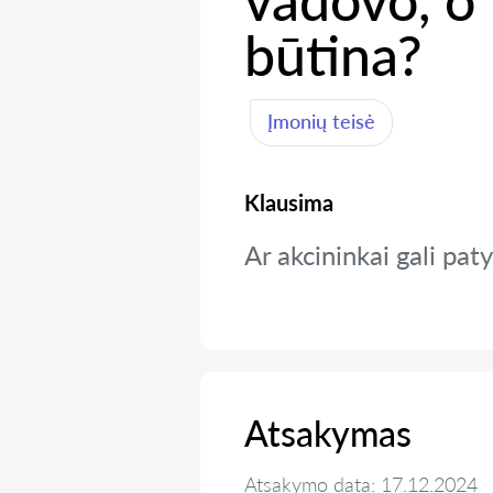
vadovo, o 
būtina?
Įmonių teisė
Klausima
Ar akcininkai gali pat
Atsakymas
Atsakymo data: 17.12.2024