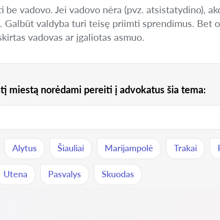
i be vadovo. Jei vadovo nėra (pvz. atsistatydino), akci
. Galbūt valdyba turi teisę priimti sprendimus. Bet of
skirtas vadovas ar įgaliotas asmuo.
tį miestą norėdami pereiti į advokatus šia tema:
Alytus
Šiauliai
Marijampolė
Trakai
Utena
Pasvalys
Skuodas