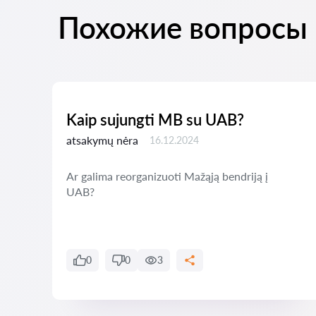
Похожие вопросы
amą
Kaip sujungti MB su UAB?
atsakymų nėra
16.12.2024
Ar galima reorganizuoti Mažąją bendriją į
UAB?
i
0
0
3