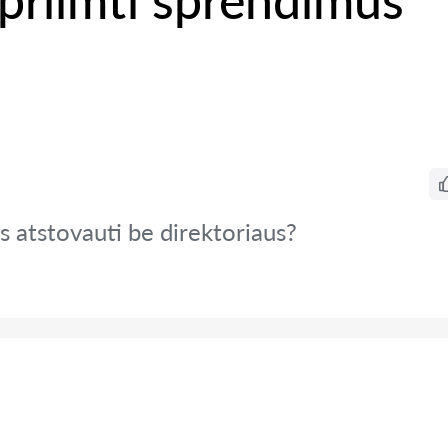
priimti sprendimus
ys atstovauti be direktoriaus?