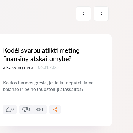
Kodėl svarbu atlikti metinę
Kas
finansinę atskaitomybę?
įm
atsakymų nėra
atsa
06.01.2025
Kokios baudos gresia, jei laiku nepateikiama
Ar g
balanso ir pelno (nuostolių) ataskaitos?
kitu
0
0
1