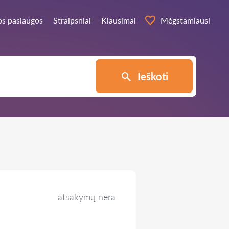
os paslaugos
Straipsniai
Klausimai
Mėgstamiausi
Ieškoti
atsakymų nėra