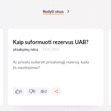
Rodyti visus
Kaip suformuoti rezervus UAB?
atsakymų nėra
23.01.2025
Ar privalu sudaryti privalomąjį rezervą, kada
jis naudojamas?
0
0
2