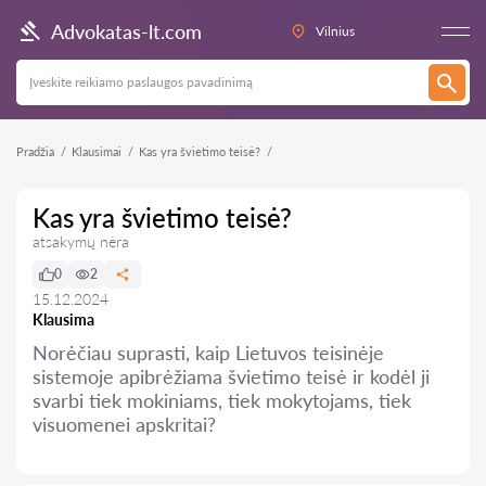
Advokatas-lt.com
Vilnius
Pradžia
Klausimai
Kas yra švietimo teisė?
Kas yra švietimo teisė?
atsakymų nėra
0
2
15.12.2024
Klausima
Norėčiau suprasti, kaip Lietuvos teisinėje
sistemoje apibrėžiama švietimo teisė ir kodėl ji
svarbi tiek mokiniams, tiek mokytojams, tiek
visuomenei apskritai?