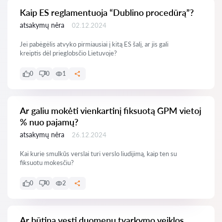
Kaip ES reglamentuoja “Dublino procedūrą”?
atsakymų nėra
02.12.2024
Jei pabėgėlis atvyko pirmiausiai į kitą ES šalį, ar jis gali
kreiptis dėl prieglobsčio Lietuvoje?
0
0
1
Ar galiu mokėti vienkartinį fiksuotą GPM vietoj
% nuo pajamų?
atsakymų nėra
26.12.2024
Kai kurie smulkūs verslai turi verslo liudijimą, kaip ten su
fiksuotu mokesčiu?
0
0
2
Ar būtina vesti duomenų tvarkymo veiklos