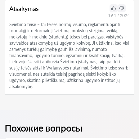
Atsakymas
19.12.2024
Švietimo teisė – tai teisės normų visuma, reglamentuojanti
formalųjį ir neformalųjį švietimą, mokyklų steigimą, veiklą,
mokytojų ir mokinių (studentų) teises bei pareigas, valstybės ir
savivaldos atsakomybę už ugdymo kokybę. Ji užtikrina, kad visi
asmenys turėtų galimybę gauti išsilavinimą, numato
finansavimo, ugdymo turinio, egzaminų ir kvalifikacijų tvarką.
Lietuvoje šią sritį apibrėžia Švietimo įstatymas, taip pat kiti
susiję teisės aktai ir Vyriausybės nutarimai. Švietimo teisė svarbi
visuomenei, nes suteikia teisinį pagrindą siekti kokybiško
ugdymo, skatina pilietiškumą, užtikrina ugdymo institucijų
atsakomybę.
Похожие вопросы