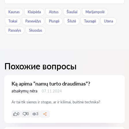
Kaunas
Klaipėda
Alytus
Šiauliai
Marijampolė
Trakai
Panevėžys
Plungė
Šilutė
Tauragė
Utena
Pasvalys
Skuodas
Похожие вопросы
Ką apima “namų turto draudimas”?
atsakymų nėra
07.11.2024
Ar tai tik sienos ir stogas, ar ir kilimai, buitinė technika?
0
0
3