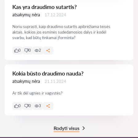
Kas yra draudimo sutartis?
atsakymų nėra
17.12.2024
Noriu suprasti, kaip draudimo sutartis apibrėžiama teisės
aktais, kokios jos esminės sudedamosios dalys ir kodėl
svarbu, kad būtų tinkamai įforminta?
0
0
2
Kokia būsto draudimo nauda?
atsakymų nėra
21.11.2024
Ar tik dėl ugnies ir vagystės?
0
0
3
Rodyti visus