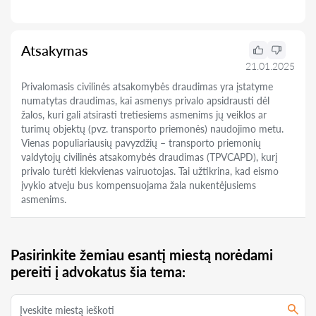
Atsakymas
21.01.2025
Privalomasis civilinės atsakomybės draudimas yra įstatyme
numatytas draudimas, kai asmenys privalo apsidrausti dėl
žalos, kuri gali atsirasti tretiesiems asmenims jų veiklos ar
turimų objektų (pvz. transporto priemonės) naudojimo metu.
Vienas populiariausių pavyzdžių – transporto priemonių
valdytojų civilinės atsakomybės draudimas (TPVCAPD), kurį
privalo turėti kiekvienas vairuotojas. Tai užtikrina, kad eismo
įvykio atveju bus kompensuojama žala nukentėjusiems
asmenims.
Pasirinkite žemiau esantį miestą norėdami
pereiti į advokatus šia tema: