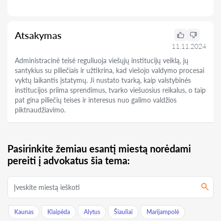
Atsakymas
11.11.2024
Administracinė teisė reguliuoja viešųjų institucijų veiklą, jų
santykius su piliečiais ir užtikrina, kad viešojo valdymo procesai
vyktų laikantis įstatymų. Ji nustato tvarką, kaip valstybinės
institucijos priima sprendimus, tvarko viešuosius reikalus, o taip
pat gina piliečių teises ir interesus nuo galimo valdžios
piktnaudžiavimo.
Pasirinkite žemiau esantį miestą norėdami
pereiti į advokatus šia tema:
Kaunas
Klaipėda
Alytus
Šiauliai
Marijampolė