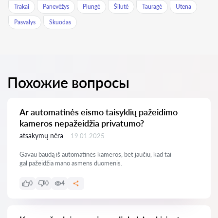
Trakai
Panevėžys
Plungė
Šilutė
Tauragė
Utena
Pasvalys
Skuodas
Похожие вопросы
Ar automatinės eismo taisyklių pažeidimo
kameros nepažeidžia privatumo?
atsakymų nėra
19.01.2025
Gavau baudą iš automatinės kameros, bet jaučiu, kad tai
gal pažeidžia mano asmens duomenis.
0
0
4