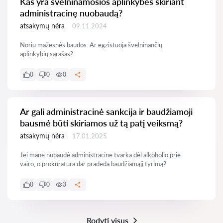
Kas yra švelninamosios aplinkybės skiriant
administracinę nuobaudą?
atsakymų nėra
09.11.2024
Noriu mažesnės baudos. Ar egzistuoja švelninančių
aplinkybių sąrašas?
0
0
0
Ar gali administracinė sankcija ir baudžiamoji
bausmė būti skiriamos už tą patį veiksmą?
atsakymų nėra
17.01.2025
Jei mane nubaudė administracine tvarka dėl alkoholio prie
vairo, o prokuratūra dar pradeda baudžiamąjį tyrimą?
0
0
3
Rodyti visus