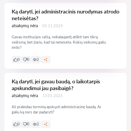
Ką daryti, jei administracinis nurodymas atrodo
neteisėtas?
atsakymų nėra
05.11.2024
Gavau institucijos raštą, reikalaujantį atlikti tam tikrą
veiksmą, bet įtariu, kad tai neteisėta. Kokių veiksmų galiu
imtis?
0
0
2
Ką daryti, jei gavau baudą, o laikotarpis
apskundimui jau pasibaigė?
atsakymų nėra
13.01.2025
Aš praleidau terminą apskųsti administracinę baudą. Ar
galiu ką nors dar padaryti?
0
0
2