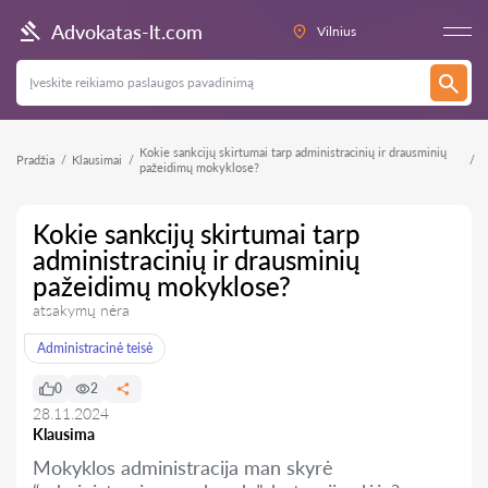
Advokatas-lt.com
Vilnius
Kokie sankcijų skirtumai tarp administracinių ir drausminių
Pradžia
Klausimai
pažeidimų mokyklose?
Kokie sankcijų skirtumai tarp
administracinių ir drausminių
pažeidimų mokyklose?
atsakymų nėra
Administracinė teisė
0
2
28.11.2024
Klausima
Mokyklos administracija man skyrė