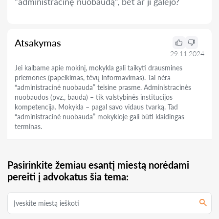
“administracinę nuobaudą”, bet ar ji galėjo?
Atsakymas
29.11.2024
Jei kalbame apie mokinį, mokykla gali taikyti drausmines
priemones (papeikimas, tėvų informavimas). Tai nėra
“administracinė nuobauda” teisine prasme. Administracinės
nuobaudos (pvz., bauda) – tik valstybinės institucijos
kompetencija. Mokykla – pagal savo vidaus tvarką. Tad
“administracinė nuobauda” mokykloje gali būti klaidingas
terminas.
Pasirinkite žemiau esantį miestą norėdami
pereiti į advokatus šia tema: