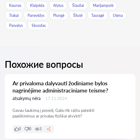
Kaunas
Klaipėda
Alytus
Šiauliai
Marijampolė
Trakai
Panevėžys
Plungė
Šilutė
Tauragė
Utena
Pasvalys
Skuodas
Похожие вопросы
Ar privaloma dalyvauti žodiniame bylos
nagrinėjime administraciniame teisme?
atsakymų nėra
17.11.2024
Gavau šaukimą į posėdį. Galiu tik raštu pateikti
paaiškinimus ar privalau fiziškai atvykti?
0
0
3