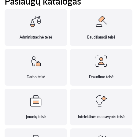
Paslaugų katalogas
Administracinė teisė
Baudžiamoji teisė
Darbo teisė
Draudimo teisė
Įmonių teisė
Intelektinės nuosavybės teisė