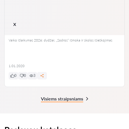
x
Vaiko išlaikymas 2026: dydžiai, „Sodros“ išmoka ir skolos išieškojimas
1.01.2020
0
0
3
Visiems straipsniams