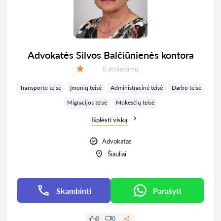
Advokatės Silvos Balčiūnienės kontora
Atsiliepimų:
0 atsiliepimų
Įvertinimas:
Transporto teisė
Įmonių teisė
Administracinė teisė
Darbo teisė
Migracijos teisė
Mokesčių teisė
Išplėsti viską
Advokatas
Šiauliai
Skambinti
Parašyti
0
0