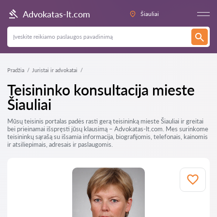
Advokatas-lt.com
Šiauliai
Pradžia
Juristai ir advokatai
Teisininko konsultacija mieste
Šiauliai
Mūsų teisinis portalas padės rasti gerą teisininką mieste Šiauliai ir greitai
bei prieinamai išspręsti jūsų klausimą – Advokatas-lt.com. Mes surinkome
teisininkų sąrašą su išsamia informacija, biografijomis, telefonais, kainomis
ir atsiliepimais, adresais ir paslaugomis.