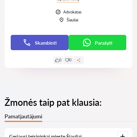
Advokatas
Šiauliai
Skambinti
Parašyti
0
0
Žmonės taip pat klausia:
Pamatjautājumi
Geriausi teisininkai mieste Šiauliai