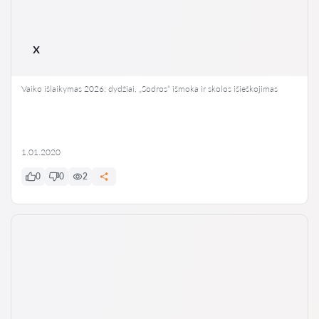
x
Vaiko išlaikymas 2026: dydžiai, „Sodros“ išmoka ir skolos išieškojimas
1.01.2020
0
0
2