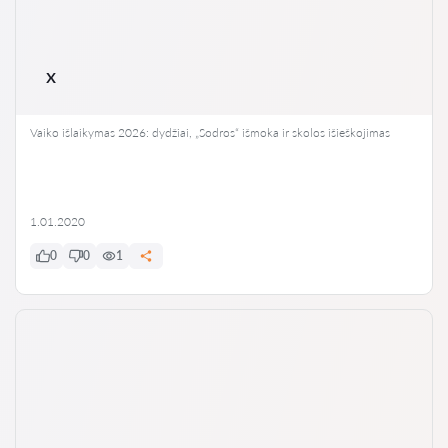
x
Vaiko išlaikymas 2026: dydžiai, „Sodros“ išmoka ir skolos išieškojimas
1.01.2020
0
0
1