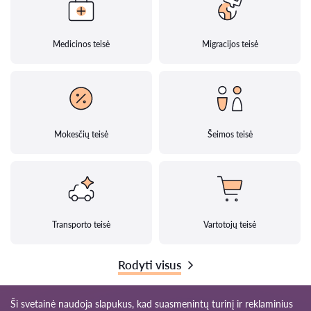
Medicinos teisė
Migracijos teisė
Mokesčių teisė
Šeimos teisė
Transporto teisė
Vartotojų teisė
Rodyti visus
Ši svetainė naudoja slapukus, kad suasmenintų turinį ir reklaminius