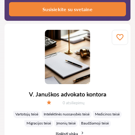
Susisiekite su svetaine
V. Januškos advokato kontora
Atsiliepimų:
0 atsiliepimų
Įvertinimas:
Vartotojų teisė
Intelektinės nuosavybės teisė
Medicinos teisė
Migracijos teisė
Įmonių teisė
Baudžiamoji teisė
Išplėsti viską