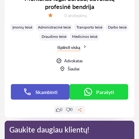
profesinė bendrija
Atsiliepimų:
0 atsiliepimų
Įvertinimas:
Įmonių teisė
Administracinė teisė
Transporto teisė
Darbo teisė
Draudimo teisė
Medicinos teisė
Išplėsti viską
Advokatas
Šiauliai
Skambinti
Parašyti
0
0
Gaukite daugiau klientų!