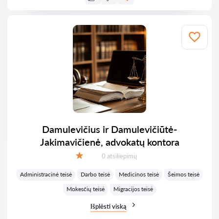
Damulevičius ir Damulevičiūtė-
Jakimavičienė, advokatų kontora
Atsiliepimų:
0 atsiliepimų
Įvertinimas:
Administracinė teisė
Darbo teisė
Medicinos teisė
Šeimos teisė
Mokesčių teisė
Migracijos teisė
Išplėsti viską