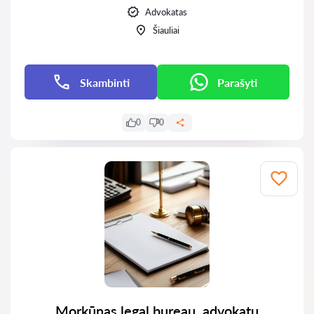
Advokatas
Šiauliai
Skambinti
Parašyti
0
0
Morkūnas legal bureau, advokatų