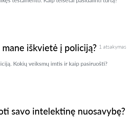
ikęs testamento. Kaip teisėtai pasidalinti turtą?
i mane iškvietė į policiją?
1 atsakymas
ciją. Kokių veiksmų imtis ir kaip pasiruošti?
ti savo intelektinę nuosavybę?