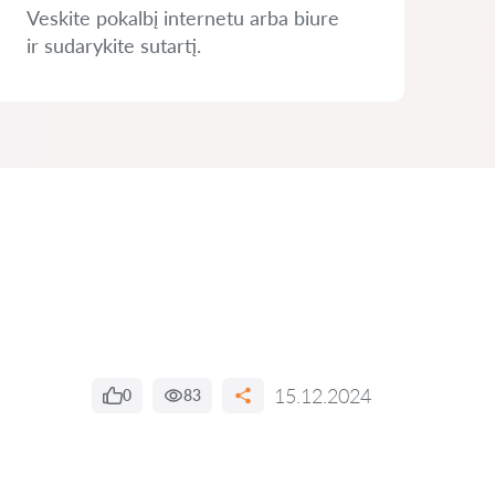
Veskite pokalbį internetu arba biure
ir sudarykite sutartį.
15.12.2024
0
83