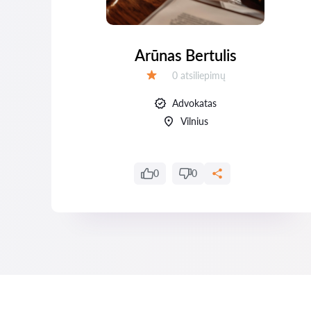
Arūnas Bertulis
Atsiliepimų:
0 atsiliepimų
Įvertinimas:
Advokatas
Vilnius
0
0