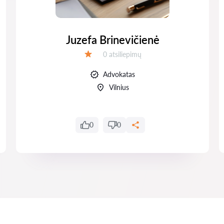
Juzefa Brinevičienė
Atsiliepimų:
0 atsiliepimų
Įvertinimas:
Advokatas
Vilnius
0
0