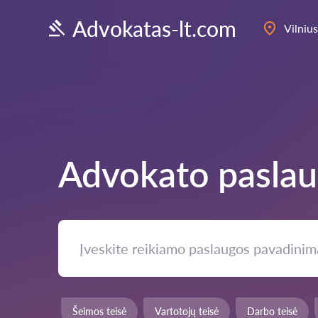
Advokatas-lt.com
Vilnius
Advokato pasla
Šeimos teisė
Vartotojų teisė
Darbo teisė