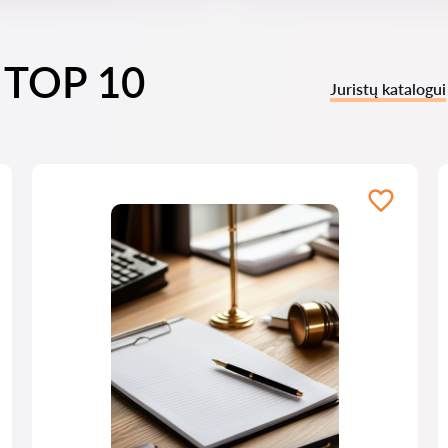
i TOP 10
Juristų katalogui