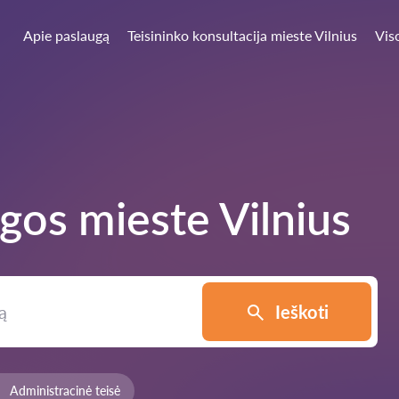
Apie paslaugą
Teisininko konsultacija mieste Vilnius
Vis
ugos mieste
Vilnius
Ieškoti
Administracinė teisė