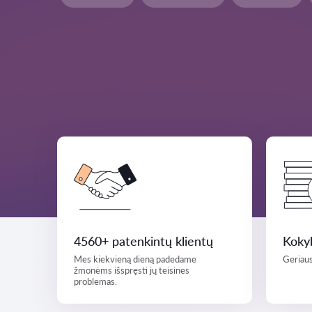
4560+ patenkintų klientų
Kokyb
Mes kiekvieną dieną padedame
Geriaus
žmonėms išspręsti jų teisines
problemas.