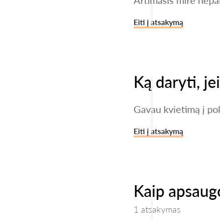
Artimasis mirė nepal
Eiti į atsakymą
Ką daryti, je
Gavau kvietimą į poli
Eiti į atsakymą
Kaip apsaugo
1 atsakymas