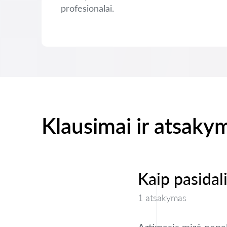
profesionalai.
Klausimai ir atsaky
Kaip pasidal
1 atsakymas