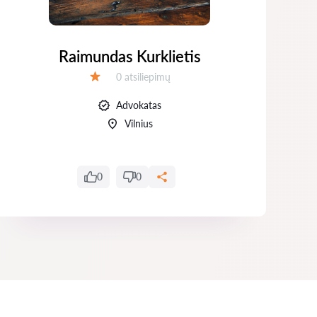
Raimundas Kurklietis
Atsiliepimų:
0 atsiliepimų
Įvertinimas:
Advokatas
Vilnius
0
0