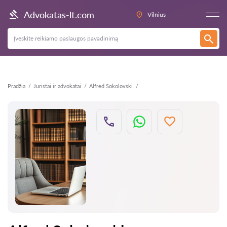
Atgal
Advokatas-lt.com
Vilnius
Pradžia
Juristai ir advokatai
Alfred Sokolovski