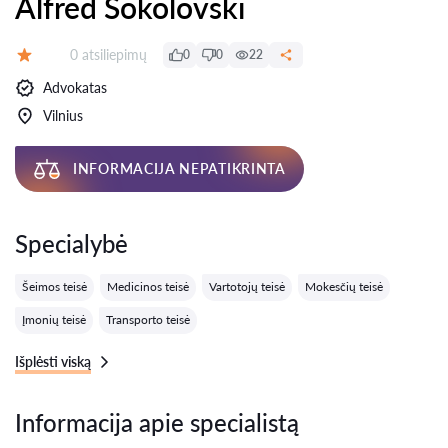
Alfred Sokolovski
Atsiliepimų:
0 atsiliepimų
0
0
22
Įvertinimas:
Advokatas
Vilnius
INFORMACIJA NEPATIKRINTA
Specialybė
Šeimos teisė
Medicinos teisė
Vartotojų teisė
Mokesčių teisė
Įmonių teisė
Transporto teisė
Išplėsti viską
Informacija apie specialistą