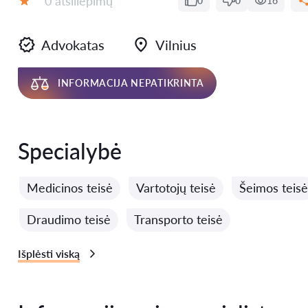
0 atsiliepimų
0
0
16
Įvertinimas:
Advokatas
Vilnius
INFORMACIJA NEPATIKRINTA
Specialybė
Medicinos teisė
Vartotojų teisė
Šeimos teisė
Draudimo teisė
Transporto teisė
Išplėsti viską