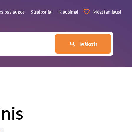
os paslaugos
Straipsniai
Klausimai
Mėgstamiausi
Ieškoti
nis