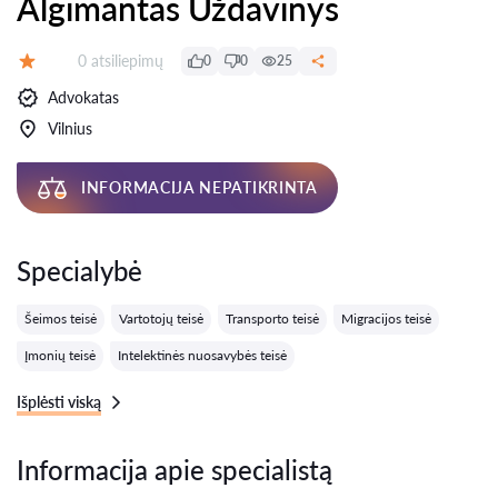
Algimantas Uždavinys
Atsiliepimų:
0 atsiliepimų
0
0
25
Įvertinimas:
Advokatas
Vilnius
INFORMACIJA NEPATIKRINTA
Specialybė
Šeimos teisė
Vartotojų teisė
Transporto teisė
Migracijos teisė
Įmonių teisė
Intelektinės nuosavybės teisė
Išplėsti viską
Informacija apie specialistą