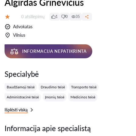
Algirdas Grinevičius
Atsiliepimų:
0 atsiliepimų
1
0
35
Įvertinimas:
Advokatas
Vilnius
INFORMACIJA NEPATIKRINTA
Specialybė
Baudžiamoji teisė
Draudimo teisė
Transporto teisė
Administracinė teisė
Įmonių teisė
Medicinos teisė
Išplėsti viską
Informacija apie specialistą