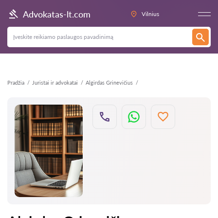
Atgal
Advokatas-lt.com
Vilnius
Pradžia
Juristai ir advokatai
Algirdas Grinevičius