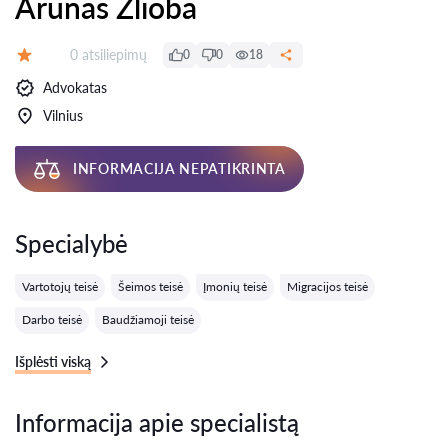
Arūnas Žlioba
Atsiliepimų:
0 atsiliepimų
0
0
18
Įvertinimas:
Advokatas
Vilnius
INFORMACIJA NEPATIKRINTA
Specialybė
Vartotojų teisė
Šeimos teisė
Įmonių teisė
Migracijos teisė
Darbo teisė
Baudžiamoji teisė
Išplėsti viską
Informacija apie specialistą