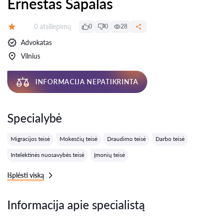
Ernestas Šapalas
Atsiliepimų:
0 atsiliepimų
0
0
28
Įvertinimas:
Advokatas
Vilnius
INFORMACIJA NEPATIKRINTA
Specialybė
Migracijos teisė
Mokesčių teisė
Draudimo teisė
Darbo teisė
Intelektinės nuosavybės teisė
Įmonių teisė
Išplėsti viską
Informacija apie specialistą