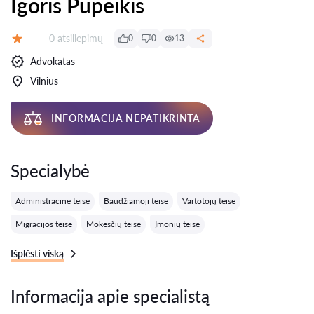
Igoris Pupeikis
Atsiliepimų:
0 atsiliepimų
0
0
13
Įvertinimas:
Advokatas
Vilnius
INFORMACIJA NEPATIKRINTA
Specialybė
Administracinė teisė
Baudžiamoji teisė
Vartotojų teisė
Migracijos teisė
Mokesčių teisė
Įmonių teisė
Išplėsti viską
Informacija apie specialistą