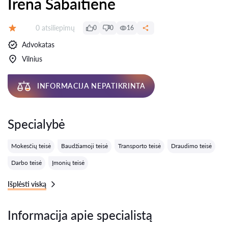
Irena Sabaitienė
Atsiliepimų:
0 atsiliepimų
0
0
16
Įvertinimas:
Advokatas
Vilnius
INFORMACIJA NEPATIKRINTA
Specialybė
Mokesčių teisė
Baudžiamoji teisė
Transporto teisė
Draudimo teisė
Darbo teisė
Įmonių teisė
Išplėsti viską
Informacija apie specialistą