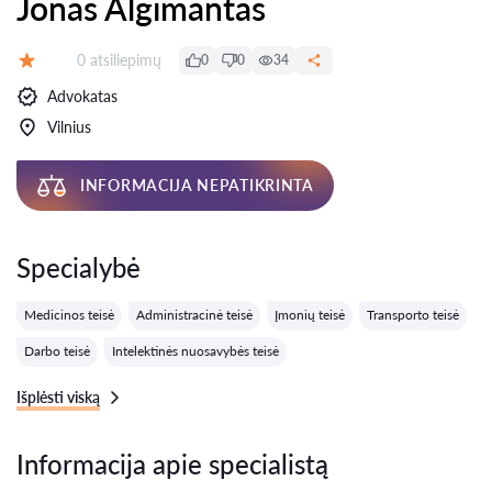
Jonas Algimantas
Atsiliepimų:
0 atsiliepimų
0
0
34
Įvertinimas:
Advokatas
Vilnius
INFORMACIJA NEPATIKRINTA
Specialybė
Medicinos teisė
Administracinė teisė
Įmonių teisė
Transporto teisė
Darbo teisė
Intelektinės nuosavybės teisė
Išplėsti viską
Informacija apie specialistą