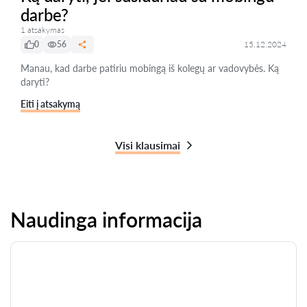
darbe?
1 atsakymas
0
56
15.12.2024
Manau, kad darbe patiriu mobingą iš kolegų ar vadovybės. Ką
daryti?
Eiti į atsakymą
Visi klausimai
Naudinga informacija