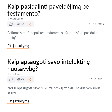
Kaip pasidalinti paveldėjimą be
testamento?
1 atsakymas
0
83
15.12.2024
Artimasis mirė nepalikęs testamento. Kaip teisėtai pasidalinti
turtą?
Eiti į atsakymą
Kaip apsaugoti savo intelektinę
nuosavybę?
1 atsakymas
0
29
15.12.2024
Noriu apsaugoti savo sukurtą prekių ženklą. Kokius veiksmus
atlikti?
Eiti į atsakymą