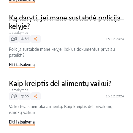
Ką daryti, jei mane sustabdė policija
kelyje?
1 atsakymas
0
64
15.12.2024
Policija sustabdė mane kelyje. Kokius dokumentus privalau
pateikti?
Eiti į atsakymą
Kaip kreiptis dėl alimentų vaikui?
1 atsakymas
0
66
15.12.2024
Vaiko tėvas nemoka alimentų. Kaip kreiptis dėl privalomų
išmokų vaikui?
Eiti į atsakymą