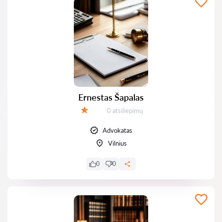
Ernestas Šapalas
Atsiliepimų:
0 atsiliepimų
Įvertinimas:
Advokatas
Vilnius
0
0