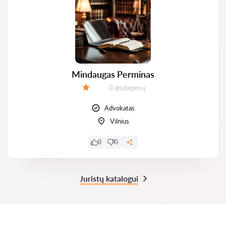
Mindaugas Perminas
Atsiliepimų:
0 atsiliepimų
Įvertinimas:
Advokatas
Vilnius
0
0
Juristų katalogui