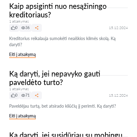
Kaip apsiginti nuo nesąžiningo
kreditoriaus?
1 atsakymas
0
36
15.12.2024
Kreditorius reikalauja sumokėti neaiškios kilmės skolą. Ką
daryti?
Eiti į atsakymą
Ką daryti, jei nepavyko gauti
paveldėto turto?
1 atsakymas
0
71
15.12.2024
Paveldėjau turtą, bet atsirado kliūčių jį perimti. Ką daryti?
Eiti į atsakymą
Ką daryti, jei susidūriau su mobingu