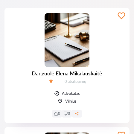
Danguolė Elena Mikalauskaitė
Atsiliepimų:
0 atsiliepimų
Įvertinimas:
Advokatas
Vilnius
0
0