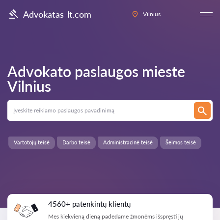
Advokatas-lt.com
Vilnius
Advokato paslaugos mieste
Vilnius
Vartotojų teisė
Darbo teisė
Administracinė teisė
Šeimos teisė
4560+ patenkintų klientų
Mes kiekvieną dieną padedame žmonėms išspręsti jų