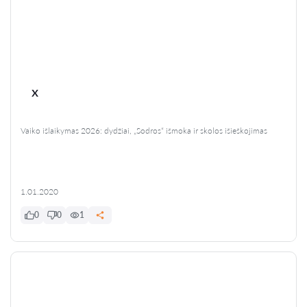
x
Vaiko išlaikymas 2026: dydžiai, „Sodros“ išmoka ir skolos išieškojimas
1.01.2020
0
0
1