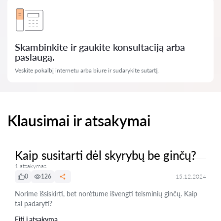
Skambinkite ir gaukite konsultaciją arba
paslaugą.
Veskite pokalbį internetu arba biure ir sudarykite sutartį.
Klausimai ir atsakymai
Kaip susitarti dėl skyrybų be ginčų?
1 atsakymas
0
126
15.12.2024
Norime išsiskirti, bet norėtume išvengti teisminių ginčų. Kaip
tai padaryti?
Eiti į atsakymą