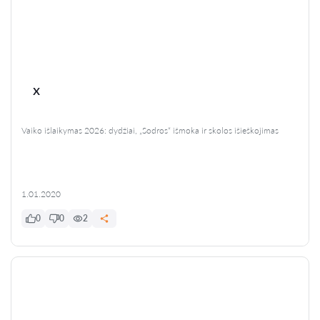
x
Vaiko išlaikymas 2026: dydžiai, „Sodros“ išmoka ir skolos išieškojimas
1.01.2020
0
0
2